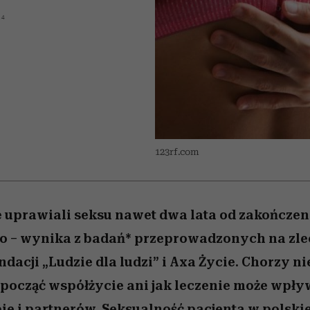
nice
edź
 5,
Wiemy, gdzie go kupić
zaskakujący faworyt
Miller s. 5, odc. 6]
sezon jesień–zima 2
14
123rf.com
e uprawiali seksu nawet dwa lata od zakończen
o – wynika z badań* przeprowadzonych na zle
dacji „Ludzie dla ludzi” i Axa Życie. Chorzy ni
zpocząć współżycie ani jak leczenie może wpływ
bie i partnerów. Seksualność pacjenta w polskie