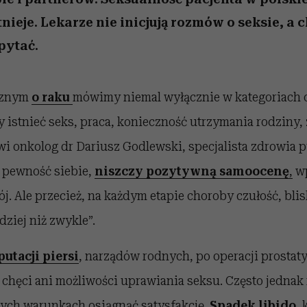
tnieje. Lekarze nie inicjują rozmów o seksie, a c
pytać.
cznym
o raku
mówimy niemal wyłącznie w kategoriach 
 istnieć seks, praca, konieczność utrzymania rodziny,
i onkolog dr Dariusz Godlewski, specjalista zdrowia p
 pewność siebie,
niszczy pozytywną samoocenę
,
wp
rój. Ale przecież, na każdym etapie choroby czułość, bli
dziej niż zwykle”.
utacji piersi
, narządów rodnych, po operacji prostaty 
ą chęci ani możliwości uprawiania seksu. Często jednak 
wych warunkach osiągnąć satysfakcję.
Spadek libido
, 