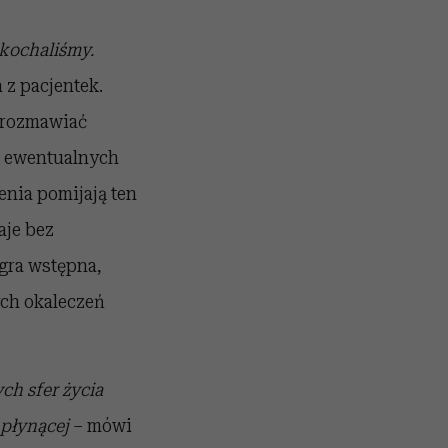
 kochaliśmy.
 z pacjentek.
orozmawiać
u, ewentualnych
enia pomijają ten
aje bez
 gra wstępna,
ych okaleczeń
ych sfer życia
 płynącej
– mówi