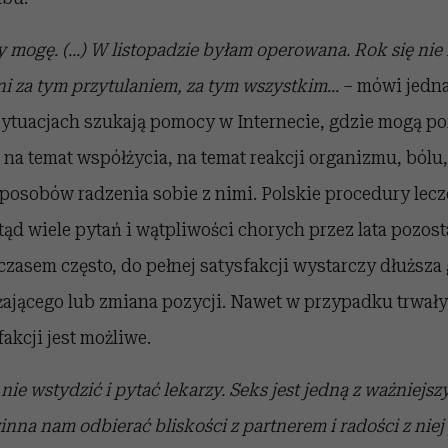
y mogę. (...) W listopadzie byłam operowana. Rok się nie
ni za tym przytulaniem, za tym wszystkim...
– mówi jedna
sytuacjach szukają pomocy w Internecie, gdzie mogą p
na temat współżycia, na temat reakcji organizmu, ból
posobów radzenia sobie z nimi. Polskie procedury lecz
tąd wiele pytań i wątpliwości chorych przez lata pozost
asem często, do pełnej satysfakcji wystarczy dłuższa
lżającego lub zmiana pozycji. Nawet w przypadku trwał
akcji jest możliwe.
 nie wstydzić i pytać lekarzy. Seks jest jedną z ważniejsz
inna nam odbierać bliskości z partnerem i radości z niej