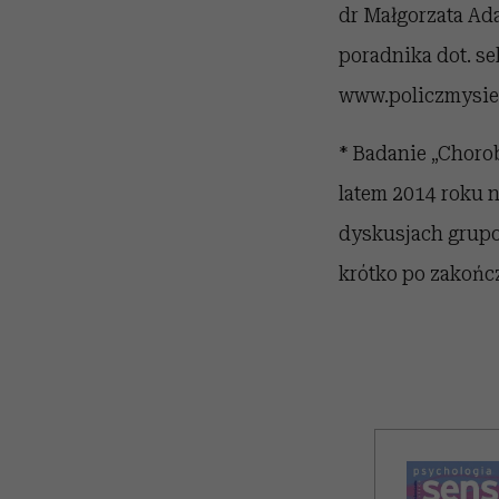
dr Małgorzata Ada
poradnika dot. s
www.policzmysie
* Badanie „Choro
latem 2014 roku n
dyskusjach grupow
krótko po zakońc