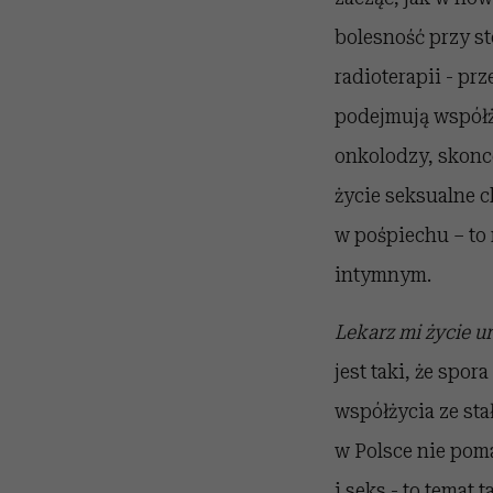
bolesność przy s
radioterapii - pr
podejmują współż
onkolodzy, skonce
życie seksualne c
w pośpiechu – to 
intymnym.
Lekarz mi życie ur
jest taki, że spo
współżycia ze st
w Polsce nie poma
i seks - to temat t