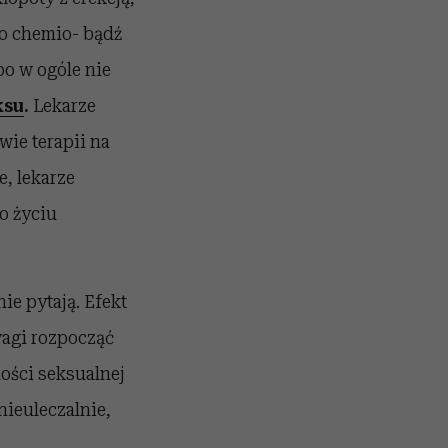
po chemio- bądź
bo w ogóle nie
ksu
.
Lekarze
ie terapii na
e, lekarze
o życiu
ie pytają. Efekt
wagi rozpocząć
ości seksualnej
nieuleczalnie,