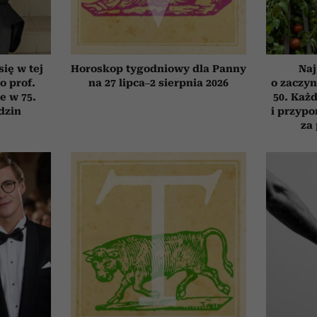
się w tej
Horoskop tygodniowy dla Panny
Naj
o prof.
na 27 lipca–2 sierpnia 2026
o zaczyn
e w 75.
50. Każd
dzin
i przypo
za