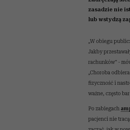
zasadzie nie is
lub wstydzą za
„W obiegu publi
Jakby przestawały
rachunków" - mów
„Choroba odbiera
fizyczność i nast
ważne, często bar
Po zabiegach
amp
pacjenci nie trac
zacząć, jak w no