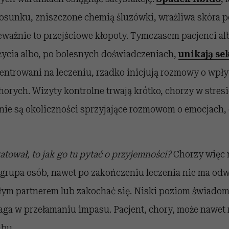
tosunku, zniszczone chemią śluzówki, wrażliwa skóra 
zeważnie to przejściowe kłopoty. Tymczasem pacjenci al
ycia albo, po bolesnych doświadczeniach,
unikają se
ntrowani na leczeniu, rzadko inicjują rozmowy o wpływ
horych. Wizyty kontrolne trwają krótko, chorzy w stresi
nie są okoliczności sprzyjające rozmowom o emocjach, 
atował, to jak go tu pytać o przyjemności?
Chorzy więc n
ra grupa osób, nawet po zakończeniu leczenia nie ma od
ałym partnerem lub zakochać się. Niski poziom świadom
ga w przełamaniu impasu. Pacjent, chory, może nawet 
abu.