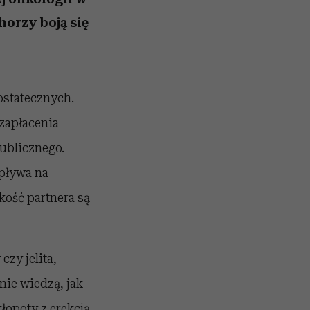
horzy boją się
ostatecznych.
 zapłacenia
ublicznego.
ływa na
skość partnera są
czy jelita,
nie wiedzą, jak
kłopoty z erekcją,