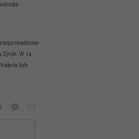
autorka
przeprowadzone
a Życie. W 14
trakcie lub