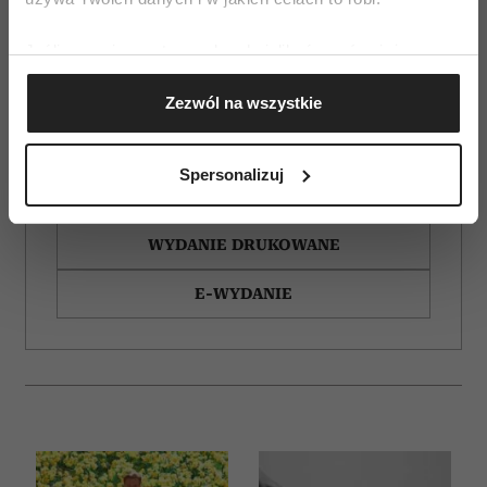
Jeśli wyrazisz na to zgodę, chcielibyśmy również:
Gromadzić dane dotyczące Twojej lokalizacji
Zezwól na wszystkie
geograficznej z dokładnością nawet do kilku metrów
Identyfikować Twoje urządzenie, aktywnie
analizując charakteryzującego je zbiory danych
Spersonalizuj
(fingerprinting, czyli wirtualny odcisk palca)
ZAMÓW
Dowiedz się więcej odnośnie tego, jak Twoje osobiste
dane są przetwarzane oraz ustaw własne preferencje w
WYDANIE DRUKOWANE
sekcji szczegółów
. W Deklaracji plików cookie możesz
zmienić lub wycofać swoją zgodę w dowolnej chwili.
E-WYDANIE
Wykorzystujemy pliki cookie do spersonalizowania treści
i reklam, aby oferować funkcje społecznościowe i
analizować ruch w naszej witrynie. Informacje o tym, jak
korzystasz z naszej witryny, udostępniamy partnerom
społecznościowym, reklamowym i analitycznym.
Partnerzy mogą połączyć te informacje z innymi danymi