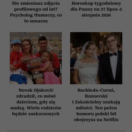
Nie zmieniasz zdjęcia
Horoskop tygodniowy
profilowego od lat?
dla Panny na 27 lipca–2
Psycholog tłumaczy, co
sierpnia 2026
to oznacza
Novak Djoković
Bachleda-Curuś,
zdradził, co mówi
Roznerski
dzieciom, gdy się
i Zakościelny szukają
nudzą. Wielu rodziców
miłości. Ten pełen
będzie zaskoczonych
humoru polski hit
obejrzysz na Netflix