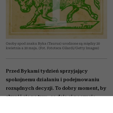
Osoby spod znaku Byka (Taurus) urodzone są między 20
kwietnia a 20 maja. (Fot. Fototeca Gilardi/Getty Images)
Przed Bykami tydzień sprzyjający
spokojnemu działaniu i podejmowaniu
rozsądnych decyzji. To dobry moment, by
skupić się na tym, co daje ci poczucie
stabilności i bezpieczeństwa. Choć wokół