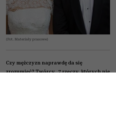
(Fot. Materiały prasowe)
Czy mężczyzn naprawdę da się
zrozumieć? Twórcy „7 rzeczy, których nie
wiecie o facetach” z przymrużeniem oka
próbują odpowiedzieć na to pytanie,
opowiadając o miłości, przyjaźni i
codziennych problemach kilku
bohaterów. Film Kingi Lewińskiej to