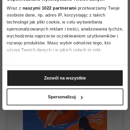
Wraz z
naszymi 1022 partnerami
przetwarzamy Twoje
osobiste dane, np. adres IP, korzystając z takich
technologii jak pliki cookie, w celu wyświetlania
spersonalizowanych reklam i treści, analizowania tychże,
AUTOPROMOCJA
wychodzenia naprzeciw oczekiwaniom użytkowników i
rozwoju produktów. Masz wybór odnośnie tego, kto
używa Twoich danych i w jakich celach to robi.
Jeśli wyrazisz na to zgodę, chcielibyśmy również:
Gromadzić dane dotyczące Twojej lokalizacji
Zezwól na wszystkie
geograficznej z dokładnością nawet do kilku metrów
Identyfikować Twoje urządzenie, aktywnie
analizując charakteryzującego je zbiory danych
Spersonalizuj
(fingerprinting, czyli wirtualny odcisk palca)
Dowiedz się więcej odnośnie tego, jak Twoje osobiste
dane są przetwarzane oraz ustaw własne preferencje w
sekcji szczegółów
. W Deklaracji plików cookie możesz
zmienić lub wycofać swoją zgodę w dowolnej chwili.