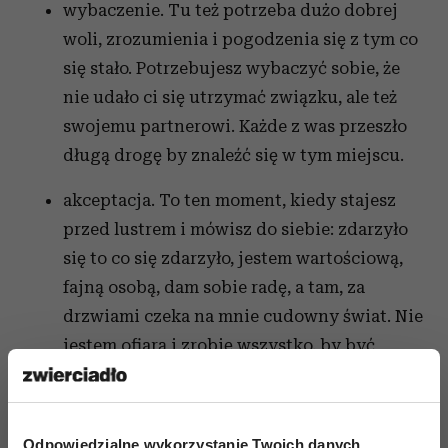
wybaczenie. Tu też potrzeba dużo dobrej
woli, zrozumienia i pogodzenia się z tym co
się stało. Potrzebujesz wybaczyć sobie, że
nie udało ci się utrzymać związku, ale też
swojemu partnerowi. Każde z was przeszło
długą drogę by znaleźć się w tym miejscu.
akceptacja. To ten moment, kiedy stajesz
przed lustrem i mówisz do siebie: zdarzyło
się to co się zdarzyło, jestem wartościową,
fajną osobą, dam sobie radę, a tam, za
drzwiami czeka na mnie cudowny świat. Nie
jestem ofiarą i zrobię wszystko, by być
szczęśliwą.
Odpowiedzialne wykorzystanie Twoich danych