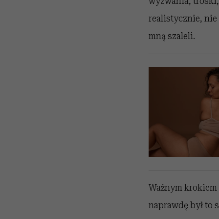
wyzwania, troski,
realistycznie, ni
mną szaleli.
Ważnym krokiem w
naprawdę był to 