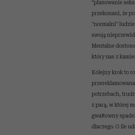
"planowanie seks
przekonani, że pr
"normalni" ludzie 
swoją nieprzewidy
Mentalne dostoso
który nas z kamie
Kolejny krok to r
przereklamowana, 
potrzebach, trud
z parą, w której 
gwałtowny spadek 
dlaczego. O ile u