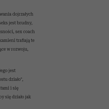
wania dojrzałych
eks jest brudny,
jasności, sex coach
amieni trafiają te
ące w rozwoju,
ego jest
stu działo",
tami i się
y się działo jak