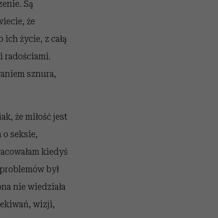
enie. Są
iecie, że
 ich życie, z całą
i radościami.
waniem sznura,
k, że miłość jest
 o seksie,
racowałam kiedyś
z problemów był
ona nie wiedziała
ekiwań, wizji,