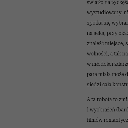
światło na tę częś
wystudiowany, ni
spotka się wybra
na seks, przy oka
znaleźć miejsce, 
wolności, a tak n
w młodości zdarza
para miała może 
siedzi cała konstr
A ta robota to zm
i wyobrażeń (bard
filmów romantyczn