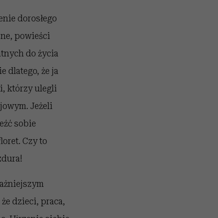
enie dorosłego
sne, powieści
tnych do życia
 dlatego, że ja
, którzy ulegli
jowym. Jeżeli
eźć sobie
oret. Czy to
zdura!
ważniejszym
że dzieci, praca,