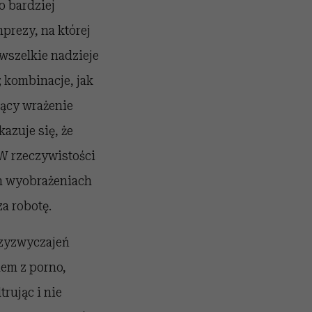
o bardziej
prezy, na której
wszelkie nadzieje
; kombinacje, jak
jący wrażenie
azuje się, że
 W rzeczywistości
ch wyobrażeniach
za robotę.
rzyzwyczajeń
dem z porno,
rując i nie