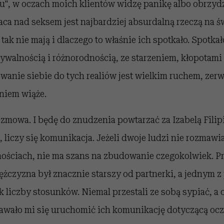
u", w oczach moich klientów widzę panikę albo obrzydz
aca nad seksem jest najbardziej absurdalną rzeczą na św
tak nie mają i dlaczego to właśnie ich spotkało. Spotkało
walnością i różnorodnością, ze starzeniem, kłopotami 
wanie siebie do tych realiów jest wielkim ruchem, zer
niem wiąże.
ozmowa. I będę do znudzenia powtarzać za Izabelą Filipia
liczy się komunikacja. Jeżeli dwoje ludzi nie rozmawia
nościach, nie ma szans na zbudowanie czegokolwiek. P
mężczyzna był znacznie starszy od partnerki, a jednym 
liczby stosunków. Niemal przestali ze sobą sypiać, a 
dawało mi się uruchomić ich komunikację dotyczącą ocz