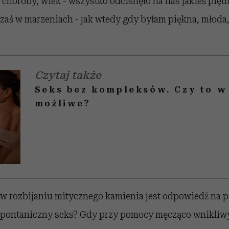
 choroby, wiek - wszystko odcisnęło na nas jakieś piętn
e zaś w marzeniach - jak wtedy gdy byłam piękna, młoda
Czytaj także
Seks bez kompleksów. Czy to w
możliwe?
 rozbijaniu mitycznego kamienia jest odpowiedź na py
spontaniczny seks? Gdy przy pomocy męcząco wnikliw