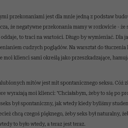
ymi przekonaniami jest dla mnie jedną z podstaw budo
cza, że negatywne przekonania mamy w rozkwicie - że s
ę oddaje, to traci na wartości. Długo by wymieniać. Dla 
cenianiem cudzych poglądów. Na warsztat do tłuczenia k
e moi klienci sami określą jako przeszkadzające, hamuj
lubionych mitów jest mit spontanicznego seksu. Cóż zł
re wyrażają moi klienci: "Chciałabym, żeby to się po pro
seks był spontaniczny, jak wtedy kiedy byliśmy studen
cież chcą czegoś pięknego, żeby seks był naturalny, żeb
tedy to było wtedy, a teraz jest teraz.