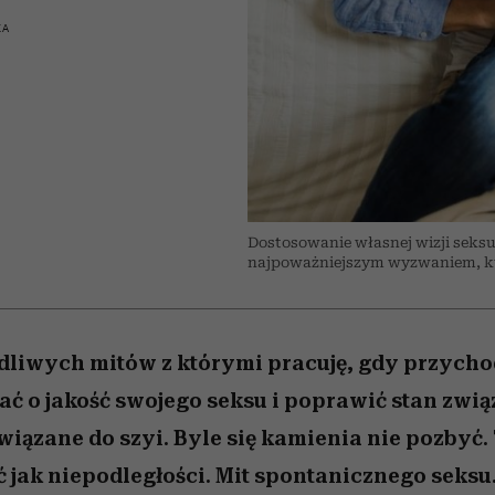
edź
 5,
j
Wiemy, gdzie go kupić
mogą zrobić rodzice
Miller s. 5, odc. 6]
sezon jesień–zima 2
niż się wydaje
KA
Dostosowanie własnej wizji seksu
najpoważniejszym wyzwaniem, któr
odliwych mitów z którymi pracuję, gdy przych
ać o jakość swojego seksu i poprawić stan związ
wiązane do szyi. Byle się kamienia nie pozbyć.
ć jak niepodległości. Mit spontanicznego seksu