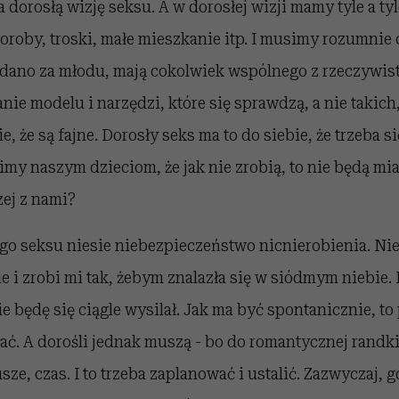
 dorosłą wizję seksu. A w dorosłej wizji mamy tyle a tyle
oroby, troski, małe mieszkanie itp. I musimy rozumnie o
dano za młodu, mają cokolwiek wspólnego z rzeczywist
anie modelu i narzędzi, które się sprawdzą, a nie takich
 że są fajne. Dorosły seks ma to do siebie, że trzeba si
my naszym dzieciom, że jak nie zrobią, to nie będą mia
ej z nami?
o seksu niesie niebezpieczeństwo nicnierobienia. Nie
e i zrobi mi tak, żebym znalazła się w siódmym niebie.
ie będę się ciągle wysilał. Jak ma być spontanicznie, to 
. A dorośli jednak muszą - bo do romantycznej randki
ze, czas. I to trzeba zaplanować i ustalić. Zazwyczaj,