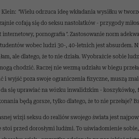
 Klein:
"
Wielu odrzuca ideę wkładania wysiłku w tworz
ajnie cofają się do seksu nastolatków - przygody miło
 internetowy, pornografia
"
. Zastosowanie norm adekwa
tudentów wobec ludzi 30-, 40-letnich jest absurdem. Nie
am, ale dlatego, że to nie działa. Wyobraźcie sobie ludzi
mogą chodzić. Raczej nie wezmą udziału w biegu przeła
ć i wyjść poza swoje ograniczenia fizyczne, muszą znal
 da się uprawiać na wózku inwalidzkim - koszykówkę, fl
onania będą gorsze, tylko dlatego, że to nie przełaje? B
snej wizji seksu do realiów swojego świata jest najpo
stoi przed dorosłymi ludźmi. To uświadomienie sobie, 