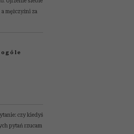
o. Ujrzenie siebie
, a mężczyźni za
 ogóle
tanie: czy kiedyś
ych pytań rzucam