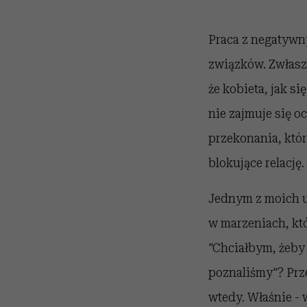
Praca z negatywn
związków. Zwłasz
że kobieta, jak si
nie zajmuje się o
przekonania, któr
blokujące relację.
Jednym z moich u
w marzeniach, któ
"Chciałbym, żeby 
poznaliśmy"? Prze
wtedy. Właśnie - w