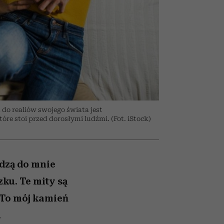
026/27
to dla nich zarwiesz noc
zupełny brak ogłady
girls”
 do realiów swojego świata jest
e stoi przed dorosłymi ludźmi. (Fot. iStock)
odzą do mnie
ku. Te mity są
 To mój kamień
.