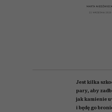
powinien znać odpowi
kawę z Kasią Miller”, s.
mężczyzna jest mnie
modelowania
weterynarz”
reaktywny”
odc. 7]
MARTA NIEDŹWIEC
22 WRZEŚNIA 2020
Jest kilka szk
pary, aby zadb
jak kamienie u
i będę go broni