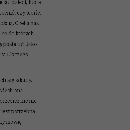
 lat; dzieci, które
cenić, czy teorie,
ością. Czeka nas
, co do których
ę postarać. Jako
ły. Dlaczego
ch się zdarzy.
 Niech ona
przecież nic nie
 jest potrzebna
 gdy mówię