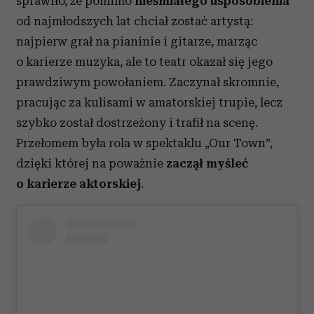
sprawiło, że pomimo
nieśmiałego usposobienia
od najmłodszych lat chciał zostać artystą:
najpierw grał na pianinie i gitarze, marząc
o karierze muzyka, ale to teatr okazał się jego
prawdziwym powołaniem. Zaczynał skromnie,
pracując za kulisami w amatorskiej trupie, lecz
szybko został dostrzeżony i trafił na scenę.
Przełomem była rola w spektaklu „Our Town”,
dzięki której na poważnie
zaczął myśleć
o karierze aktorskiej
.