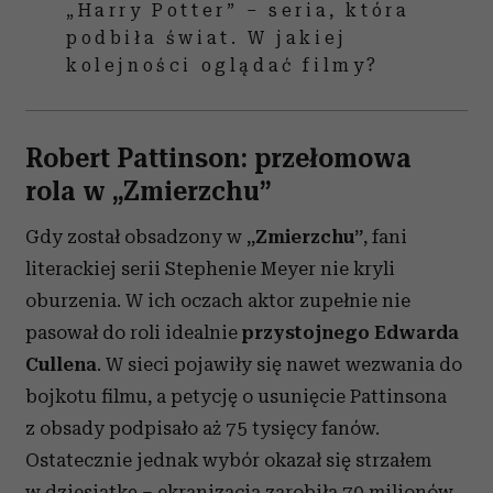
„Harry Potter” – seria, która
Partnerzy mogą połączyć te informacje z innymi danymi
podbiła świat. W jakiej
otrzymanymi od Ciebie lub uzyskanymi podczas
kolejności oglądać filmy?
korzystania z ich usług.
Robert Pattinson: p
rzełomowa
rola w „Zmierzchu”
Gdy został obsadzony w
„Zmierzchu”
, fani
literackiej serii Stephenie Meyer nie kryli
oburzenia. W ich oczach aktor zupełnie nie
pasował do roli idealnie
przystojnego Edwarda
Cullena
. W sieci pojawiły się nawet wezwania do
bojkotu filmu, a petycję o usunięcie Pattinsona
z obsady podpisało aż 75 tysięcy fanów.
Ostatecznie jednak wybór okazał się strzałem
w dziesiątkę – ekranizacja zarobiła 70 milionów