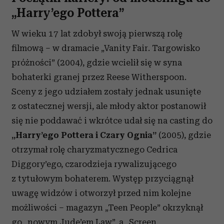
„Harry’ego Pottera”
W wieku 17 lat zdobył swoją pierwszą rolę
filmową – w dramacie „Vanity Fair. Targowisko
próżności” (2004), gdzie wcielił się w syna
bohaterki granej przez Reese Witherspoon.
Sceny z jego udziałem zostały jednak usunięte
z ostatecznej wersji, ale młody aktor postanowił
się nie poddawać i wkrótce udał się na casting do
„Harry’ego Pottera i Czary Ognia”
(2005), gdzie
otrzymał rolę charyzmatycznego Cedrica
Diggory’ego, czarodzieja rywalizującego
z tytułowym bohaterem. Występ przyciągnął
uwagę widzów i otworzył przed nim kolejne
możliwości – magazyn „Teen People” okrzyknął
go „nowym Jude’em Law”, a „Screen