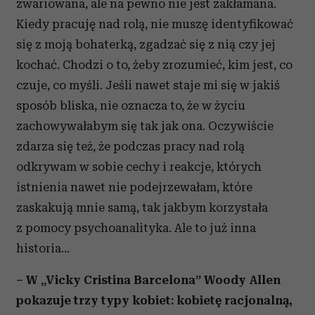
zwariowana, ale na pewno nie jest zakłamana.
i reklam, aby oferować funkcje społecznościowe i
Kiedy pracuję nad rolą, nie muszę identyfikować
analizować ruch w naszej witrynie. Informacje o tym, jak
się z moją bohaterką, zgadzać się z nią czy jej
korzystasz z naszej witryny, udostępniamy partnerom
kochać. Chodzi o to, żeby zrozumieć, kim jest, co
społecznościowym, reklamowym i analitycznym.
Partnerzy mogą połączyć te informacje z innymi danymi
czuje, co myśli. Jeśli nawet staje mi się w jakiś
otrzymanymi od Ciebie lub uzyskanymi podczas
sposób bliska, nie oznacza to, że w życiu
korzystania z ich usług.
zachowywałabym się tak jak ona. Oczywiście
zdarza się też, że podczas pracy nad rolą
odkrywam w sobie cechy i reakcje, których
istnienia nawet nie podejrzewałam, które
zaskakują mnie samą, tak jakbym korzystała
z pomocy psychoanalityka. Ale to już inna
historia...
– W „Vicky Cristina Barcelona” Woody Allen
pokazuje trzy typy kobiet: kobietę racjonalną,