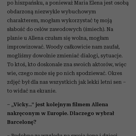
po hiszpańsku, a ponieważ Maria Elena jest osobą
obdarzoną niezwykle wybuchowym
charakterem, mogłam wykorzystać tę moją
słabość do celów zawodowych (śmiech). Na
planie u Allena czułam się wolna, mogłam
improwizować. Woody całkowicie nam zaufał,
mogliśmy dowolnie zmieniać dialogi, sytuacje.
To ktoś, kto doskonale zna swoich aktorów, więc
wie, czego może się po nich spodziewać. Okres
zdjęć był dla nas wszystkich jak lekki letni sen –
to widać na ekranie.
– „Vicky...” jest kolejnym filmem Allena
nakręconym w Europie. Dlaczego wybrał
Barcelonę?
– Podobno ze względu na swoją żonę i dzieci.