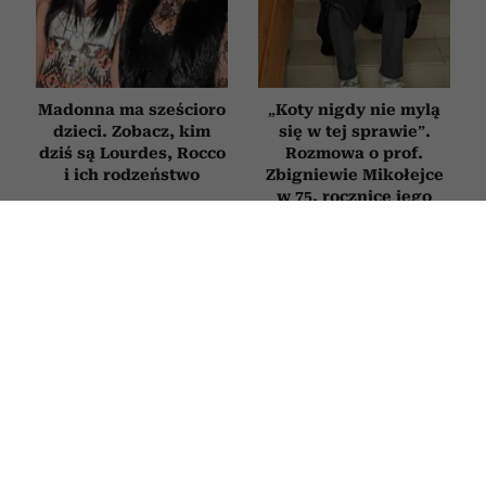
Madonna ma sześcioro
„Koty nigdy nie mylą
dzieci. Zobacz, kim
się w tej sprawie”.
dziś są Lourdes, Rocco
Rozmowa o prof.
i ich rodzeństwo
Zbigniewie Mikołejce
w 75. rocznicę jego
urodzin
RETRO
Dla Leopolda Staffa chciała odejść od
męża. Reiner Maria Rilke do śmierci
pisał do niej listy. Kim była Mela
Muter?