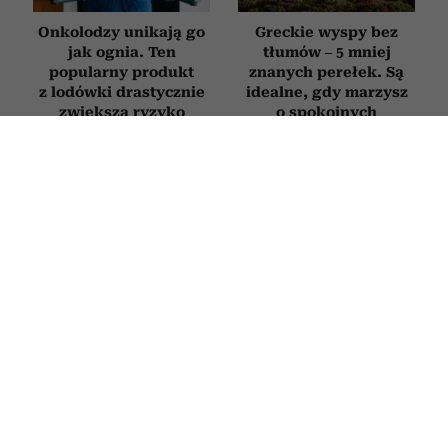
Onkolodzy unikają go
Greckie wyspy bez
jak ognia. Ten
tłumów – 5 mniej
popularny produkt
znanych perełek. Są
z lodówki drastycznie
idealne, gdy marzysz
zwiększa ryzyko
o spokojnych
nowotworów
wakacjach
WNĘTRZA
Co zaburza przepływ dobrej energii w
domu? Ekspertka feng shui wskazuje
5 rzeczy, których warto się pozbyć
2 LIPCA 2026
PATRYCJA KLIKOWSKA