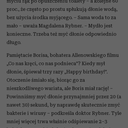
myciu rąk po opuszczeniu toalety – a kolejne 60
proc., że często po prostu spłukują dłonie wodą,
bez użycia środka myjącego. – Sama woda to za
mało – uważa Magdalena Rybner. – Mydło jest
konieczne. Trzeba też myć dłonie odpowiednio
długo.
Pamiętacie Borisa, bohatera Allenowskiego filmu
„Co nas kręci, co nas podnieca”? Kiedy mył
dłonie, śpiewał trzy razy „Happy birthday!”.
Otoczenie śmiało się, biorąc go za
nieszkodliwego wariata, ale Boris miał rację! –
Powinniśmy myć dłonie przynajmniej przez 20 (a
nawet 30) sekund, by naprawdę skutecznie zmyć
bakterie i wirusy – podkreśla doktor Rybner. Tyle
mniej więcej trwa właśnie odśpiewanie 2–3