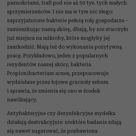
paznokciami, trafi pod nie aż 50 tys. tych małych
analizować ruch w naszej witrynie. Informacje o tym, jak
korzystasz z naszej witryny, udostępniamy partnerom
sprzymierzeńców. I nie ma w tym nic złego:
społecznościowym, reklamowym i analitycznym.
zaprzyjaźnione bakterie pełnią rolę gospodarza –
Partnerzy mogą połączyć te informacje z innymi danymi
zamieszkując naszą skórę, dbają, by nie starczyło
otrzymanymi od Ciebie lub uzyskanymi podczas
już miejsca na mikroby, które mogłyby jej
korzystania z ich usług.
zaszkodzić. Mają też do wykonania pozytywną
pracę. Przykładowo, jeden z popularnych
rezydentów naszej skóry, bakteria
Propionibacterium acnes, przepracowuje
wydzielane przez łojowe gruczoły sebum
i sprawia, że zmienia się ono w środek
nawilżający.
Antybakteryjne czy dezynfekcyjne mydełka
działają destrukcyjnie: niektóre badania zdają
się nawet sugerować, że pozbawiona