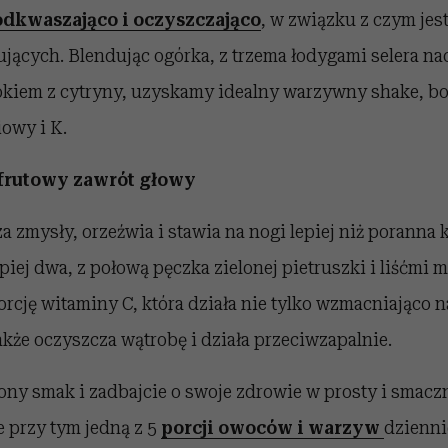
odkwaszająco i oczyszczająco
, w związku z czym jest
kujących. Blendując ogórka, z trzema łodygami selera 
kiem z cytryny, uzyskamy idealny warzywny shake, b
iowy i K.
pfrutowy zawrót głowy
 zmysły, orzeźwia i stawia na nogi lepiej niż poranna
lepiej dwa, z połową pęczka zielonej pietruszki i liśćmi
rcję witaminy C, która działa nie tylko wzmacniająco n
akże oczyszcza wątrobę i działa przeciwzapalnie.
ony smak i zadbajcie o swoje zdrowie w prosty i smacz
 przy tym jedną z 5
porcji owoców i warzyw
dzienni