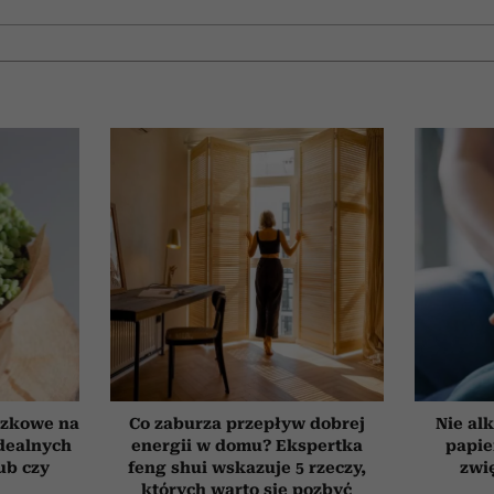
czkowe na
Co zaburza przepływ dobrej
Nie alk
idealnych
energii w domu? Ekspertka
papie
ub czy
feng shui wskazuje 5 rzeczy,
zwi
których warto się pozbyć