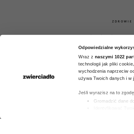
ZDROWIE
Onkolodzy un
Odpowiedzialne wykorzys
jak ognia
Wraz z
naszymi 1022 par
popularny p
technologii jak pliki cook
wychodzenia naprzeciw oc
lodówki dras
używa Twoich danych i w ja
zwiększa r
Jeśli wyrazisz na to zgod
Gromadzić dane dot
nowotwo
Identyfikować Twoj
(fingerprinting, czyli 
Dowiedz się więcej odnośn
PATRYCJA KLIKOW
preferencje w
sekcji szc