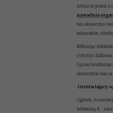
Arbuz to jeden z
nawadnia orga
ten słoneczny owo
minerałów, niezbę
Miksując szklankę
cytryny i kilkoma
i przeciwutleniacz
skutecznie nas or
Orzeźwiający o
Ogórek, to niezwy
witaminę K - nie