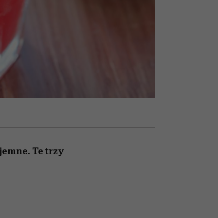
olarów
żegnają się eleganckie osoby
jemne. Te trzy