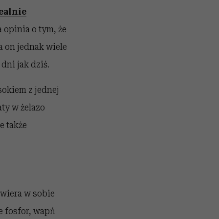
ealnie
 opinia o tym, że
a on jednak wiele
ni jak dziś.
sokiem z jednej
ty w żelazo
e także
awiera w sobie
e fosfor, wapń