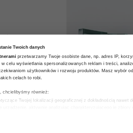
ikają go
tanie Twoich danych
. Ten
tnerami
przetwarzamy Twoje osobiste dane, np. adres IP, korzys
rodukt z
ie, w celu wyświetlania spersonalizowanych reklam i treści, anali
zekiwaniom użytkowników i rozwoju produktów. Masz wybór odn
tycznie
kich celach to robi.
yzyko
ę, chcielibyśmy również:
yczące Twojej lokalizacji geograficznej z dokładnością nawet d
rów
e urządzenie, aktywnie analizując charakteryzującego je zbiory
wirtualny odcisk palca)
ie tego, jak Twoje osobiste dane są przetwarzane oraz ustaw w
SKA
zegółów
. W Deklaracji plików cookie możesz zmienić lub wycof