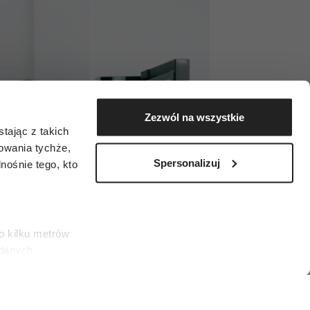
Zezwól na wszystkie
tając z takich
zowania tychże,
Spersonalizuj
ośnie tego, kto
o kilku metrów
 danych
łasne
ać swoją zgodę w