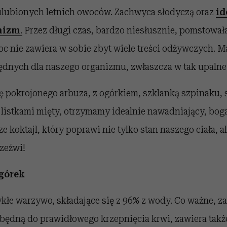
 ulubionych letnich owoców. Zachwyca słodyczą oraz
i
d
nizm
.
Przez długi czas, bardzo niesłusznie, pomstowała
c nie zawiera w sobie zbyt wiele treści odżywczych. M
dnych dla naszego organizmu, zwłaszcza w tak upalne d
 pokrojonego arbuza, z ogórkiem, szklanką szpinaku, 
 listkami mięty, otrzymamy idealnie nawadniający, boga
e koktajl, który poprawi nie tylko stan naszego ciała, al
zeźwi!
górek
kłe warzywo, składające się z 96% z wody. Co ważne, z
zbędną do prawidłowego krzepnięcia krwi, zawiera takż