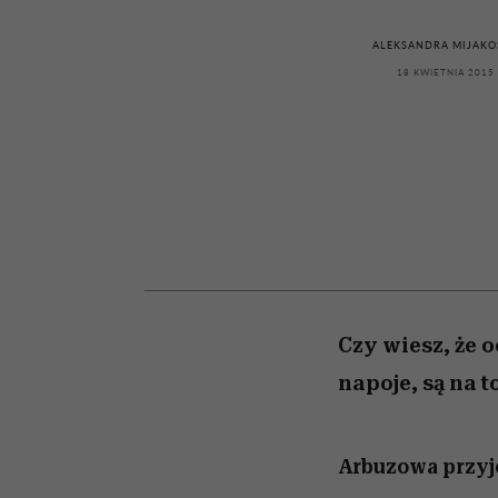
kawę z Kasią Miller”, s.
rozczarowują
odc. 7]
ALEKSANDRA MIJAKO
18 KWIETNIA 2015
Czy wiesz, że 
napoje, są na 
Arbuzowa przy