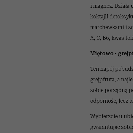
i magnez. Działa
koktajli detoksy
marchewkami i so
A, C, B6, kwas fol
Miętowo - grej
Ten napój pobudza
grejpfruta, a naj
sobie porządną po
odporność, lecz t
Wybierzcie ulubi
gwarantując sobie