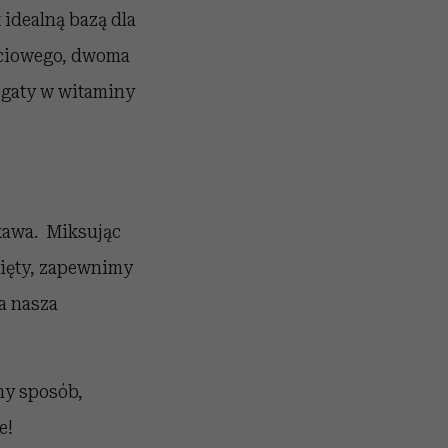
 idealną bazą dla
naciowego, dwoma
ogaty w witaminy
 kawa. Miksując
 mięty, zapewnimy
a nasza
ny sposób,
e!