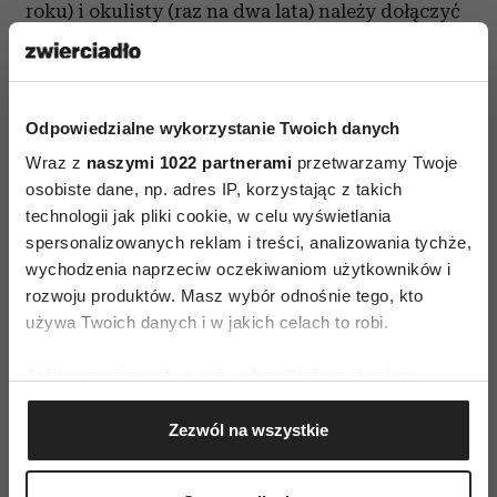
roku) i okulisty (raz na dwa lata) należy dołączyć
kilka kluczowych badań. Jednym z nich jest EKG
(raz w roku). To proste badanie potrafi wykryć
choroby mięśnia sercowego, między innymi
Odpowiedzialne wykorzystanie Twoich danych
zaburzenia rytmu serca, niedotlenienie mięśnia
Wraz z
naszymi 1022 partnerami
przetwarzamy Twoje
sercowego, ślady trwającego lub przebytego
osobiste dane, np. adres IP, korzystając z takich
zawału, a nawet niektóre wrodzone wady serca.
technologii jak pliki cookie, w celu wyświetlania
Po 50 roku życia wzrasta zagrożenie przewlekłą
spersonalizowanych reklam i treści, analizowania tychże,
niewydolnością żylną kończyn dolnych, która
wychodzenia naprzeciw oczekiwaniom użytkowników i
rozwoju produktów. Masz wybór odnośnie tego, kto
prowadzi do żylaków. Warto skontrolować stan
używa Twoich danych i w jakich celach to robi.
swoich żył za pomocą badania Dopplera.
Wstydliwą dolegliwością występującą często
Jeśli wyrazisz na to zgodę, chcielibyśmy również:
u kobiet w okresie przekwitania, jest
Gromadzić dane dotyczące Twojej lokalizacji
nietrzymanie moczu, dlatego poleca się
Zezwól na wszystkie
geograficznej z dokładnością nawet do kilku metrów
Identyfikować Twoje urządzenie, aktywnie
regularnie wizyty u ginekologa (raz na rok).
analizując charakteryzującego je zbiory danych
Oprócz badania krwi, moczu