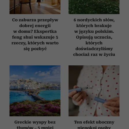
Co zaburza przepływ
6 nordyckich słów,
dobrej energii
których brakuje
w domu? Ekspertka
w języku polskim.
feng shui wskazuje 5
Opisują uczucia,
rzeczy, których warto
których
się pozbyć
doświadczyliśmy
chociaż raz w życiu
Greckie wyspy bez
Ten efekt uboczny
tłumów – 5 mniej
niepokoi osoby