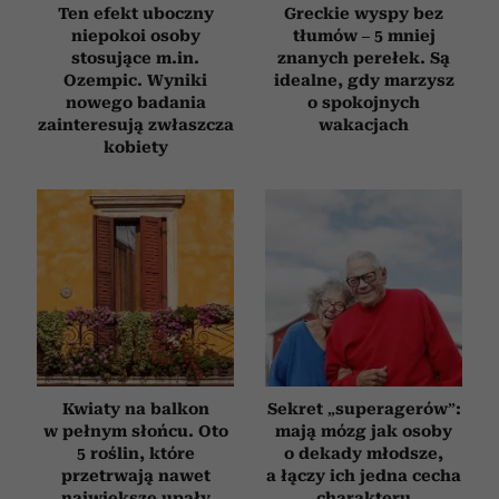
Ten efekt uboczny
Greckie wyspy bez
niepokoi osoby
tłumów – 5 mniej
stosujące m.in.
znanych perełek. Są
Ozempic. Wyniki
idealne, gdy marzysz
nowego badania
o spokojnych
zainteresują zwłaszcza
wakacjach
kobiety
Kwiaty na balkon
Sekret „superagerów”:
w pełnym słońcu. Oto
mają mózg jak osoby
5 roślin, które
o dekady młodsze,
przetrwają nawet
a łączy ich jedna cecha
największe upały
charakteru