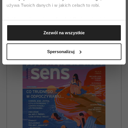
używa Twoich danych i w jakich celach to robi.
szybkiego efektu jo–jo.
Jeśli wyrazisz na to zgodę, chcielibyśmy również:
Gromadzić dane dotyczące Twojej lokalizacji
Zezwól na wszystkie
geograficznej z dokładnością nawet do kilku metrów
Identyfikować Twoje urządzenie, aktywnie
analizując charakteryzującego je zbiory danych
Spersonalizuj
(fingerprinting, czyli wirtualny odcisk palca)
AUTOPROMOCJA
Dowiedz się więcej odnośnie tego, jak Twoje osobiste
dane są przetwarzane oraz ustaw własne preferencje w
sekcji szczegółów
. W Deklaracji plików cookie możesz
zmienić lub wycofać swoją zgodę w dowolnej chwili.
Wykorzystujemy pliki cookie do spersonalizowania treści
i reklam, aby oferować funkcje społecznościowe i
analizować ruch w naszej witrynie. Informacje o tym, jak
korzystasz z naszej witryny, udostępniamy partnerom
społecznościowym, reklamowym i analitycznym.