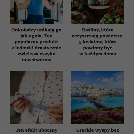
korzystasz z naszej witryny, udostępniamy partnerom
społecznościowym, reklamowym i analitycznym.
Partnerzy mogą połączyć te informacje z innymi danymi
otrzymanymi od Ciebie lub uzyskanymi podczas
Onkolodzy unikają go
Rośliny, które
korzystania z ich usług.
jak ognia. Ten
oczyszczają powietrze.
popularny produkt
5 kwiatów, które
z lodówki drastycznie
powinny być
zwiększa ryzyko
w każdym domu
nowotworów
Ten efekt uboczny
Greckie wyspy bez