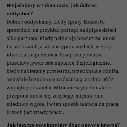
Wyjaśnijmy w takim razie, jak dobrze
oddychać?
Dobrze oddychamy, kiedy śpimy. Można to
sprawdzić, na przykład patrząc na śpiące dzieci
albo partnera. Kiedy nabierają powietrza, unosi
im się brzuch, a jak następuje wydech, w górę
idzie klatka piersiowa. Przepona powinna
przechwytywać całe napięcie. Fizjologicznie,
kiedy nabieramy powietrza, przepona się obniża,
a mięśnie brzucha się rozluźniają, co daje efekt
wypiętego brzucha. W trakcie wydechu z kolei
przepona unosi się, zasysając mięśnie dna
miednicy w górę, i w ten sposób ułatwia im pracę.
Brzuch jest wtedy płaski.
Jak jeszcze powinnyśmy dbać o swoje krocze?