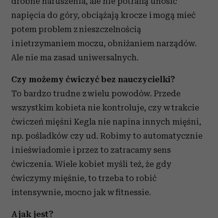
drobne naruszenia, ale nie potrafią unosić
napięcia do góry, obciążają krocze i mogą mieć
potem problem z nieszczelnością
i nietrzymaniem moczu, obniżaniem narządów.
Ale nie ma zasad uniwersalnych.
Czy możemy ćwiczyć bez nauczycielki?
To bardzo trudne z wielu powodów. Przede
wszystkim kobieta nie kontroluje, czy w trakcie
ćwiczeń mięśni Kegla nie napina innych mięśni,
np. pośladków czy ud. Robimy to automatycznie
i nieświadomie i przez to zatracamy sens
ćwiczenia. Wiele kobiet myśli też, że gdy
ćwiczymy mięśnie, to trzeba to robić
intensywnie, mocno jak w fitnessie.
A jak jest?