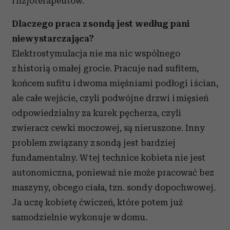
i fizjoterapeutów.
Dlaczego praca z sondą jest według pani
niewystarczająca?
Elektrostymulacja nie ma nic wspólnego
z historią o małej grocie. Pracuje nad sufitem,
końcem sufitu i dwoma mięśniami podłogi i ścian,
ale całe wejście, czyli podwójne drzwi i mięsień
odpowiedzialny za kurek pęcherza, czyli
zwieracz cewki moczowej, są nieruszone. Inny
problem związany z sondą jest bardziej
fundamentalny. W tej technice kobieta nie jest
autonomiczna, ponieważ nie może pracować bez
maszyny, obcego ciała, tzn. sondy dopochwowej.
Ja uczę kobietę ćwiczeń, które potem już
samodzielnie wykonuje w domu.