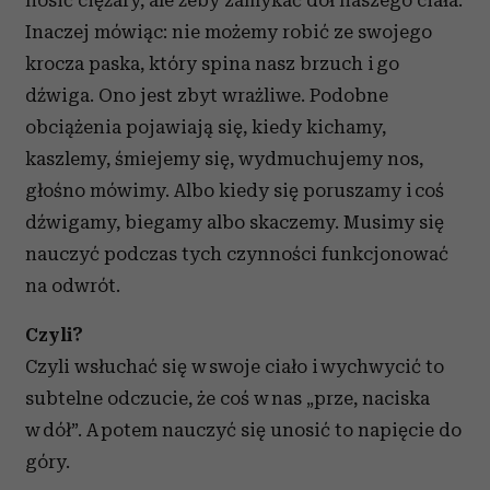
nosić ciężary, ale żeby zamykać dół naszego ciała.
Inaczej mówiąc: nie możemy robić ze swojego
krocza paska, który spina nasz brzuch i go
dźwiga. Ono jest zbyt wrażliwe. Podobne
obciążenia pojawiają się, kiedy kichamy,
kaszlemy, śmiejemy się, wydmuchujemy nos,
głośno mówimy. Albo kiedy się poruszamy i coś
dźwigamy, biegamy albo skaczemy. Musimy się
nauczyć podczas tych czynności funkcjonować
na odwrót.
Czyli?
Czyli wsłuchać się w swoje ciało i wychwycić to
subtelne odczucie, że coś w nas „prze, naciska
w dół”. A potem nauczyć się unosić to napięcie do
góry.