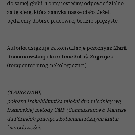
do samej głębi. To my jesteśmy odpowiedzialne
za tę sferę, która zamyka nasze ciało. Jeżeli
będziemy dobrze pracować, będzie sprężyste.
Autorka dziękuje za konsultację położnym:
Marii
Romanowskiej
i
Karolinie Łataś-Zagrajek
(terapeutce uroginekologicznej).
CLAIRE DAHI,
położna i rehabilitantka mięśni dna miednicy wg
francuskiej metody CMP (Connaissance
& Maîtrise
du Périnée); pracuje z kobietami różnych kultur
i narodowości.