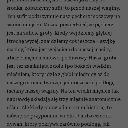
środka, zobaczymy sufit: to przód naszej waginy.
Ten sufit podtrzymuje nasz pęcherz moczowy na
swoim miejscu. Można powiedzieć, że pęcherz
jest na suficie groty. Kiedy wejdziemy głębiej
i trochę wyżej, znajdziemy coś jeszcze – szyjkę
macicy, która jest wejściem do naszej macicy,
a także mięsień łonowo-pochwowy. Nasza grota
jest też zamknięta z dołu i po bokach wielkim
mięśniem, który idzie z głębi miednicy aż do
naszego sromu, tworząc jednocześnie podłogę
i ściany naszej waginy. Na ten wielki mięsień tak
naprawdę składają się trzy mięśnie anatomicznie
różne. Ale kiedy opowiadam o nim historię, to
mówię, że przypomina wielki i bardzo szeroki
dywan, który pokrywa zarówno podłogę, jak