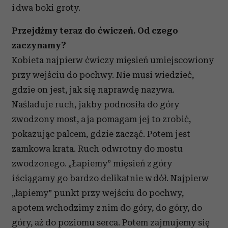
i dwa boki groty.
Przejdźmy teraz do ćwiczeń. Od czego
zaczynamy?
Kobieta najpierw ćwiczy mięsień umiejscowiony
przy wejściu do pochwy. Nie musi wiedzieć,
gdzie on jest, jak się naprawdę nazywa.
Naśladuje ruch, jakby podnosiła do góry
zwodzony most, a ja pomagam jej to zrobić,
pokazując palcem, gdzie zacząć. Potem jest
zamkowa krata. Ruch odwrotny do mostu
zwodzonego. „Łapiemy” mięsień z góry
i ściągamy go bardzo delikatnie w dół. Najpierw
„łapiemy” punkt przy wejściu do pochwy,
a potem wchodzimy z nim do góry, do góry, do
góry, aż do poziomu serca. Potem zajmujemy się