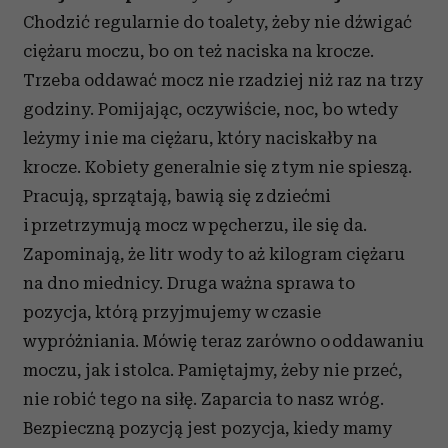
Chodzić regularnie do toalety, żeby nie dźwigać
ciężaru moczu, bo on też naciska na krocze.
Trzeba oddawać mocz nie rzadziej niż raz na trzy
godziny. Pomijając, oczywiście, noc, bo wtedy
leżymy i nie ma ciężaru, który naciskałby na
krocze. Kobiety generalnie się z tym nie spieszą.
Pracują, sprzątają, bawią się z dziećmi
i przetrzymują mocz w pęcherzu, ile się da.
Zapominają, że litr wody to aż kilogram ciężaru
na dno miednicy. Druga ważna sprawa to
pozycja, którą przyjmujemy w czasie
wypróżniania. Mówię teraz zarówno o oddawaniu
moczu, jak i stolca. Pamiętajmy, żeby nie przeć,
nie robić tego na siłę. Zaparcia to nasz wróg.
Bezpieczną pozycją jest pozycja, kiedy mamy