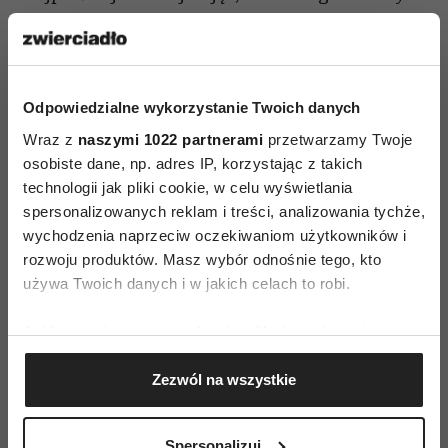
ciele zależy od równowagi napięcia mięśni, które
się w nim znajdują. Praca mięśnia przepony
wpływa na stan naszego krocza, ponieważ
Odpowiedzialne wykorzystanie Twoich danych
mięśnie krocza i przepony leżą równolegle
i pracują zależnie od siebie w jamie brzusznej.
Wraz z
naszymi 1022 partnerami
przetwarzamy Twoje
osobiste dane, np. adres IP, korzystając z takich
Przepona porusza się, kiedy oddychamy,
technologii jak pliki cookie, w celu wyświetlania
i powinna dźwigać ciśnienie, które tworzy się
spersonalizowanych reklam i treści, analizowania tychże,
wtedy w klatce piersiowej.
wychodzenia naprzeciw oczekiwaniom użytkowników i
rozwoju produktów. Masz wybór odnośnie tego, kto
A tego nie robi?|
używa Twoich danych i w jakich celach to robi.
Niestety, wiele kobiet oddycha, obciążając
mięśnie krocza. Ten mechanizm nazywa się
Jeśli wyrazisz na to zgodę, chcielibyśmy również:
tłocznią brzuszną. Kiedy przepona zamiast
Gromadzić dane dotyczące Twojej lokalizacji
Zezwól na wszystkie
geograficznej z dokładnością nawet do kilku metrów
unosić napięcie w górę, wpycha je w dół,
Identyfikować Twoje urządzenie, aktywnie
w mięśnie krocza. Jest wiele kobiet, które po
analizując charakteryzującego je zbiory danych
całym dniu czują ciężar w okolicach brzucha
Spersonalizuj