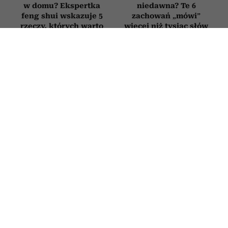
w domu? Ekspertka
niedawna? Te 6
feng shui wskazuje 5
zachowań „mówi”
rzeczy, których warto
więcej niż tysiąc słów
się pozbyć
ZDROWIE
Nie alkohol, nie słońce i nie
papierosy. To najbardziej zwiększa
ryzyko raka
24 CZERWCA 2026
ROBERT CHOIŃSKI