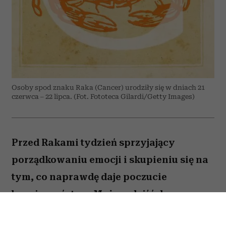
Osoby spod znaku Raka (Cancer) urodziły się w dniach 21
czerwca – 22 lipca. (Fot. Fototeca Gilardi/Getty Images)
Przed Rakami tydzień sprzyjający
porządkowaniu emocji i skupieniu się na
tym, co naprawdę daje poczucie
bezpieczeństwa. Możesz dojść do
ważnych wniosków dotyczących relacji,