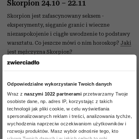
Skorpion 24.10 – 22.11
Skorpion jest zafascynowany seksem -
eksperymenty, sięganie granic i wieczne
niezaspokojenie i ciągłe uwodzenie to podstawy
warsztatu. Co jeszcze mówi o nim horoskop?
Jaki
jest mężczyzna Skorpion?
Strzelec 23.11 – 21.12
Strzelec jest bardziej zainteresowany podbojami
Odpowiedzialne wykorzystanie Twoich danych
niż utrzymaniem stanu posiadania. Dlatego też
Wraz z
naszymi 1022 partnerami
przetwarzamy Twoje
praktycznie nie istnieje szansa na utrzymanie go
osobiste dane, np. adres IP, korzystając z takich
technologii jak pliki cookie, w celu wyświetlania
w wierności. Co mówi w tym wypadku horoskop?
spersonalizowanych reklam i treści, analizowania tychże,
Jaki jest mężczyzna Strzelec?
wychodzenia naprzeciw oczekiwaniom użytkowników i
rozwoju produktów. Masz wybór odnośnie tego, kto
Koziorożec 22.12 – 20.01
używa Twoich danych i w jakich celach to robi.