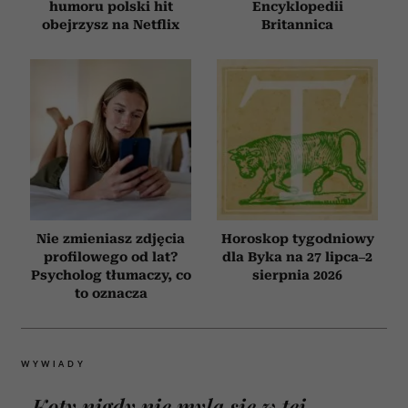
humoru polski hit
Encyklopedii
obejrzysz na Netflix
Britannica
Nie zmieniasz zdjęcia
Horoskop tygodniowy
profilowego od lat?
dla Byka na 27 lipca–2
Psycholog tłumaczy, co
sierpnia 2026
to oznacza
WYWIADY
„Koty nigdy nie mylą się w tej