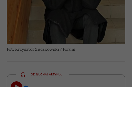
Fot. Krzysztof Zuczkowski / Forum
ODSŁUCHAJ ARTYKUŁ
00:00
23:47
„Zwierzę jest kimś, a nie czymś” –