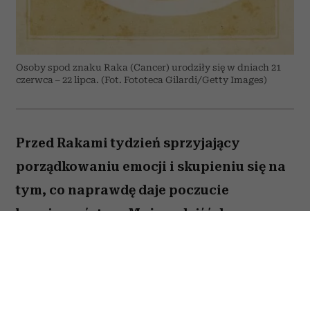
Osoby spod znaku Raka (Cancer) urodziły się w dniach 21
czerwca – 22 lipca. (Fot. Fototeca Gilardi/Getty Images)
Przed Rakami tydzień sprzyjający
porządkowaniu emocji i skupieniu się na
tym, co naprawdę daje poczucie
bezpieczeństwa. Możesz dojść do
ważnych wniosków dotyczących relacji,
pracy lub planów na najbliższe miesiące.
To dobry moment, by zaufać sobie i nie
odkładać decyzji, które od dawna czekają