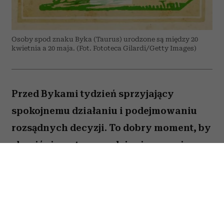
Osoby spod znaku Byka (Taurus) urodzone są między 20
kwietnia a 20 maja. (Fot. Fototeca Gilardi/Getty Images)
Przed Bykami tydzień sprzyjający
spokojnemu działaniu i podejmowaniu
rozsądnych decyzji. To dobry moment, by
skupić się na tym, co daje ci poczucie
stabilności i bezpieczeństwa. Choć wokół
może dziać się wiele, największe korzyści
przyniesie konsekwencja i cierpliwość.
Sprawdź, co gwiazdy przygotowały dla