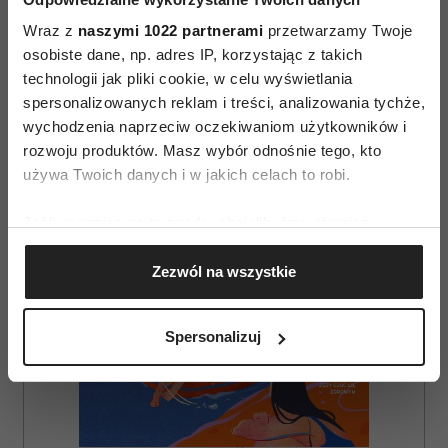
Wraz z
naszymi 1022 partnerami
przetwarzamy Twoje
osobiste dane, np. adres IP, korzystając z takich
AUTOPROMOCJA
technologii jak pliki cookie, w celu wyświetlania
spersonalizowanych reklam i treści, analizowania tychże,
wychodzenia naprzeciw oczekiwaniom użytkowników i
rozwoju produktów. Masz wybór odnośnie tego, kto
używa Twoich danych i w jakich celach to robi.
Jeśli wyrazisz na to zgodę, chcielibyśmy również:
Gromadzić dane dotyczące Twojej lokalizacji
Zezwól na wszystkie
geograficznej z dokładnością nawet do kilku metrów
Identyfikować Twoje urządzenie, aktywnie
analizując charakteryzującego je zbiory danych
Spersonalizuj
(fingerprinting, czyli wirtualny odcisk palca)
Dowiedz się więcej odnośnie tego, jak Twoje osobiste
dane są przetwarzane oraz ustaw własne preferencje w
sekcji szczegółów
. W Deklaracji plików cookie możesz
zmienić lub wycofać swoją zgodę w dowolnej chwili.