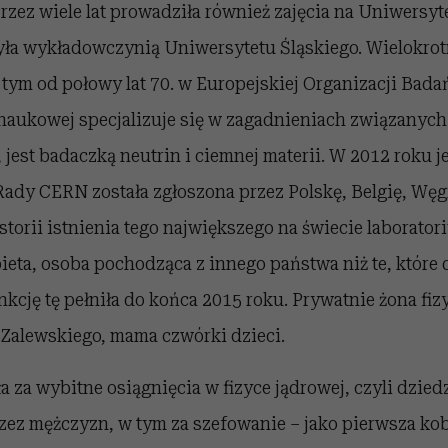
zez wiele lat prowadziła również zajęcia na Uniwersyt
była wykładowczynią Uniwersytetu Śląskiego. Wielokro
 tym od połowy lat 70. w Europejskiej Organizacji Bad
naukowej specjalizuje się w zagadnieniach związanych 
 jest badaczką neutrin i ciemnej materii. W 2012 roku j
ady CERN została zgłoszona przez Polskę, Belgię, Węgr
storii istnienia tego największego na świecie laborat
eta, osoba pochodząca z innego państwa niż te, które 
kcję tę pełniła do końca 2015 roku. Prywatnie żona fiz
 Zalewskiego, mama czwórki dzieci.
 za wybitne osiągnięcia w fizyce jądrowej, czyli dzied
ez mężczyzn, w tym za szefowanie – jako pierwsza kob