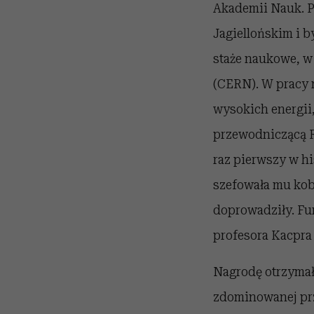
Akademii Nauk. Pr
Jagiellońskim i 
staże naukowe, w
(CERN). W pracy 
wysokich energii,
przewodniczącą R
raz pierwszy w hi
szefowała mu kobi
doprowadziły. Fun
profesora Kacpra
Nagrodę otrzymała
zdominowanej prz