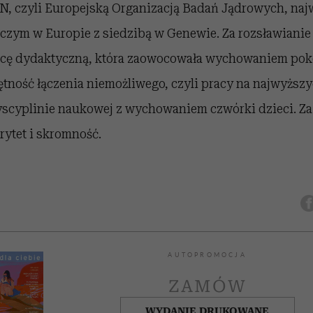
N, czyli Europejską Organizacją Badań Jądrowych, na
zym w Europie z siedzibą w Genewie. Za rozsławianie 
racę dydaktyczną, która zaowocowała wychowaniem pok
ętność łączenia niemożliwego, czyli pracy na najwyższ
scyplinie naukowej z wychowaniem czwórki dzieci. Za 
rytet i skromność.
AUTOPROMOCJA
ZAMÓW
WYDANIE DRUKOWANE