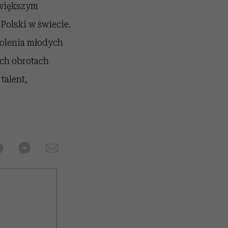
jwiększym
Polski w świecie.
olenia młodych
ych obrotach
talent,