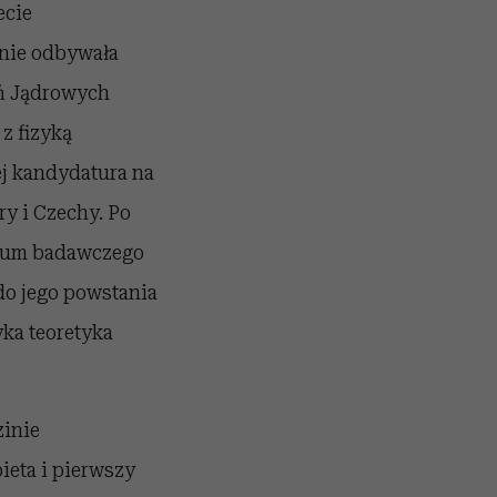
ecie
tnie odbywała
ań Jądrowych
z fizyką
ej kandydatura na
y i Czechy. Po
orium badawczego
do jego powstania
yka teoretyka
zinie
ieta i pierwszy