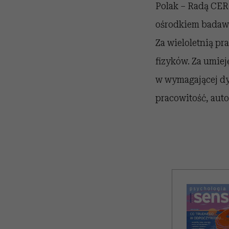
Polak – Radą CER
ośrodkiem badawc
Za wieloletnią p
fizyków. Za umiej
w wymagającej dy
pracowitość, auto