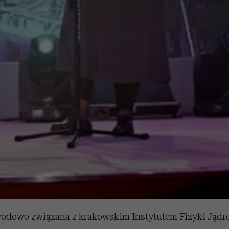
odowo związana z krakowskim Instytutem Fizyki Jądro