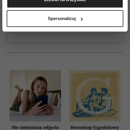
geograficznej z dokładnością nawet do kilku metrów
ZAMÓW
Identyfikować Twoje urządzenie, aktywnie
analizując charakteryzującego je zbiory danych
WYDANIE DRUKOWANE
Spersonalizuj
(fingerprinting, czyli wirtualny odcisk palca)
E-WYDANIE
Dowiedz się więcej odnośnie tego, jak Twoje osobiste
dane są przetwarzane oraz ustaw własne preferencje w
sekcji szczegółów
. W Deklaracji plików cookie możesz
zmienić lub wycofać swoją zgodę w dowolnej chwili.
Wykorzystujemy pliki cookie do spersonalizowania treści
i reklam, aby oferować funkcje społecznościowe i
analizować ruch w naszej witrynie. Informacje o tym, jak
korzystasz z naszej witryny, udostępniamy partnerom
społecznościowym, reklamowym i analitycznym.
Partnerzy mogą połączyć te informacje z innymi danymi
otrzymanymi od Ciebie lub uzyskanymi podczas
korzystania z ich usług.
Nie zmieniasz zdjęcia
Horoskop tygodniowy