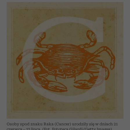
Osoby spod znaku Raka (Cancer) urodziły się w dniach 21
czerwca – 22 lipca. (Fot. Fototeca Gilardi/Getty Images)