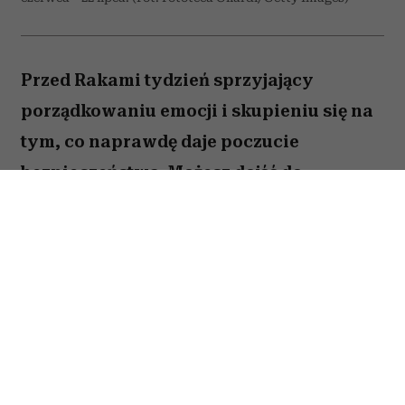
Przed Rakami tydzień sprzyjający
porządkowaniu emocji i skupieniu się na
tym, co naprawdę daje poczucie
bezpieczeństwa. Możesz dojść do
ważnych wniosków dotyczących relacji,
pracy lub planów na najbliższe miesiące.
To dobry moment, by zaufać sobie i nie
odkładać decyzji, które od dawna czekają
na realizację. Sprawdź, co gwiazdy
przygotowały dla Raka na okres od 27
lipca do 2 sierpnia 2026 roku.