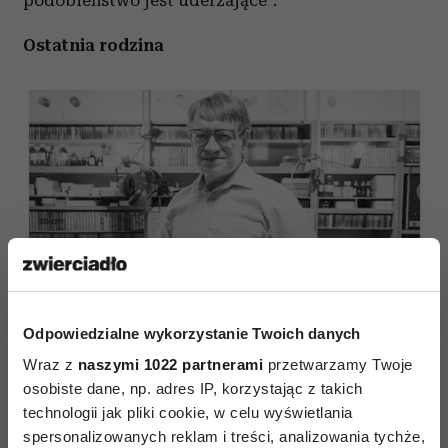
Ostatnia rodzina
Odpowiedzialne wykorzystanie Twoich danych
mat.pras.Kino Świat, fot. Hubert Komerski
Wraz z
naszymi 1022 partnerami
przetwarzamy Twoje
osobiste dane, np. adres IP, korzystając z takich
Opowieść biograficzna o warszawskich losach
technologii jak pliki cookie, w celu wyświetlania
rodziny Beksińskich. W postać ojca wciela się
spersonalizowanych reklam i treści, analizowania tychże,