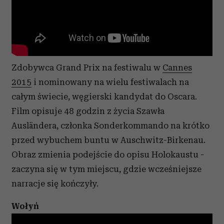
korzystasz z naszej witryny, udostępniamy partnerom
społecznościowym, reklamowym i analitycznym.
Partnerzy mogą połączyć te informacje z innymi danymi
otrzymanymi od Ciebie lub uzyskanymi podczas
korzystania z ich usług.
Zdobywca Grand Prix na festiwalu w
Cannes
2015
i nominowany na wielu festiwalach na
całym świecie, węgierski kandydat do Oscara.
Film opisuje 48 godzin z życia Szawła
Ausländera, członka Sonderkommando na krótko
przed wybuchem buntu w Auschwitz-Birkenau.
Obraz zmienia podejście do opisu Holokaustu -
zaczyna się w tym miejscu, gdzie wcześniejsze
narracje się kończyły.
Wołyń