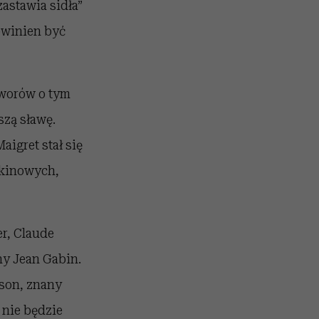
astawia sidła”
powinien być
tworów o tym
szą sławę.
igret stał się
 kinowych,
er, Claude
ny Jean Gabin.
son, znany
 nie będzie