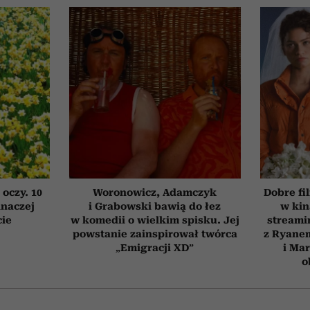
 oczy. 10
Woronowicz, Adamczyk
Dobre fi
inaczej
i Grabowski bawią do łez
w kin
cie
w komedii o wielkim spisku. Jej
streami
powstanie zainspirował twórca
z Ryane
„Emigracji XD”
i Ma
o