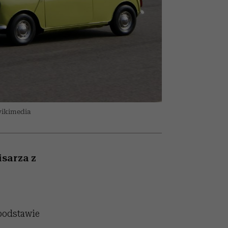
nił
relację z pieniędzmi
ane
zonu
ikimedia
isarza z
 podstawie