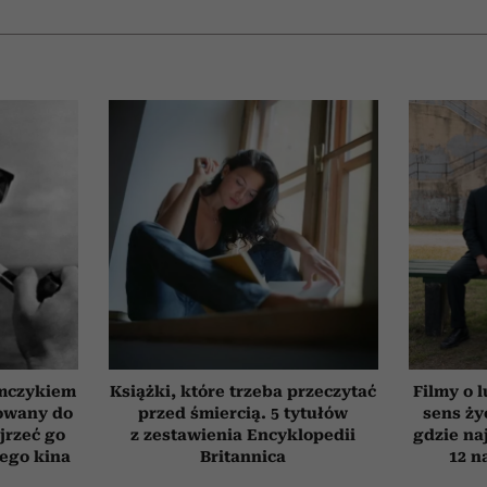
emczykiem
Książki, które trzeba przeczytać
Filmy o l
nowany do
przed śmiercią. 5 tytułów
sens ży
jrzeć go
z zestawienia Encyklopedii
gdzie na
iego kina
Britannica
12 n