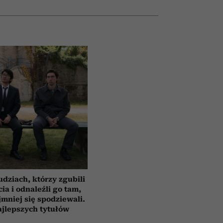
udziach, którzy zgubili
cia i odnaleźli go tam,
jmniej się spodziewali.
ajlepszych tytułów