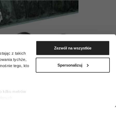
Zezwól na wszystkie
tając z takich
zowania tychże,
Spersonalizuj
ośnie tego, kto
o kilku metrów
 danych
łasne