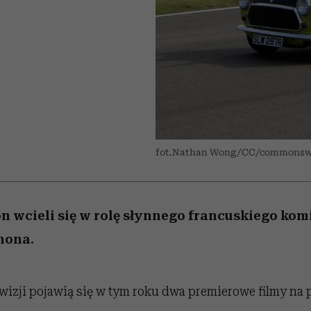
 5,
kwestie, o których wciąż
skutki dla związku i dla
Miller s. 5, odc. 6]
Raport Lyst ujaw
boimy się mówić
partnerki
najbardziej pożąd
ubrania i marki se
fot.Nathan Wong/CC/commonsw
 wcieli się w rolę słynnego francuskiego kom
nona.
ewizji pojawią się w tym roku dwa premierowe filmy na