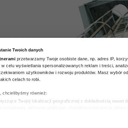
rodnik i
tanie Twoich danych
tworzyli
tnerami
przetwarzamy Twoje osobiste dane, np. adres IP, korzys
 wielkiej
ie, w celu wyświetlania spersonalizowanych reklam i treści, anali
zekiwaniom użytkowników i rozwoju produktów. Masz wybór odn
polskiego
kich celach to robi.
da się
ę, chcielibyśmy również:
yczące Twojej lokalizacji geograficznej z dokładnością nawet d
ieć
e urządzenie, aktywnie analizując charakteryzującego je zbiory
wirtualny odcisk palca)
ie tego, jak Twoje osobiste dane są przetwarzane oraz ustaw w
SKA