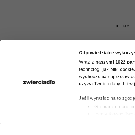
FILMY
Kowalczyk, Og
Odpowiedzialne wykorzys
Schuchardt o
Wraz z
naszymi 1022 par
sobie drzwi do
technologii jak pliki cook
wychodzenia naprzeciw oc
kariery. Tego 
używa Twoich danych i w ja
filmu nie 
Jeśli wyrazisz na to zgod
Gromadzić dane dot
zapomn
Identyfikować Twoj
(fingerprinting, czyli 
Dowiedz się więcej odnośn
MILENA ROSZKOW