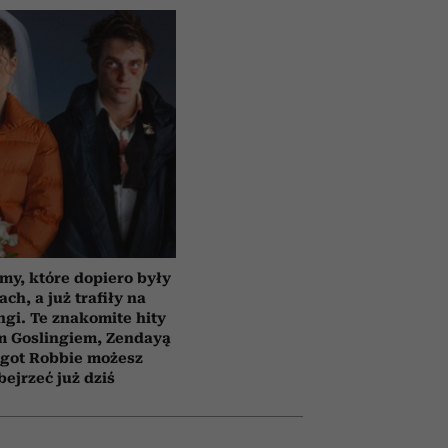
lmy, które dopiero były
ach, a już trafiły na
ngi. Te znakomite hity
m Goslingiem, Zendayą
rgot Robbie możesz
bejrzeć już dziś