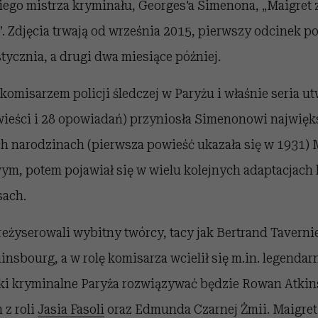
iego mistrza kryminału, Georges'a Simenona, „Maigret z
ć”. Zdjęcia trwają od września 2015, pierwszy odcinek 
ycznia, a drugi dwa miesiące później.
 komisarzem policji śledczej w Paryżu i właśnie seria u
wieści i 28 opowiadań) przyniosła Simenonowi najwięk
 narodzinach (pierwsza powieść ukazała się w 1931) Ma
ym, potem pojawiał się w wielu kolejnych adaptacjach
sach.
reżyserowali wybitny twórcy, tacy jak Bertrand Taverni
insbourg, a w rolę komisarza wcielił się m.in. legendar
i kryminalne Paryża rozwiązywać będzie Rowan Atkin
 z roli
Jasia Fasoli
oraz Edmunda Czarnej Żmii. Maigret