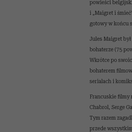
powieści belgijsk
i „Maigret i śmie
gotowy w końcu st
Jules Maigret był
bohaterze (75 po
Wkrótce po swoich
bohaterem filmow
serialach i komik
Francuskie filmy 
Chabrol, Serge Ga
Tym razem zagadk
przede wszystkim