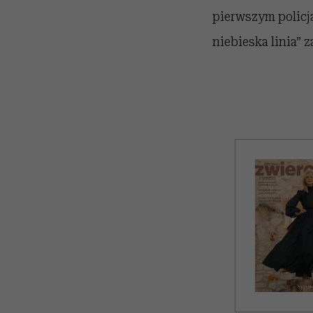
pierwszym policj
niebieska linia” z