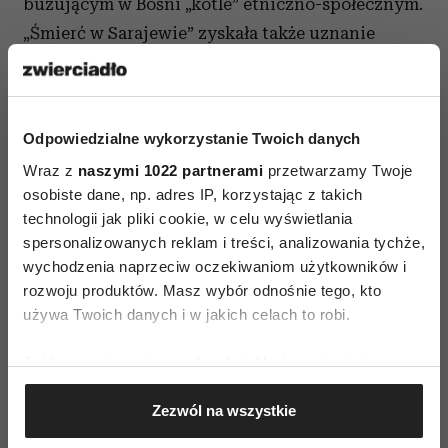
buzującym w Bośni „kotle” etniczno-społecznym.
„Śmierć w Sarajewie” zyskała także uznanie
krytyków filmowych, którzy przyznali jej
nagrodę FIPRESCI.
Odpowiedzialne wykorzystanie Twoich danych
Wraz z
naszymi 1022 partnerami
przetwarzamy Twoje
osobiste dane, np. adres IP, korzystając z takich
technologii jak pliki cookie, w celu wyświetlania
spersonalizowanych reklam i treści, analizowania tychże,
AUTOPROMOCJA
wychodzenia naprzeciw oczekiwaniom użytkowników i
rozwoju produktów. Masz wybór odnośnie tego, kto
używa Twoich danych i w jakich celach to robi.
Jeśli wyrazisz na to zgodę, chcielibyśmy również:
Gromadzić dane dotyczące Twojej lokalizacji
Zezwól na wszystkie
geograficznej z dokładnością nawet do kilku metrów
Identyfikować Twoje urządzenie, aktywnie