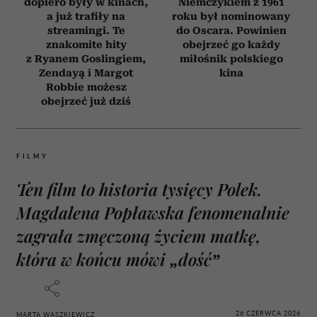
dopiero były w kinach,
Niemczykiem z 1961
a już trafiły na
roku był nominowany
streamingi. Te
do Oscara. Powinien
znakomite hity
obejrzeć go każdy
z Ryanem Goslingiem,
miłośnik polskiego
Zendayą i Margot
kina
Robbie możesz
obejrzeć już dziś
FILMY
Ten film to historia tysięcy Polek.
Magdalena Popławska fenomenalnie
zagrała zmęczoną życiem matkę,
która w końcu mówi „dość”
26 CZERWCA 2026
MARTA WASZKIEWICZ