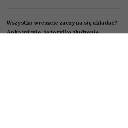
Wszystko wreszcie zaczyna się układać?
Anka już wie, że to tylko złudzenie.
Totalnie nieperfekcyjna pani domu
próbuje ogarnąć chaos codzienności,
rodzinne wyzwania i własne marzenia –
problem w tym, że nic nie idzie zgodnie z
planem. Zwiastun nowej komedii z
Magdaleną Popławską właśnie trafił do
sieci. Zobacz, jak Anka walczy z
chaosem, który ma zdecydowanie lepszą
kondycję niż ona.