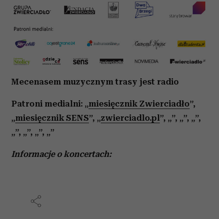
analizować ruch w naszej witrynie. Informacje o tym, jak
korzystasz z naszej witryny, udostępniamy partnerom
społecznościowym, reklamowym i analitycznym.
Partnerzy mogą połączyć te informacje z innymi danymi
otrzymanymi od Ciebie lub uzyskanymi podczas
korzystania z ich usług.
Mecenasem muzycznym trasy jest radio
Patroni medialni: „
miesięcznik Zwierciadło
”,
„
miesięcznik SENS
”, „
zwierciadlo.pl
”, „”, „”, „”,
„”, „”, „”, „”
Informacje o koncertach: