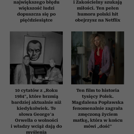
największego błędu
i Zakościelny szukają
większość ludzi
miłości. Ten pełen
dopuszcza się po
humoru polski hit
pięćdziesiątce
obejrzysz na Netflix
10 cytatów z „Roku
Ten film to historia
1984”, które brzmią
tysięcy Polek.
bardziej aktualnie niż
Magdalena Popławska
kiedykolwiek. Te
fenomenalnie zagrała
słowa George’a
zmęczoną życiem
Orwella o wolności
matkę, która w końcu
i władzy wciąż dają do
mówi „dość”
myślenia