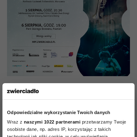
Wszystkie koncerty Młoda Polska Filharmonia
zagra pod batutą
Adama Klocka
- dyrektora
naczelnego i artystycznego Filharmonii Kaliskiej
oraz dyrektora artystycznego Filharmonii
Odpowiedzialne wykorzystanie Twoich danych
Częstochowskiej im. Bronisława Hubermana.
Wraz z
naszymi 1022 partnerami
przetwarzamy Twoje
Adam Klocek jest również pomysłodawcą
osobiste dane, np. adres IP, korzystając z takich
technologii jak pliki cookie, w celu wyświetlania