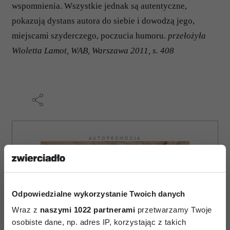
wspomnienia. Wszystkie jednak są autentyczne,
pokazują dystans autora do siebie i dowodzą jego,
miejscami szyderczego, poczucia humoru.
przełożyła
Wioletta Lamot, WAB, Warszawa 2011, s. 408
AUTOPROMOCJA
Odpowiedzialne wykorzystanie Twoich danych
Wraz z
naszymi 1022 partnerami
przetwarzamy Twoje
osobiste dane, np. adres IP, korzystając z takich