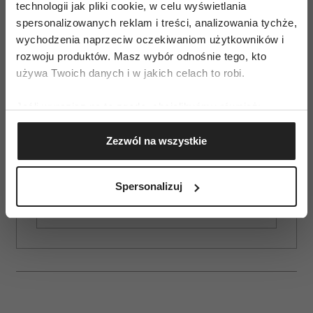
technologii jak pliki cookie, w celu wyświetlania
spersonalizowanych reklam i treści, analizowania tychże,
wychodzenia naprzeciw oczekiwaniom użytkowników i
rozwoju produktów. Masz wybór odnośnie tego, kto
używa Twoich danych i w jakich celach to robi.
Jeśli wyrazisz na to zgodę, chcielibyśmy również:
Gromadzić dane dotyczące Twojej lokalizacji
Zezwól na wszystkie
geograficznej z dokładnością nawet do kilku metrów
ZAMÓW
Identyfikować Twoje urządzenie, aktywnie
analizując charakteryzującego je zbiory danych
WYDANIE DRUKOWANE
Spersonalizuj
(fingerprinting, czyli wirtualny odcisk palca)
Dowiedz się więcej odnośnie tego, jak Twoje osobiste
E-WYDANIE
dane są przetwarzane oraz ustaw własne preferencje w
sekcji szczegółów
. W Deklaracji plików cookie możesz
zmienić lub wycofać swoją zgodę w dowolnej chwili.
Wykorzystujemy pliki cookie do spersonalizowania treści