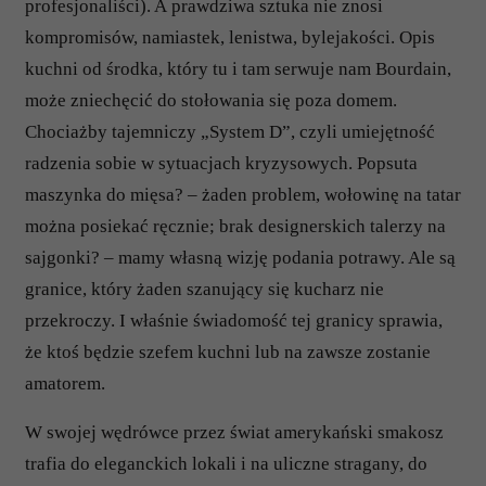
profesjonaliści). A prawdziwa sztuka nie znosi
kompromisów, namiastek, lenistwa, bylejakości. Opis
kuchni od środka, który tu i tam serwuje nam Bourdain,
może zniechęcić do stołowania się poza domem.
Chociażby tajemniczy „System D”, czyli umiejętność
radzenia sobie w sytuacjach kryzysowych. Popsuta
maszynka do mięsa? – żaden problem, wołowinę na tatar
można posiekać ręcznie; brak designerskich talerzy na
sajgonki? – mamy własną wizję podania potrawy. Ale są
granice, który żaden szanujący się kucharz nie
przekroczy. I właśnie świadomość tej granicy sprawia,
że ktoś będzie szefem kuchni lub na zawsze zostanie
amatorem.
W swojej wędrówce przez świat amerykański smakosz
trafia do eleganckich lokali i na uliczne stragany, do