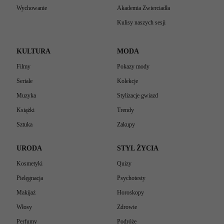
Wychowanie
Akademia Zwierciadła
Kulisy naszych sesji
KULTURA
MODA
Filmy
Pokazy mody
Seriale
Kolekcje
Muzyka
Stylizacje gwiazd
Książki
Trendy
Sztuka
Zakupy
URODA
STYL ŻYCIA
Kosmetyki
Quizy
Pielęgnacja
Psychotesty
Makijaż
Horoskopy
Włosy
Zdrowie
Perfumy
Podróże