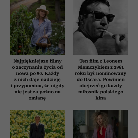
i reklam, aby oferować funkcje społecznościowe i
analizować ruch w naszej witrynie. Informacje o tym, jak
korzystasz z naszej witryny, udostępniamy partnerom
społecznościowym, reklamowym i analitycznym.
Partnerzy mogą połączyć te informacje z innymi danymi
otrzymanymi od Ciebie lub uzyskanymi podczas
korzystania z ich usług.
Najpiękniejsze filmy
Ten film z Leonem
o zaczynaniu życia od
Niemczykiem z 1961
nowa po 50. Każdy
roku był nominowany
z nich daje nadzieję
do Oscara. Powinien
i przypomina, że nigdy
obejrzeć go każdy
nie jest za późno na
miłośnik polskiego
zmianę
kina