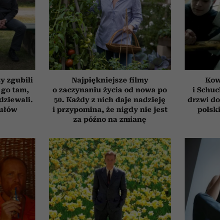
zy zgubili
Najpiękniejsze filmy
Kow
 go tam,
o zaczynaniu życia od nowa po
i Schuc
dziewali.
50. Każdy z nich daje nadzieję
drzwi do
tułów
i przypomina, że nigdy nie jest
polski
za późno na zmianę