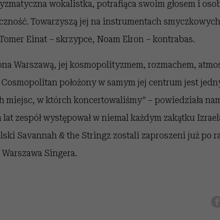
ryzmatyczna wokalistka, potrafiąca swoim głosem i os
czność. Towarzyszą jej na instrumentach smyczkowych
 Tomer Einat – skrzypce, Noam Elron – kontrabas.
na Warszawą, jej kosmopolityzmem, rozmachem, atmos
Cosmopolitan położony w samym jej centrum jest jed
ch miejsc, w którch koncertowaliśmy” – powiedziała na
 lat zespół występował w niemal każdym zakątku Izrael
olski Savannah & the Stringz zostali zaproszeni już po r
l Warszawa Singera.