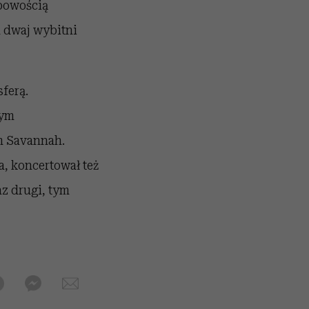
obowością
 dwaj wybitni
ferą.
nym
m Savannah.
a, koncertował też
az drugi, tym