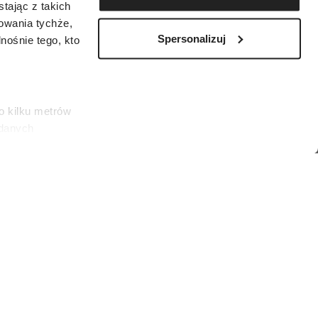
tając z takich
zowania tychże,
Spersonalizuj
ośnie tego, kto
o kilku metrów
 danych
łasne
ać swoją zgodę w
społecznościowe
dostępniamy
nformacje z