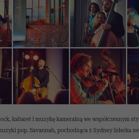
 rock, kabaret i muzykę kameralną we współczesnym sty
uzyki pop. Savannah, pochodząca z Sydney liderka zes