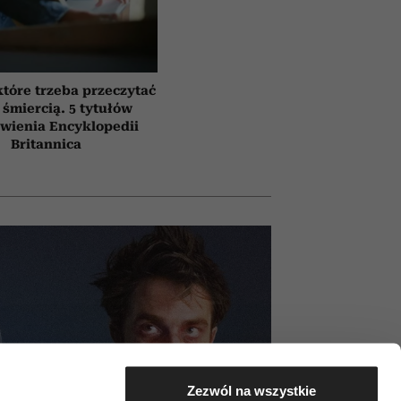
które trzeba przeczytać
 śmiercią. 5 tytułów
awienia Encyklopedii
Britannica
Zezwól na wszystkie