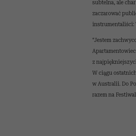
subtelna, ale cha
zaczarować publi
instrumentaliści:
“Jestem zachwyco
Apartamentowiec 
z najpiękniejszy
W ciągu ostatnich
w Australii. Do P
razem na Festiwa