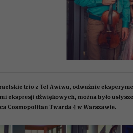
edź
 5,
j
Wiemy, gdzie go kupić
Miller s. 5, odc. 6]
niż się wydaje
sezon jesień–zima 2
zraelskie trio z Tel Awiwu, odważnie eksperyme
 ekspresji dźwiękowych, można było usłyszeć 
a Cosmopolitan Twarda 4 w Warszawie.