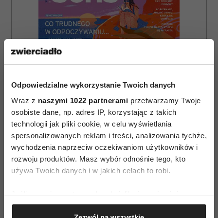
Odpowiedzialne wykorzystanie Twoich danych
Wraz z
naszymi 1022 partnerami
przetwarzamy Twoje
osobiste dane, np. adres IP, korzystając z takich
technologii jak pliki cookie, w celu wyświetlania
spersonalizowanych reklam i treści, analizowania tychże,
wychodzenia naprzeciw oczekiwaniom użytkowników i
ZAMÓW
rozwoju produktów. Masz wybór odnośnie tego, kto
używa Twoich danych i w jakich celach to robi.
WYDANIE DRUKOWANE
Jeśli wyrazisz na to zgodę, chcielibyśmy również:
E-WYDANIE
Gromadzić dane dotyczące Twojej lokalizacji
Zezwól na wszystkie