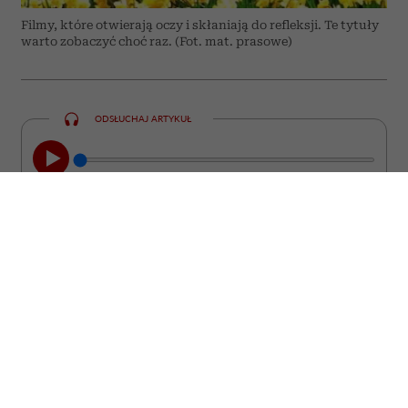
Filmy, które otwierają oczy i skłaniają do refleksji. Te tytuły
warto zobaczyć choć raz. (Fot. mat. prasowe)
ODSŁUCHAJ ARTYKUŁ
00:00
08:44
Nie każdy film kończy się wraz z
napisami końcowymi. Są takie historie,
które zostają z nami na długo. Wracają w
najmniej spodziewanych momentach,