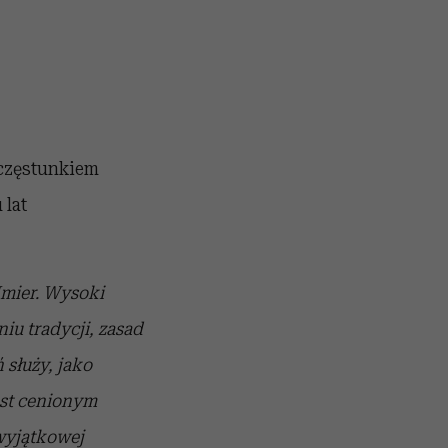
oczęstunkiem
 lat
Imier. Wysoki
iu tradycji, zasad
 służy, jako
est cenionym
wyjątkowej