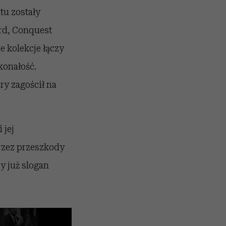
tu zostały
rd, Conquest
e kolekcje łączy
konałość.
ry zagościł na
 jej
rzez przeszkody
y już slogan