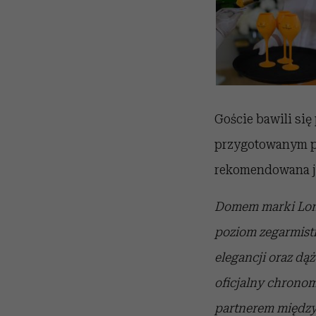
Goście bawili si
przygotowanym prz
rekomendowana j
Domem marki Longi
poziom zegarmistr
elegancji oraz dą
oficjalny chronom
partnerem między