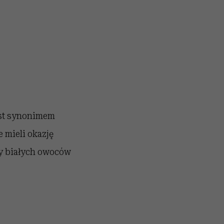
est synonimem
 mieli okazję
ty białych owoców