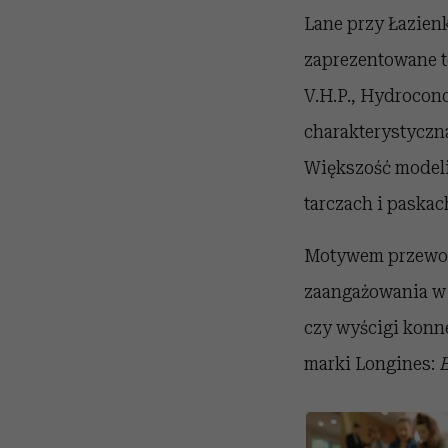
Lane przy Łazien
zaprezentowane t
V.H.P., Hydroconq
charakterystyczna
Większość modeli 
tarczach i paska
Motywem przewodn
zaangażowania w 
czy wyścigi konne
marki Longines:
E