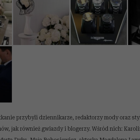
kanie przybyli dziennikarze, redaktorzy mody oraz sty
w, jak również gwiazdy i blogerzy. Wśród nich: Karoli
Marta Dyks, Maja Bohosiewicz, aktorka Magdalena Lam