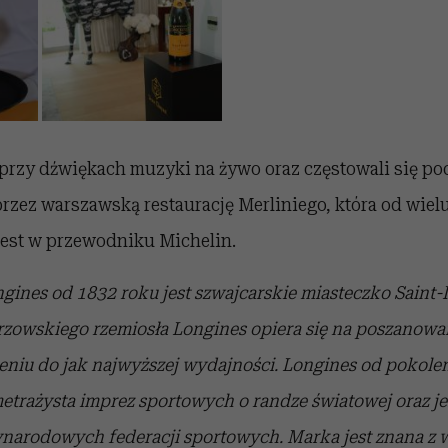
ę przy dźwiękach muzyki na żywo oraz częstowali się p
ez warszawską restaurację Merliniego, która od wielu
est w przewodniku Michelin.
nes od 1832 roku jest szwajcarskie miasteczko Saint-
zowskiego rzemiosła Longines opiera się na poszanowan
żeniu do jak najwyższej wydajności. Longines od pokoleń
etrażysta imprez sportowych o randze światowej oraz j
narodowych federacji sportowych. Marka jest znana z 