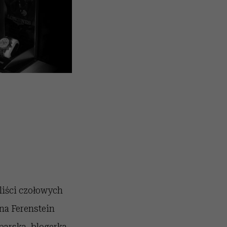
liści czołowych
na Ferenstein
parska, blogerka