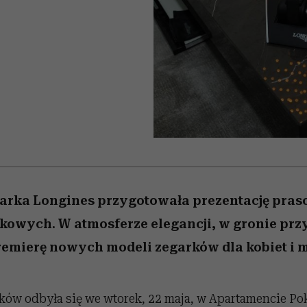
nice
edź
 5,
Wiemy, gdzie go kupić
zaskakujący faworyt
Miller s. 5, odc. 6]
sezon jesień–zima 2
arka Longines przygotowała prezentację pras
owych. W atmosferze elegancji, w gronie przy
emierę nowych modeli zegarków dla kobiet i 
rków odbyła się we wtorek, 22 maja, w Apartamencie P