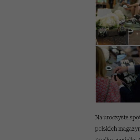
Na uroczyste spot
polskich magazynó
Kraśko, modelka 