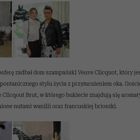
sferę zadbał dom szampański Veuve Clicquot, który j
pontanicznego stylu życia z przymrużeniem oka. Goście
Clicqout Brut, w którego bukiecie znajdują się aroma
ione nutami wanilii oraz francuskiej brioszki.