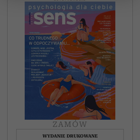
zmienić lub wycofać swoją zgodę w dowolnej chwili.
Wykorzystujemy pliki cookie do spersonalizowania treści
i reklam, aby oferować funkcje społecznościowe i
analizować ruch w naszej witrynie. Informacje o tym, jak
korzystasz z naszej witryny, udostępniamy partnerom
społecznościowym, reklamowym i analitycznym.
Partnerzy mogą połączyć te informacje z innymi danymi
otrzymanymi od Ciebie lub uzyskanymi podczas
korzystania z ich usług.
ZAMÓW
WYDANIE DRUKOWANE