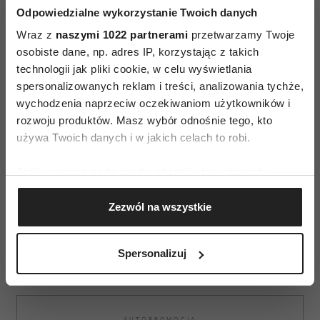
Trzy dni później (27 lutego 2019, Mysia 3, III
Odpowiedzialne wykorzystanie Twoich danych
piętro, godz. 19.00) w ramach finisażu odbędzie
Wraz z
naszymi 1022 partnerami
przetwarzamy Twoje
się spotkanie autorskie z Łukaszem Bąkiem oraz
osobiste dane, np. adres IP, korzystając z takich
technologii jak pliki cookie, w celu wyświetlania
dyskusja z gośćmi specjalnymi o fotografii
spersonalizowanych reklam i treści, analizowania tychże,
i filmie.
wychodzenia naprzeciw oczekiwaniom użytkowników i
rozwoju produktów. Masz wybór odnośnie tego, kto
Wystawa dostępna w dniach 24-27 luty 2019
używa Twoich danych i w jakich celach to robi.
w niedzielę od 12:00, w poniedziałek - środa od
10:00 - 20:00
Jeśli wyrazisz na to zgodę, chcielibyśmy również:
Gromadzić dane dotyczące Twojej lokalizacji
Wstęp wolny
Zezwól na wszystkie
geograficznej z dokładnością nawet do kilku metrów
Identyfikować Twoje urządzenie, aktywnie
analizując charakteryzującego je zbiory danych
Spersonalizuj
(fingerprinting, czyli wirtualny odcisk palca)
Dowiedz się więcej odnośnie tego, jak Twoje osobiste
dane są przetwarzane oraz ustaw własne preferencje w
sekcji szczegółów
. W Deklaracji plików cookie możesz
AUTOPROMOCJA