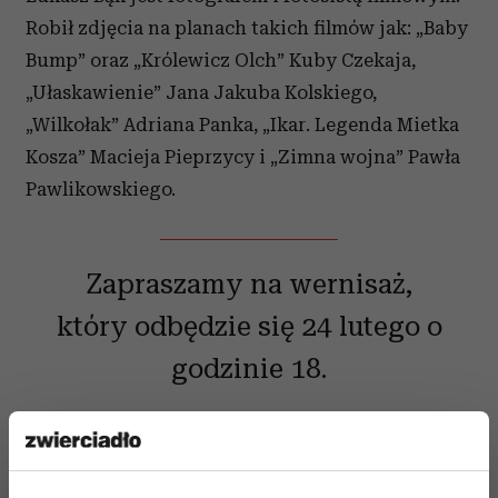
Robił zdjęcia na planach takich filmów jak: „Baby
Bump” oraz „Królewicz Olch” Kuby Czekaja,
„Ułaskawienie” Jana Jakuba Kolskiego,
„Wilkołak” Adriana Panka, „Ikar. Legenda Mietka
Kosza” Macieja Pieprzycy i „Zimna wojna” Pawła
Pawlikowskiego.
Zapraszamy na wernisaż,
który odbędzie się 24 lutego o
godzinie 18.
Kilka godzin przed wręczeniem Oskarów!