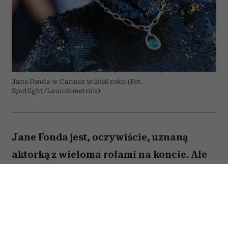
Jane Fonda w Cannes w 2026 roku (Fot.
Spotlight/Launchmetrics)
Jane Fonda jest, oczywiście, uznaną
aktorką z wieloma rolami na koncie. Ale
to też osoba, która – jak być może
pamiętają ci, którzy dbali o swoją
sylwetkę już w latach 90. – stała się
królową fitnessu i domowych treningów