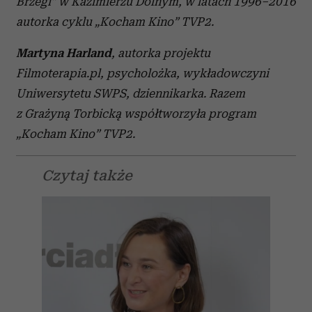
Brzegi” w Kazimierzu Dolnym, w latach 1996–2016
autorka cyklu „Kocham Kino” TVP2.
Martyna Harland
, autorka projektu
Filmoterapia.pl, psycholożka, wykładowczyni
Uniwersytetu SWPS, dziennikarka. Razem
z Grażyną Torbicką współtworzyła program
„Kocham Kino” TVP2.
Czytaj także