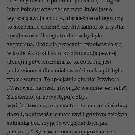
Ja zdecydowanie polubiłabym Kalinę. W ogóle
lubię kobiety otwarte i szczere, które jasno
wyrażają swoje emocje, niezależnie od tego, czy
to może mnie drażnić, czy nie. Kalina to artystka
i osobowość, dlatego trudno, żeby była
zwyczajna, siedziała grzecznie czy chowała się
w kącie. Aktorki i aktorzy potrzebują pewnej
atencji i potwierdzenia, że to, co robią, jest
podziwiane. Kalina miała w sobie seksapil, była
typem wampa. To specjalnie dla niej Przybora
i Wasowski napisali utwór „Bo we mnie jest seks”.
Zarzucano jej, że występuje zbyt
wydekoltowana, a ona na to: „Ja muszę mieć duży
dekolt, ponieważ nie mam szyi i gdybym założyła
sukienkę pod szyję, to wyglądałabym jak
pieczarka”. Była świadoma swojego ciała i ze