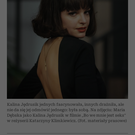
Kalina Jędrusik jednych fascynowała, innych drażniła, ale
nie da się jej odmówić jednego: była sobą. Na zdjęciu: Maria
Dębska jako Kalina Jędrusik w filmie „Bo we mnie jest seks”
w reżyserii Katarzyny Klimkiewicz. (Fot. materiały prasowe)