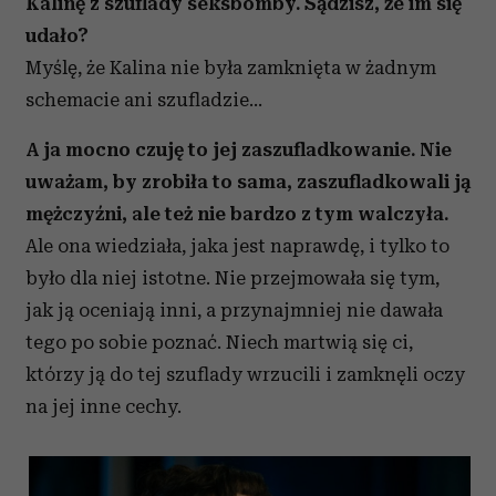
Kalinę z szuflady seksbomby. Sądzisz, że im się
Partnerzy mogą połączyć te informacje z innymi danymi
udało?
otrzymanymi od Ciebie lub uzyskanymi podczas
Myślę, że Kalina nie była zamknięta w żadnym
korzystania z ich usług.
schemacie ani szufladzie…
A ja mocno czuję to jej zaszufladkowanie. Nie
uważam, by zrobiła to sama, zaszufladkowali ją
mężczyźni, ale też nie bardzo z tym walczyła.
Ale ona wiedziała, jaka jest naprawdę, i tylko to
było dla niej istotne. Nie przejmowała się tym,
jak ją oceniają inni, a przynajmniej nie dawała
tego po sobie poznać. Niech martwią się ci,
którzy ją do tej szuflady wrzucili i zamknęli oczy
na jej inne cechy.