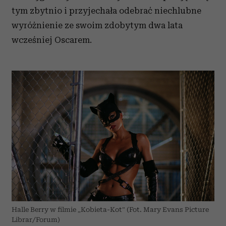
Partnerzy mogą połączyć te informacje z innymi danymi
tym zbytnio i przyjechała odebrać niechlubne
otrzymanymi od Ciebie lub uzyskanymi podczas
wyróżnienie ze swoim zdobytym dwa lata
korzystania z ich usług.
wcześniej Oscarem.
Halle Berry w filmie „Kobieta-Kot” (Fot. Mary Evans Picture
Librar/Forum)