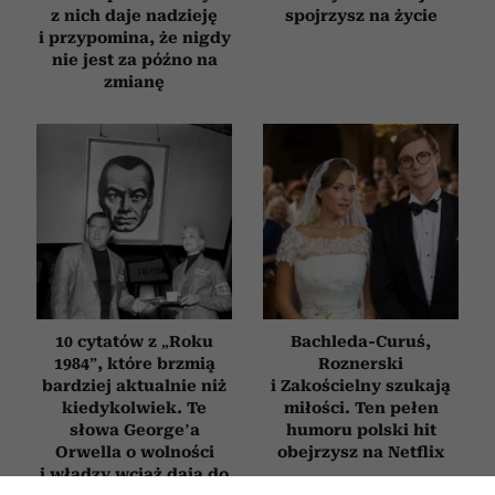
z nich daje nadzieję
spojrzysz na życie
i przypomina, że nigdy
nie jest za późno na
zmianę
10 cytatów z „Roku
Bachleda-Curuś,
1984”, które brzmią
Roznerski
bardziej aktualnie niż
i Zakościelny szukają
kiedykolwiek. Te
miłości. Ten pełen
słowa George’a
humoru polski hit
Orwella o wolności
obejrzysz na Netflix
i władzy wciąż dają do