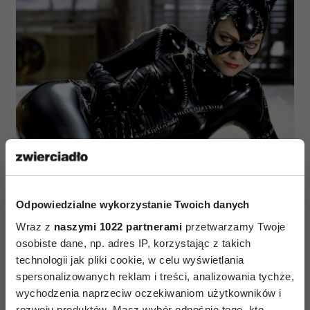
Michelle Pfeiffer w filmie „Powrót Batmana” (Fot. Bridgeman
Images RDA/Forum)
Odpowiedzialne wykorzystanie Twoich danych
Halle Berry – „Kobieta-Kot” (2004)
Wraz z
naszymi 1022 partnerami
przetwarzamy Twoje
osobiste dane, np. adres IP, korzystając z takich
Pomysł na niezależny film o Kobiecie-Kocie
technologii jak pliki cookie, w celu wyświetlania
powstał tuż po premierze „Powrotu Batmana”.
spersonalizowanych reklam i treści, analizowania tychże,
Miał być to spin-off obrazu z 1992 roku
wychodzenia naprzeciw oczekiwaniom użytkowników i
rozwoju produktów. Masz wybór odnośnie tego, kto