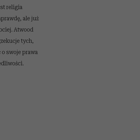
t religia
aprawdę, ale już
bciej. Atwood
zekucje tych,
ć o swoje prawa
edliwości.