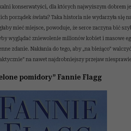
kalni konserwatyści, dla których najwyższym dobrem jes
nich porządek świata? Taka historia nie wydarzyła się n
łaby mieć miejsce, powoduje, że serce zaczyna bić szy
łyby wyglądać zniewolenie milionów kobiet i masowe eg
nne zdanie. Nakłania do tego, aby „na bieżąco” walczy
laktycznie” na nawet najdrobniejszy przejaw niesprawi
elone pomidory” Fannie Flagg