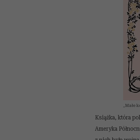
„Małe k
Książka, która pok
Ameryka Północna
z nich była wojna