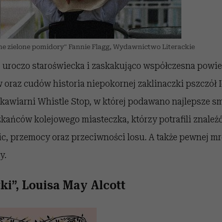
e zielone pomidory” Fannie Flagg, Wydawnictwo Literackie
uroczo staroświecka i zaskakująco współczesna powieś
 oraz cudów historia niepokornej zaklinaczki pszczół I
, kawiarni Whistle Stop, w której podawano najlepsze s
kańców kolejowego miasteczka, którzy potrafili znaleź
c, przemocy oraz przeciwności losu. A także pewnej mr
y.
ki”, Louisa May Alcott