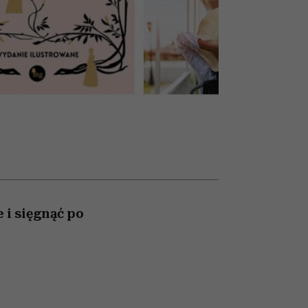
nił
relację z pieniędzmi
ane
zonu
 i sięgnąć po