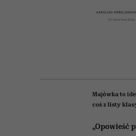
kawę z Kasią Miller”, s.
girls”
odc. 7]
KAROLINA MORELOWSKA
29 KWIETNIA 2024
Majówka to ide
coś z listy kla
„Opowieść p