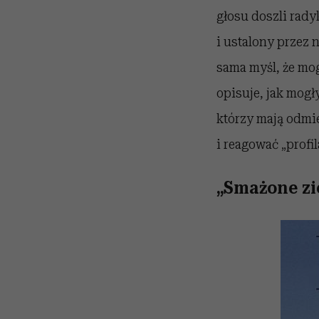
głosu doszli rady
i ustalony przez 
sama myśl, że mog
opisuje, jak mog
którzy mają odmie
i reagować „profi
„Smażone zi