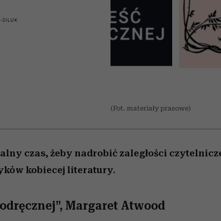
 5,
kwestie, o których wciąż
skutki dla związku i dla
Miller s. 5, odc. 6]
Raport Lyst ujaw
boimy się mówić
partnerki
najbardziej pożąd
-SILUK
ubrania i marki se
(Fot. materiały prasowe)
alny czas, żeby nadrobić zaległości czytelnicze
syków kobiecej literatury.
odręcznej”, Margaret Atwood