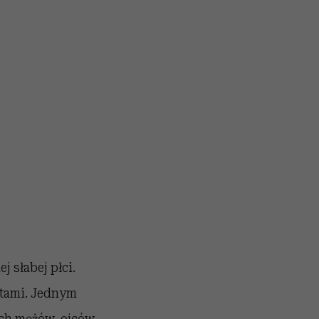
j słabej płci.
ktami. Jednym
ich mężów, ojców