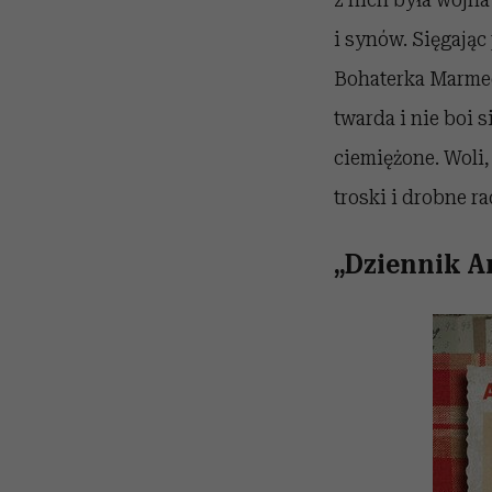
i synów. Sięgając
Bohaterka Marmee
twarda i nie boi 
ciemiężone. Woli,
troski i drobne r
„Dziennik A