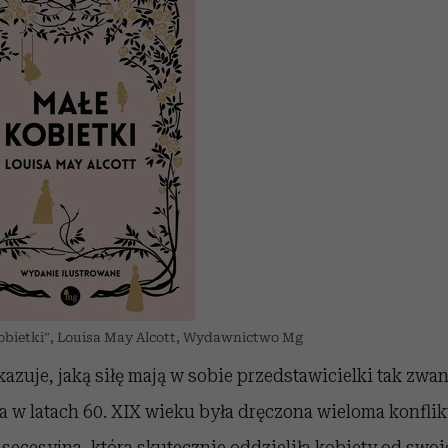
obietki”, Louisa May Alcott, Wydawnictwo Mg
azuje, jaką siłę mają w sobie przedstawicielki tak zwane
 w latach 60. XIX wieku była dręczona wieloma konfli
 secesyjna, która skutecznie oddzieliła kobiety od swo