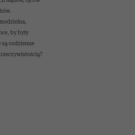
chów.
modzielna,
hce, by były
e są codzienne
ą rzeczywistością?