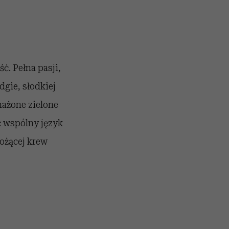
ć. Pełna pasji,
dgie, słodkiej
mażone zielone
ć wspólny język
ożącej krew