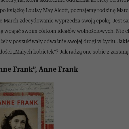
 po książkę Louisy May Alcott, poznajemy rodzinę Mar
 March zdecydowanie wyprzedza swoją epokę. Jest sa
się wpajać swoim córkom ideałów wolnościowych. Nie c
 żeby poszukiwały odważnie swojej drogi w życiu. Jaki
adości „Małych kobietek”? Jak radzą one sobie z zastan
nne Frank”, Anne Frank