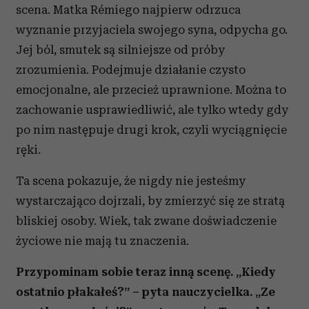
Partnerzy mogą połączyć te informacje z innymi danymi
scena. Matka Rémiego najpierw odrzuca
otrzymanymi od Ciebie lub uzyskanymi podczas
wyznanie przyjaciela swojego syna, odpycha go.
korzystania z ich usług.
Jej ból, smutek są silniejsze od próby
zrozumienia. Podejmuje działanie czysto
emocjonalne, ale przecież uprawnione. Można to
zachowanie usprawiedliwić, ale tylko wtedy gdy
po nim następuje drugi krok, czyli wyciągnięcie
ręki.
Ta scena pokazuje, że nigdy nie jesteśmy
wystarczająco dojrzali, by zmierzyć się ze stratą
bliskiej osoby. Wiek, tak zwane doświadczenie
życiowe nie mają tu znaczenia.
Przypominam sobie teraz inną scenę. „Kiedy
ostatnio płakałeś?” – pyta nauczycielka. „Ze