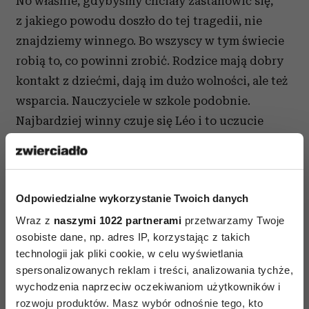
No właśnie, gdybyśmy chciały zastanowić się,
z jakiego powodu doszło do tej tragedii, nie
znajdziemy winnego. Bo wszyscy w tym świecie
robią to, co powinni zrobić. Rodzice mają dobry
kontakt z dziećmi, dają im dużo wolności, ale też
wsparcia. Nauczyciele w szkole podobnie.
Najbardziej winny czuje się Léo i to uczucie
musi przepracować sam, pomimo całego
wsparcia, które otrzymuje. Uważam, że proces
jego dochodzenia do tego momentu jest
Odpowiedzialne wykorzystanie Twoich danych
mistrzowsko pokazany.
Wraz z
naszymi 1022 partnerami
przetwarzamy Twoje
osobiste dane, np. adres IP, korzystając z takich
Czytaj także
technologii jak pliki cookie, w celu wyświetlania
spersonalizowanych reklam i treści, analizowania tychże,
wychodzenia naprzeciw oczekiwaniom użytkowników i
rozwoju produktów. Masz wybór odnośnie tego, kto