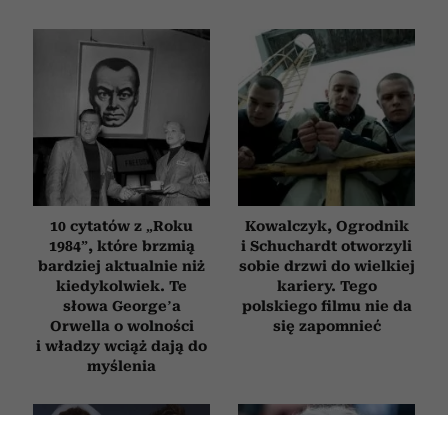
10 cytatów z „Roku
Kowalczyk, Ogrodnik
1984”, które brzmią
i Schuchardt otworzyli
bardziej aktualnie niż
sobie drzwi do wielkiej
kiedykolwiek. Te
kariery. Tego
słowa George’a
polskiego filmu nie da
Orwella o wolności
się zapomnieć
i władzy wciąż dają do
myślenia