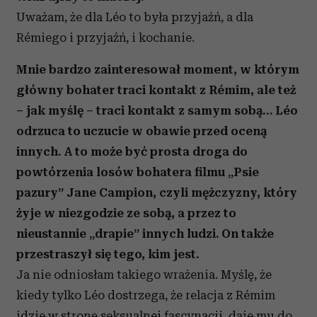
Uważam, że dla Léo to była przyjaźń, a dla
Rémiego i przyjaźń, i kochanie.
Mnie bardzo zainteresował moment, w którym
główny bohater traci kontakt z Rémim, ale też
– jak myślę – traci kontakt z samym sobą… Léo
odrzuca to uczucie w obawie przed oceną
innych. A to może być prosta droga do
powtórzenia losów bohatera filmu „Psie
pazury” Jane Campion, czyli mężczyzny, który
żyje w niezgodzie ze sobą, a przez to
nieustannie „drapie” innych ludzi. On także
przestraszył się tego, kim jest.
Ja nie odniosłam takiego wrażenia. Myślę, że
kiedy tylko Léo dostrzega, że relacja z Rémim
idzie w stronę seksualnej fascynacji, daje mu do