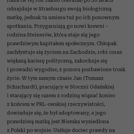
Hans (w tej roli Jakub Gierszał) po 30 latach
odnajduje w Strasburgu swoją biologiczną
matkę, jednak ta umiera tuż po ich ponownym
spotkaniu. Przygarniają go nowi krewni –
rodzina Steinerów, która staje się jego
prawdziwym kapitałem społecznym. Chłopak
zachłystuje się życiem na Zachodzie, robi coraz
większą karierę polityczną, zakochuje się
i prowadzi wygodne, z pozoru pozbawione trosk
życie. W tym samym czasie Jan (Tomasz
Schuchardt), pracujący w Stoczni Gdańskiej
i starający się razem z rodziną wiązać koniec
z końcem w PRL-owskiej rzeczywistości,
dowiaduje się, że był adoptowany, a jego
prawdziwą matką jest Niemka wysiedlona
z Polski po wojnie.
Usi
ł
uje dociec
prawdy na