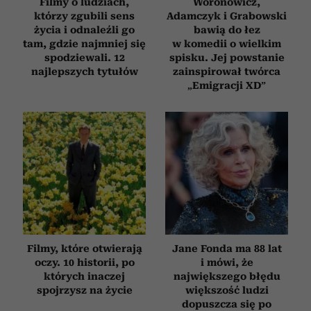
Filmy o ludziach,
Woronowicz,
którzy zgubili sens
Adamczyk i Grabowski
życia i odnaleźli go
bawią do łez
tam, gdzie najmniej się
w komedii o wielkim
spodziewali. 12
spisku. Jej powstanie
najlepszych tytułów
zainspirował twórca
„Emigracji XD”
Filmy, które otwierają
Jane Fonda ma 88 lat
oczy. 10 historii, po
i mówi, że
których inaczej
największego błędu
spojrzysz na życie
większość ludzi
dopuszcza się po