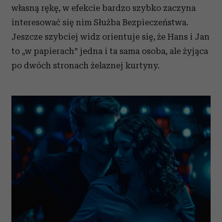
w
ł
asn
ą
r
ę
k
ę
, w efekcie bardzo szybko zaczyna
interesowa
ć
si
ę
nim S
ł
u
ż
ba Bezpiecze
ń
stwa.
Jeszcze szybciej widz orientuje si
ę
,
ż
e Hans i Jan
to „w papierach” jedna i ta sama osoba, ale
ż
yj
ą
ca
po dw
ó
ch stronach
ż
elaznej kurtyny.