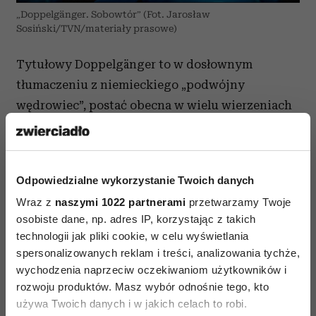
„Doppelgänger. Sobowtór” (Fot. Jarosław
Sosiński/TVN/materiały prasowe)
Tytułowy Doppelgänger to w dosłownym
tłumaczeniu z niemieckiego „podwójny
wędrowiec”, postać obecna w wielu wierzeniach
i mitologiach. Oznaczała ciemną jaźń, która
towarzyszy każdej osobie, złego ducha bliźniaka.
Holoubek twórczo rozwija tę metaforę, nie
Odpowiedzialne wykorzystanie Twoich danych
czyniąc jednak z Hansa postaci antypatycznej.
Wraz z
naszymi 1022 partnerami
przetwarzamy Twoje
Ukazuje jego dylematy skrywane pod
osobiste dane, np. adres IP, korzystając z takich
zewnętrznym opanowaniem i poważną miną. Ale
technologii jak pliki cookie, w celu wyświetlania
też jego rozchwianie emocjonalne, niedojrzałość
spersonalizowanych reklam i treści, analizowania tychże,
i pogubienie. Co znamienne, równie wielkie
wychodzenia naprzeciw oczekiwaniom użytkowników i
rozwoju produktów. Masz wybór odnośnie tego, kto
rozchwianie i pogubienie odczuwa Jan –
używa Twoich danych i w jakich celach to robi.
w miarę rozwoju akcji obaj bohaterowie osuwają