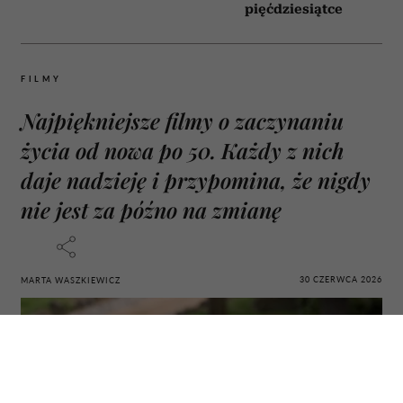
pięćdziesiątce
FILMY
Najpiękniejsze filmy o zaczynaniu
życia od nowa po 50. Każdy z nich
daje nadzieję i przypomina, że nigdy
nie jest za późno na zmianę
30 CZERWCA 2026
MARTA WASZKIEWICZ