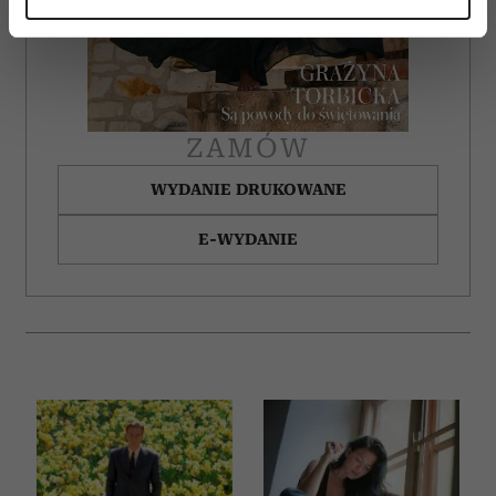
Dowiedz się więcej odnośnie tego, jak Twoje osobiste
dane są przetwarzane oraz ustaw własne preferencje w
sekcji szczegółów
. W Deklaracji plików cookie możesz
zmienić lub wycofać swoją zgodę w dowolnej chwili.
ZAMÓW
Wykorzystujemy pliki cookie do spersonalizowania treści
i reklam, aby oferować funkcje społecznościowe i
WYDANIE DRUKOWANE
analizować ruch w naszej witrynie. Informacje o tym, jak
E-WYDANIE
korzystasz z naszej witryny, udostępniamy partnerom
społecznościowym, reklamowym i analitycznym.
Partnerzy mogą połączyć te informacje z innymi danymi
otrzymanymi od Ciebie lub uzyskanymi podczas
korzystania z ich usług.