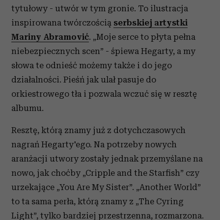
tytułowy - utwór w tym gronie. To ilustracja
inspirowana twórczością
serbskiej artystki
Mariny Abramović
. „Moje serce to płyta pełna
niebezpiecznych scen” - śpiewa Hegarty, a my
słowa te odnieść możemy także i do jego
działalności. Pieśń jak ulał pasuje do
orkiestrowego tła i pozwala wczuć się w resztę
albumu.
Resztę, którą znamy już z dotychczasowych
nagrań Hegarty'ego. Na potrzeby nowych
aranżacji utwory zostały jednak przemyślane na
nowo, jak choćby „Cripple and the Starfish” czy
urzekające „You Are My Sister”. „Another World”
to ta sama perła, którą znamy z „The Cyring
Light”, tylko bardziej przestrzenna, rozmarzona.