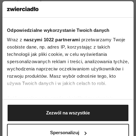
Sonic Records
Odpowiedzialne wykorzystanie Twoich danych
Wraz z
naszymi 1022 partnerami
przetwarzamy Twoje
osobiste dane, np. adres IP, korzystając z takich
technologii jak pliki cookie, w celu wyświetlania
AUTOPROMOCJA
spersonalizowanych reklam i treści, analizowania tychże,
wychodzenia naprzeciw oczekiwaniom użytkowników i
rozwoju produktów. Masz wybór odnośnie tego, kto
używa Twoich danych i w jakich celach to robi.
Jeśli wyrazisz na to zgodę, chcielibyśmy również:
Gromadzić dane dotyczące Twojej lokalizacji
Zezwól na wszystkie
geograficznej z dokładnością nawet do kilku metrów
Identyfikować Twoje urządzenie, aktywnie
analizując charakteryzującego je zbiory danych
Spersonalizuj
(fingerprinting, czyli wirtualny odcisk palca)