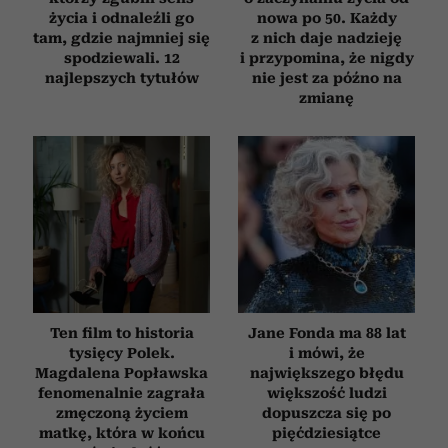
życia i odnaleźli go
nowa po 50. Każdy
tam, gdzie najmniej się
z nich daje nadzieję
spodziewali. 12
i przypomina, że nigdy
najlepszych tytułów
nie jest za późno na
zmianę
Ten film to historia
Jane Fonda ma 88 lat
tysięcy Polek.
i mówi, że
Magdalena Popławska
największego błędu
fenomenalnie zagrała
większość ludzi
zmęczoną życiem
dopuszcza się po
matkę, która w końcu
pięćdziesiątce