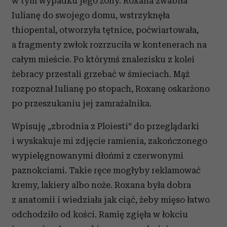
w tym wypadku jego żony. Roxana zwabiła
Iulianę do swojego domu, wstrzyknęła
thiopental, otworzyła tętnice, poćwiartowała,
a fragmenty zwłok rozrzuciła w kontenerach na
całym mieście. Po którymś znalezisku z kolei
żebracy przestali grzebać w śmieciach. Mąż
rozpoznał Iulianę po stopach, Roxanę oskarżono
po przeszukaniu jej zamrażalnika.
Wpisuję „zbrodnia z Ploiesti” do przeglądarki
i wyskakuje mi zdjęcie ramienia, zakończonego
wypielęgnowanymi dłońmi z czerwonymi
paznokciami. Takie ręce mogłyby reklamować
kremy, lakiery albo noże. Roxana była dobra
z anatomii i wiedziała jak ciąć, żeby mięso łatwo
odchodziło od kości. Ramię zgięła w łokciu