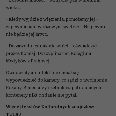
- Zbrodnia miłości – wzdycha pan w średnim
Partnerzy mogą połączyć te informacje z innymi danymi
wieku.
otrzymanymi od Ciebie lub uzyskanymi podczas
korzystania z ich usług.
- Kiedy wyjdzie z więzienia, pomożemy jej –
zapewnia pani w różowym swetrze. - Na pewno
nie będzie jej łatwo.
- Do zawodu jednak nie wróci – oświadczył
prezes Komisji Dyscyplinarnej Kolegium
Medyków z Prahovej.
Owdowiały architekt nie chciał się
wypowiedzieć do kamery, co sądzi o uwolnieniu
Roxany. Śmieciarzy i żebraków patrolujących
kontenery nikt o zdanie nie pytał.
Więcej tekstów Kulturalnych znajdziesz
TUTAJ