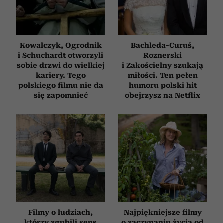
Kowalczyk, Ogrodnik
Bachleda-Curuś,
i Schuchardt otworzyli
Roznerski
sobie drzwi do wielkiej
i Zakościelny szukają
kariery. Tego
miłości. Ten pełen
polskiego filmu nie da
humoru polski hit
się zapomnieć
obejrzysz na Netflix
Filmy o ludziach,
Najpiękniejsze filmy
którzy zgubili sens
o zaczynaniu życia od