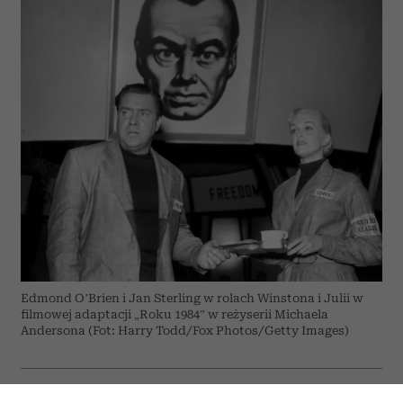
Edmond O’Brien i Jan Sterling w rolach Winstona i Julii w
filmowej adaptacji „Roku 1984” w reżyserii Michaela
Andersona (Fot: Harry Todd/Fox Photos/Getty Images)