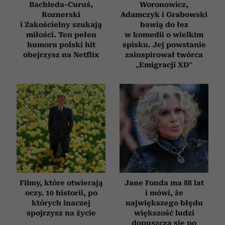
Bachleda-Curuś,
Woronowicz,
Roznerski
Adamczyk i Grabowski
i Zakościelny szukają
bawią do łez
miłości. Ten pełen
w komedii o wielkim
humoru polski hit
spisku. Jej powstanie
obejrzysz na Netflix
zainspirował twórca
„Emigracji XD”
Filmy, które otwierają
Jane Fonda ma 88 lat
oczy. 10 historii, po
i mówi, że
których inaczej
największego błędu
spojrzysz na życie
większość ludzi
dopuszcza się po