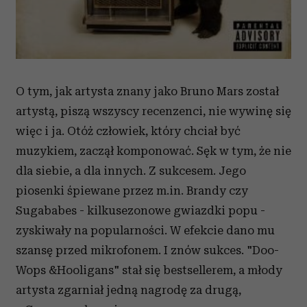
O tym, jak artysta znany jako Bruno Mars został
artystą, piszą wszyscy recenzenci, nie wywinę się
więc i ja. Otóż człowiek, który chciał być
muzykiem, zaczął komponować. Sęk w tym, że nie
dla siebie, a dla innych. Z sukcesem. Jego
piosenki śpiewane przez m.in. Brandy czy
Sugababes - kilkusezonowe gwiazdki popu -
zyskiwały na popularności. W efekcie dano mu
szansę przed mikrofonem. I znów sukces. "Doo-
Wops &Hooligans" stał się bestsellerem, a młody
artysta zgarniał jedną nagrodę za drugą,