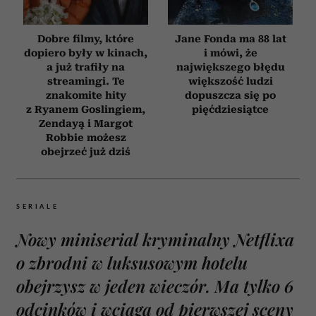
Dobre filmy, które
Jane Fonda ma 88 lat
dopiero były w kinach,
i mówi, że
a już trafiły na
największego błędu
streamingi. Te
większość ludzi
znakomite hity
dopuszcza się po
z Ryanem Goslingiem,
pięćdziesiątce
Zendayą i Margot
Robbie możesz
obejrzeć już dziś
SERIALE
Nowy miniserial kryminalny Netflixa
o zbrodni w luksusowym hotelu
obejrzysz w jeden wieczór. Ma tylko 6
odcinków i wciąga od pierwszej sceny