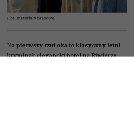
(Fot. materiały prasowe)
Na pierwszy rzut oka to klasyczny letni
kryminał: elegancki hotel na Riwierze
Francuskiej, martwy prokurator i lista
podejrzanych, która z każdą minutą tylko
się wydłuża. Ale już po kilku scenach
widać, że miniserial „Lato 1936” gra w
zupełnie inną grę niż typowe „kto zabił?”.
Akcja przenosi nas do Francji roku 1936 –