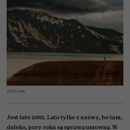
123rf.com
Jest lato 2002. Lato tylko z nazwy, bo tam,
daleko, pory roku są sprawą umowną. W