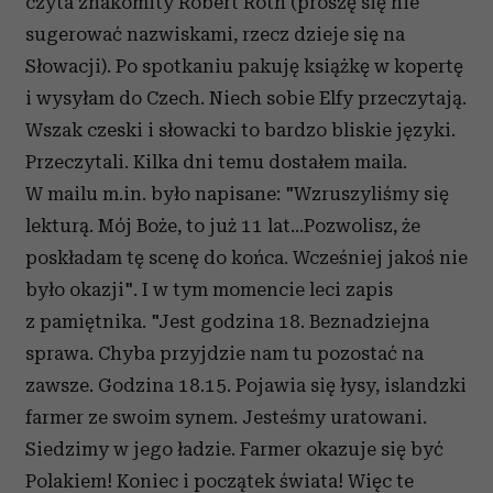
czyta znakomity Robert Roth (proszę się nie
i reklam, aby oferować funkcje społecznościowe i
sugerować nazwiskami, rzecz dzieje się na
analizować ruch w naszej witrynie. Informacje o tym, jak
Słowacji). Po spotkaniu pakuję książkę w kopertę
korzystasz z naszej witryny, udostępniamy partnerom
i wysyłam do Czech. Niech sobie Elfy przeczytają.
społecznościowym, reklamowym i analitycznym.
Wszak czeski i słowacki to bardzo bliskie języki.
Partnerzy mogą połączyć te informacje z innymi danymi
otrzymanymi od Ciebie lub uzyskanymi podczas
Przeczytali. Kilka dni temu dostałem maila.
korzystania z ich usług.
W mailu m.in. było napisane: "Wzruszyliśmy się
lekturą. Mój Boże, to już 11 lat...Pozwolisz, że
poskładam tę scenę do końca. Wcześniej jakoś nie
było okazji". I w tym momencie leci zapis
z pamiętnika. "Jest godzina 18. Beznadziejna
sprawa. Chyba przyjdzie nam tu pozostać na
zawsze. Godzina 18.15. Pojawia się łysy, islandzki
farmer ze swoim synem. Jesteśmy uratowani.
Siedzimy w jego ładzie. Farmer okazuje się być
Polakiem! Koniec i początek świata! Więc te