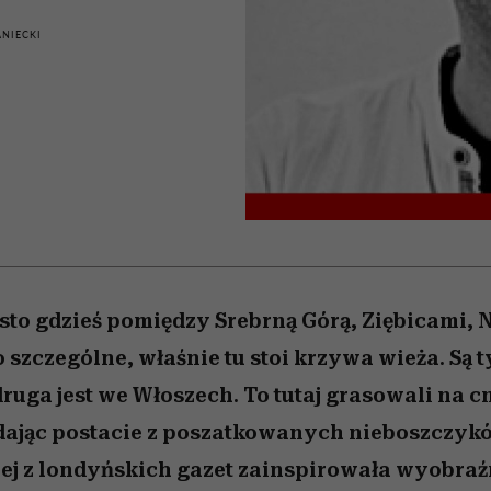
 5,
emocje sięgają zenitu
Raport Lyst ujawnił
Miller s. 5, odc. 6]
skuteczne
bez gierek i domy
sposoby
najbardziej pożądane
NIECKI
ubrania i marki sezonu
asto gdzieś pomiędzy Srebrną Górą, Ziębicami, 
 szczególne, właśnie tu stoi krzywa wieża. Są t
druga jest we Włoszech. To tutaj grasowali na 
dając postacie z poszatkowanych nieboszczykó
ej z londyńskich gazet zainspirowała wyobraźn