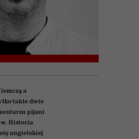
słów
pamięć
Niemczą a
ylko takie dwie
cmentarzu pijani
w. Historia
ię angielskiej