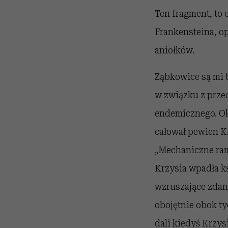
Ten fragment, to
Frankensteina, op
aniołków.
Ząbkowice są mi b
w związku z prze
endemicznego. Ok
całował pewien K
„Mechaniczne rami
Krzysia wpadła ks
wzruszające zdani
obojętnie obok ty
dali kiedyś Krzys