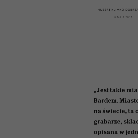
kawę z Kasią Miller”, s.
relację z pieniędzmi
odc. 7]
HUBERT KLIMKO-DOBRZA
8 MAJA 2013
„Jest takie mi
Bardem. Miasto
na świecie, ta 
grabarze, skła
opisana w jedn