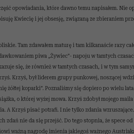
 część opowiadania, które dawno temu napisałem. Nie o
isuję Kwiecię i jej obsesję, związaną ze zbieraniem pr
liskie. Tam zdawałem maturę i tam kilkanaście razy ca
dawkowaniem piwa „Żywiec”- napoju w tamtych czasac
azuje się, że również w tamtych czasach, i w tym samy
rzyś. Krzyś, był liderem grupy punkowej, noszącej wd
ę żółtej koparki”. Poznaliśmy się dopiero po wielu lata
iążka, o której wyżej mowa. Krzyś zdobył mojego maila 
a. A Krzyś pisać potrafi. I nie tylko zdania wzruszające
ch zdań nie da się przejść. Do tego stopnia, że spece 
iowi ważną nagrodę imienia jakiegoś ważnego Austriak