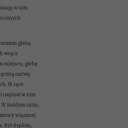
pisuję w nim
zeróżnych
łowałem glebę
h wręcz
m miejscu, glebę
zięczną nazwę
ch. W ręce
i napisał w nim
. W każdym razie,
od mowy wiązanej
a. Był dyplom,