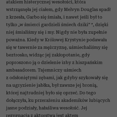
atakiem histerycznej wesołości, która
Partnerzy mogą połączyć te informacje z innymi danymi
wstrząsnęła jej ciałem, gdy Melvyn Douglas spadł
otrzymanymi od Ciebie lub uzyskanymi podczas
z krzesła, Garbo się śmiała, i nawet jeśli był to
korzystania z ich usług.
tylko „w śmierci gardzieli śmiech dziki” *, dzięki
niej śmialiśmy się i my. Nigdy nie była zupełnie
poważna. Kiedy w Królowej Krystynie podawała
się w tawernie za mężczyznę, uśmiechaliśmy się
beztrosko, widząc jej zakłopotanie, gdy
poproszono ją o dzielenie izby z hiszpańskim
ambasadorem. Tajemniczy uśmiech
z odsłoniętymi zębami, jak gdyby szykowały się
na ugryzienie jabłka, był zawsze jej bronią,
której najtrudniej było się oprzeć. Do tego
dołączyła, ku przerażeniu akademików lubiących
jasne podziały, hałaśliwa wesołość. Jej
rezygnacja z aktorstwa jest aktem