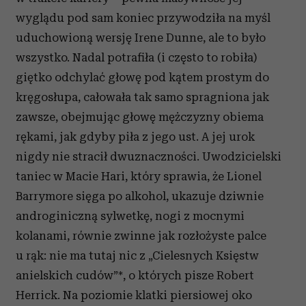
wyglądu pod sam koniec przywodziła na myśl
uduchowioną wersję Irene Dunne, ale to było
wszystko. Nadal potrafiła (i często to robiła)
giętko odchylać głowę pod kątem prostym do
kręgosłupa, całowała tak samo spragniona jak
zawsze, obejmując głowę mężczyzny obiema
rękami, jak gdyby piła z jego ust. A jej urok
nigdy nie stracił dwuznaczności. Uwodzicielski
taniec w Macie Hari, który sprawia, że Lionel
Barrymore sięga po alkohol, ukazuje dziwnie
androginiczną sylwetkę, nogi z mocnymi
kolanami, równie zwinne jak rozłożyste palce
u rąk: nie ma tutaj nic z „Cielesnych Księstw
anielskich cudów”*, o których pisze Robert
Herrick. Na poziomie klatki piersiowej oko