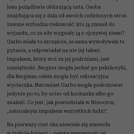
losu pożądliwie oblizującą usta. Osoba
znajdująca się z dala od swoich rodzinnych stron
zawsze wzbudza ciekawość: kto ją zmusił do
wyjazdu, co za siły wygnały ją z ojczystej ziemi?
Garbo miała to szczęście, że sama wywoływała te
pytania, a odpowiadał na nie jej talent.
Impulsem, który stoi za jej podróżami, jest
namiętność. Bergner mogła jechać po pekińczyki,
dla Bergman celem mogła być rekreacyjna
wycieczka. Natomiast Garbo mogła podróżować
jedynie po to, by uciec od kochanka albo go
znaleźć. Co jest, jak powiedziała w Ninoczce,
„naturalnym impulsem wszystkich ludzi”.
Na pierwszy rzut oka niewiele się zmieniła
w trakcie kariery – pewna masywność jej