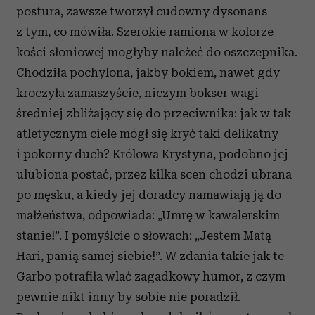
postura, zawsze tworzył cudowny dysonans
z tym, co mówiła. Szerokie ramiona w kolorze
kości słoniowej mogłyby należeć do oszczepnika.
Chodziła pochylona, jakby bokiem, nawet gdy
kroczyła zamaszyście, niczym bokser wagi
średniej zbliżający się do przeciwnika: jak w tak
atletycznym ciele mógł się kryć taki delikatny
i pokorny duch? Królowa Krystyna, podobno jej
ulubiona postać, przez kilka scen chodzi ubrana
po męsku, a kiedy jej doradcy namawiają ją do
małżeństwa, odpowiada: „Umrę w kawalerskim
stanie!”. I pomyślcie o słowach: „Jestem Matą
Hari, panią samej siebie!”. W zdania takie jak te
Garbo potrafiła wlać zagadkowy humor, z czym
pewnie nikt inny by sobie nie poradził.