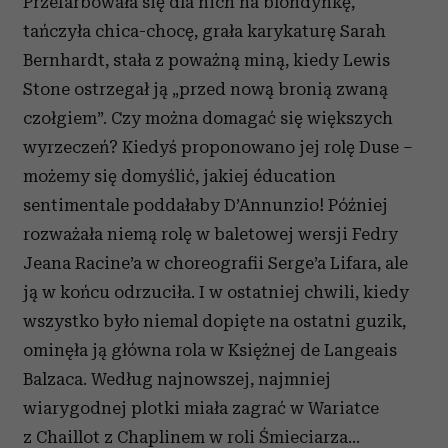
Przefarbowała się dla nich na blondynkę,
tańczyła chica-chocę, grała karykaturę Sarah
Bernhardt, stała z poważną miną, kiedy Lewis
Stone ostrzegał ją „przed nową bronią zwaną
czołgiem”. Czy można domagać się większych
wyrzeczeń? Kiedyś proponowano jej rolę Duse –
możemy się domyślić, jakiej éducation
sentimentale poddałaby D’Annunzio! Później
rozważała niemą rolę w baletowej wersji Fedry
Jeana Racine’a w choreografii Serge’a Lifara, ale
ją w końcu odrzuciła. I w ostatniej chwili, kiedy
wszystko było niemal dopięte na ostatni guzik,
ominęła ją główna rola w Księżnej de Langeais
Balzaca. Według najnowszej, najmniej
wiarygodnej plotki miała zagrać w Wariatce
z Chaillot z Chaplinem w roli Śmieciarza…