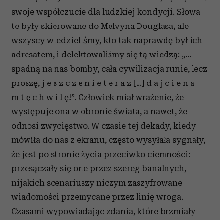
swoje współczucie dla ludzkiej kondycji. Słowa
te były skierowane do Melvyna Douglasa, ale
wszyscy wiedzieliśmy, kto tak naprawdę był ich
adresatem, i delektowaliśmy się tą wiedzą: „…
spadną na nas bomby, cała cywilizacja runie, lecz
proszę, j e s z c z e n i e t e r a z […] d a j c i e n a
m t ę c h w i l ę!”. Człowiek miał wrażenie, że
występuje ona w obronie świata, a nawet, że
odnosi zwycięstwo. W czasie tej dekady, kiedy
mówiła do nas z ekranu, często wysyłała sygnały,
że jest po stronie życia przeciwko ciemności:
przesączały się one przez szereg banalnych,
nijakich scenariuszy niczym zaszyfrowane
wiadomości przemycane przez linię wroga.
Czasami wypowiadając zdania, które brzmiały