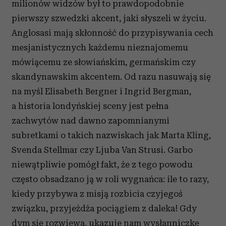
milionów widzów był to prawdopodobnie
pierwszy szwedzki akcent, jaki słyszeli w życiu.
Anglosasi mają skłonność do przypisywania cech
mesjanistycznych każdemu nieznajomemu
mówiącemu ze słowiańskim, germańskim czy
skandynawskim akcentem. Od razu nasuwają się
na myśl Elisabeth Bergner i Ingrid Bergman,
a historia londyńskiej sceny jest pełna
zachwytów nad dawno zapomnianymi
subretkami o takich nazwiskach jak Marta Kling,
Svenda Stellmar czy Ljuba Van Strusi. Garbo
niewątpliwie pomógł fakt, że z tego powodu
często obsadzano ją w roli wygnańca: ile to razy,
kiedy przybywa z misją rozbicia czyjegoś
związku, przyjeżdża pociągiem z daleka! Gdy
dym się rozwiewa, ukazuje nam wysłanniczkę