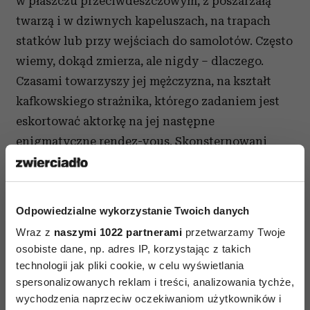
w płaszczu przeciwdeszczowym, z poszarzałą
twarzą i w dziwnych kapeluszach, na trapach
statków lub przy wejściach do samolotów. Często
wiemy, dokąd zmierza, ale nigdy – dlaczego.
Czasami towarzyszy jej mężczyzna, na kształt
kafkowskiego strażnika, którego zadaniem jest
eskortować aktorkę na jej następne
enigmatyczne rendez-vous. Skonsternowani
zasięgamy porady astrologów, którzy twierdzą,
że osoby urodzone między końcem sierpnia
a końcem września są niemal skazane na
Odpowiedzialne wykorzystanie Twoich danych
perfekcjonizm. Ale co takiego, wzdychamy,
Wraz z
naszymi 1022 partnerami
przetwarzamy Twoje
mogłaby ona udoskonalić?
osobiste dane, np. adres IP, korzystając z takich
technologii jak pliki cookie, w celu wyświetlania
Zmieniła nazwisko z Gustafsson na Garbo, co po
spersonalizowanych reklam i treści, analizowania tychże,
szwedzku oznacza leśnego duszka. Dawniej
wychodzenia naprzeciw oczekiwaniom użytkowników i