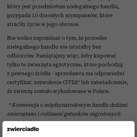
który jest przedmiotem nielegalnego handlu,
przypada 10 dorosłych szympansów, które
straciły życie w jego obronie.
Nie wolno zapominać o tym, że proceder
nielegalnego handlu nie istniałby bez
odbiorców. Pamiętajmy więc, żeby kupować
tylko te zwierzęta egzotyczne, które pochodzą
z pewnego źródła - sprzedawca ma odpowiedni
certyfikat: zezwolenie CITES* lub zaświadczenie,
że zwierzę zostało wyhodowane w Polsce.
* Konwencja o międzynarodowym handlu dzikimi
zwierzętami i roślinami gatunków zagrożonych
wyginięciem
(źródło WWF)