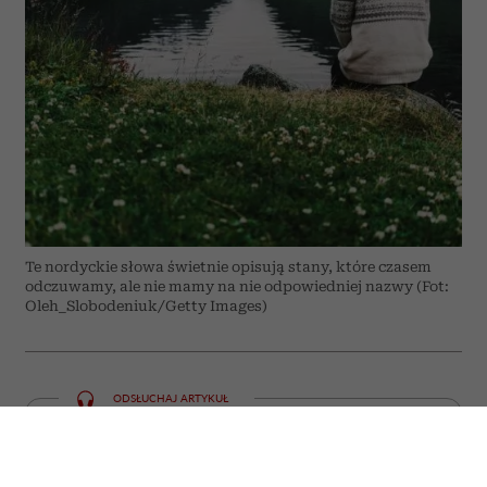
Te nordyckie słowa świetnie opisują stany, które czasem
odczuwamy, ale nie mamy na nie odpowiedniej nazwy (Fot:
Oleh_Slobodeniuk/Getty Images)
ODSŁUCHAJ ARTYKUŁ
00:00
05:59