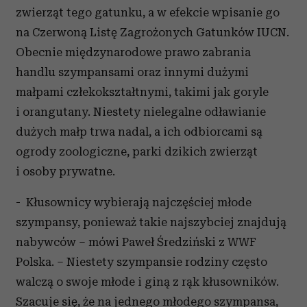
zwierząt tego gatunku, a w efekcie wpisanie go
na Czerwoną Listę Zagrożonych Gatunków IUCN.
Obecnie międzynarodowe prawo zabrania
handlu szympansami oraz innymi dużymi
małpami człekokształtnymi, takimi jak goryle
i orangutany. Niestety nielegalne odławianie
dużych małp trwa nadal, a ich odbiorcami są
ogrody zoologiczne, parki dzikich zwierząt
i osoby prywatne.
- Kłusownicy wybierają najczęściej młode
szympansy, ponieważ takie najszybciej znajdują
nabywców – mówi Paweł Średziński z WWF
Polska. – Niestety szympansie rodziny często
walczą o swoje młode i giną z rąk kłusowników.
Szacuje się, że na jednego młodego szympansa,