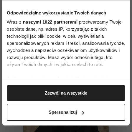
Odpowiedzialne wykorzystanie Twoich danych
Wraz z
naszymi 1022 partnerami
przetwarzamy Twoje
osobiste dane, np. adres IP, korzystając z takich
technologii jak pliki cookie, w celu wyświetlania
spersonalizowanych reklam i treści, analizowania tychże,
wychodzenia naprzeciw oczekiwaniom użytkowników i
AUTOPROMOCJA
rozwoju produktów. Masz wybór odnośnie tego, kto
używa Twoich danych i w jakich celach to robi.
Jeśli wyrazisz na to zgodę, chcielibyśmy również:
Gromadzić dane dotyczące Twojej lokalizacji
Zezwól na wszystkie
geograficznej z dokładnością nawet do kilku metrów
Identyfikować Twoje urządzenie, aktywnie
analizując charakteryzującego je zbiory danych
Spersonalizuj
(fingerprinting, czyli wirtualny odcisk palca)
Dowiedz się więcej odnośnie tego, jak Twoje osobiste
dane są przetwarzane oraz ustaw własne preferencje w