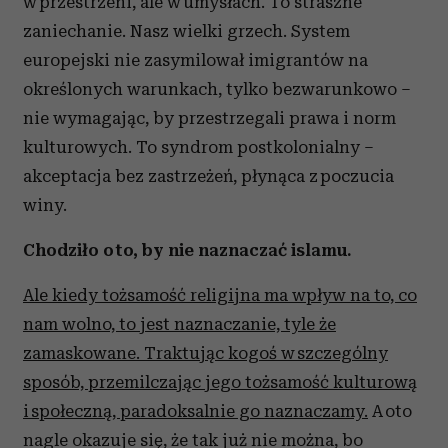
w przestrzeni, ale w umysłach. To straszne
zaniechanie. Nasz wielki grzech. System
europejski nie zasymilował imigrantów na
określonych warunkach, tylko bezwarunkowo –
nie wymagając, by przestrzegali prawa i norm
kulturowych. To syndrom postkolonialny –
akceptacja bez zastrzeżeń, płynąca z poczucia
winy.
Chodziło o to, by nie naznaczać islamu.
Ale kiedy tożsamość religijna ma wpływ na to, co
nam wolno, to jest naznaczanie, tyle że
zamaskowane. Traktując kogoś w szczególny
sposób, przemilczając jego tożsamość kulturową
i społeczną, paradoksalnie go naznaczamy.
A oto
nagle okazuje się, że tak już nie można, bo