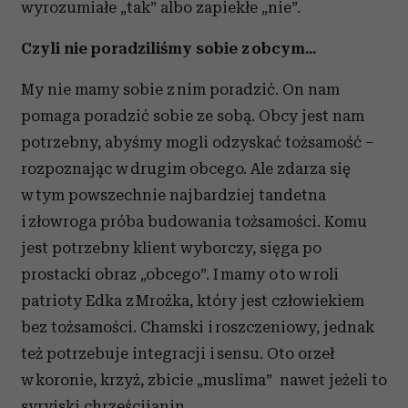
wyrozumiałe „tak” albo zapiekłe „nie”.
Czyli nie poradziliśmy sobie z obcym...
My nie mamy sobie z nim poradzić. On nam
pomaga poradzić sobie ze sobą. Obcy jest nam
potrzebny, abyśmy mogli odzyskać tożsamość –
rozpoznając w drugim obcego. Ale zdarza się
w tym powszechnie najbardziej tandetna
i złowroga próba budowania tożsamości. Komu
jest potrzebny klient wyborczy, sięga po
prostacki obraz „obcego”. I mamy o to w roli
patrioty Edka z Mrożka, który jest człowiekiem
bez tożsamości. Chamski i roszczeniowy, jednak
też potrzebuje integracji i sensu. Oto orzeł
w koronie, krzyż, zbicie „muslima” nawet jeżeli to
syryjski chrześcijanin.