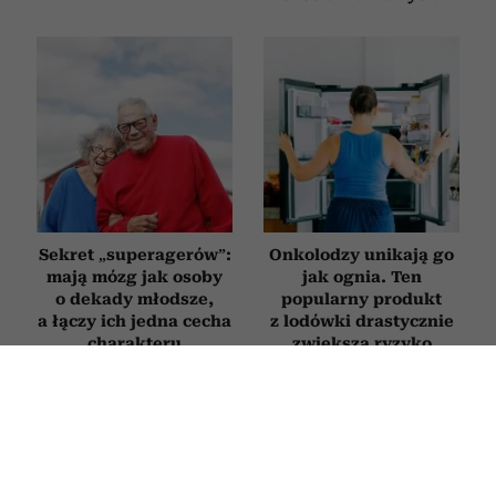
Sekret „superagerów”:
Onkolodzy unikają go
mają mózg jak osoby
jak ognia. Ten
o dekady młodsze,
popularny produkt
a łączy ich jedna cecha
z lodówki drastycznie
charakteru
zwiększa ryzyko
nowotworów
WNĘTRZA