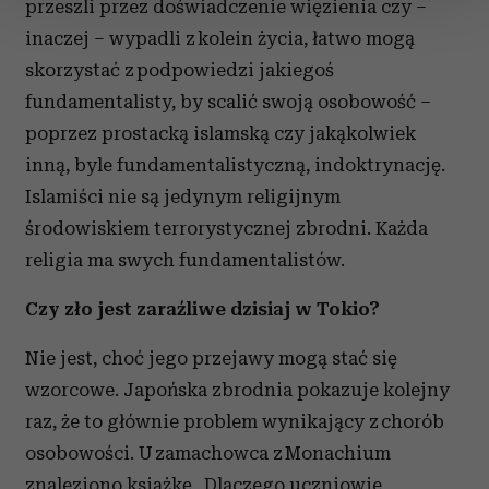
przeszli przez doświadczenie więzienia czy –
zmienić lub wycofać swoją zgodę w dowolnej chwili.
inaczej – wypadli z kolein życia, łatwo mogą
Wykorzystujemy pliki cookie do spersonalizowania treści
skorzystać z podpowiedzi jakiegoś
i reklam, aby oferować funkcje społecznościowe i
fundamentalisty, by scalić swoją osobowość –
analizować ruch w naszej witrynie. Informacje o tym, jak
poprzez prostacką islamską czy jakąkolwiek
korzystasz z naszej witryny, udostępniamy partnerom
inną, byle fundamentalistyczną, indoktrynację.
społecznościowym, reklamowym i analitycznym.
Islamiści nie są jedynym religijnym
Partnerzy mogą połączyć te informacje z innymi danymi
otrzymanymi od Ciebie lub uzyskanymi podczas
środowiskiem terrorystycznej zbrodni. Każda
korzystania z ich usług.
religia ma swych fundamentalistów.
Czy zło jest zaraźliwe dzisiaj w Tokio?
Nie jest, choć jego przejawy mogą stać się
wzorcowe. Japońska zbrodnia pokazuje kolejny
raz, że to głównie problem wynikający z chorób
osobowości. U zamachowca z Monachium
znaleziono książkę „Dlaczego uczniowie