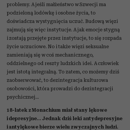
problemy. A jeśli małżeństwo w Szwecji ma
podzieloną lodówkę i osobne życia, to
doświadcza wystygnięcia uczuć. Budową więzi
zajmują się więc instytucje. A jak emocje stygną
i zostają przejęte przez instytucje, to się rozpada
życie uczuciowe. No i także więzi seksualne
zamieniają się w coś mechanicznego,
oddzielnego od reszty ludzkich idei. A człowiek
jest istotą integralną. To zatem, co możemy dziś
zaobserwować, to dezintegracja kulturowa
osobowości, która prowadzi do dezintegracji
psychicznej…
18-latek z Monachium miał stany lękowe
i depresyjne… Jednak dziś leki antydepresyjne
i antylękowe bierze wielu zwyczajnych ludzi.