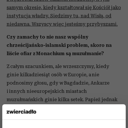
samym okresie, kiedy kształtował się Kościół jako
instytucja władzy. Siedzimy tu, nad Wisłą, od
niedawna. Wszyscy więc jesteśmy przybyszami.
Czy zamachy to nie nasz wspólny
chrześcijańsko-islamski problem, skoro na
liście ofiar z Monachium są muzułmanie?
Z całym szacunkiem, ale wrzeszczymy, kiedy
ginie kilkadziesiąt osób w Europie, a nie
podnosimy głosu, gdy w Bagdadzie, Ankarze
i innych nieeuropejskich miastach
muzułmańskich ginie kilka setek. Papież jednak
stwierdza: „Modlę się zarówno za ofiary
z Monachium, jak i z Kabulu”. I tutaj dotykamy
czegoś istotnego: Europa patrzy sobie z lubością