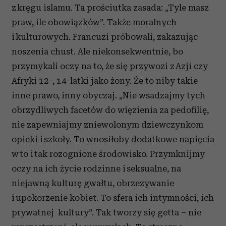
z kręgu islamu. Ta prościutka zasada: „Tyle masz
praw, ile obowiązków”. Także moralnych
i kulturowych. Francuzi próbowali, zakazując
noszenia chust. Ale niekonsekwentnie, bo
przymykali oczy na to, że się przywozi z Azji czy
Afryki 12-, 14-latki jako żony. Że to niby takie
inne prawo, inny obyczaj. „Nie wsadzajmy tych
obrzydliwych facetów do więzienia za pedofilię,
nie zapewniajmy zniewolonym dziewczynkom
opieki i szkoły. To wnosiłoby dodatkowe napięcia
w to i tak rozognione środowisko. Przymknijmy
oczy na ich życie rodzinne i seksualne, na
niejawną kulturę gwałtu, obrzezywanie
i upokorzenie kobiet. To sfera ich intymności, ich
prywatnej kultury”. Tak tworzy się getta – nie