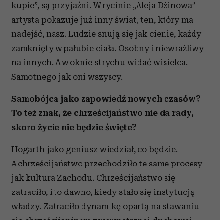
kupie”, są przyjaźni. W rycinie „Aleja Dżinowa”
artysta pokazuje już inny świat, ten, który ma
nadejść, nasz. Ludzie snują się jak cienie, każdy
zamknięty w pałubie ciała. Osobny i niewrażliwy
na innych. A w oknie strychu widać wisielca.
Samotnego jak oni wszyscy.
Samobójca jako zapowiedź nowych czasów?
To też znak, że chrześcijaństwo nie da rady,
skoro życie nie będzie święte?
Hogarth jako geniusz wiedział, co będzie.
A chrześcijaństwo przechodziło te same procesy
jak kultura Zachodu. Chrześcijaństwo się
zatraciło, i to dawno, kiedy stało się instytucją
władzy. Zatraciło dynamikę opartą na stawaniu