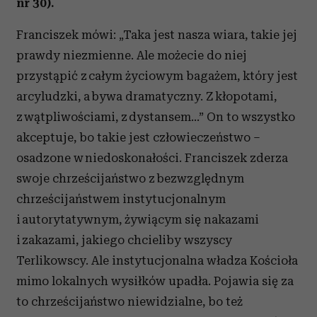
nr 30).
Franciszek mówi: „Taka jest nasza wiara, takie jej
prawdy niezmienne. Ale możecie do niej
przystąpić z całym życiowym bagażem, który jest
arcyludzki, a bywa dramatyczny. Z kłopotami,
z wątpliwościami, z dystansem…” On to wszystko
akceptuje, bo takie jest człowieczeństwo –
osadzone w niedoskonałości. Franciszek zderza
swoje chrześcijaństwo z bezwzględnym
chrześcijaństwem instytucjonalnym
i autorytatywnym, żywiącym się nakazami
i zakazami, jakiego chcieliby wszyscy
Terlikowscy. Ale instytucjonalna władza Kościoła
mimo lokalnych wysiłków upadła. Pojawia się za
to chrześcijaństwo niewidzialne, bo też