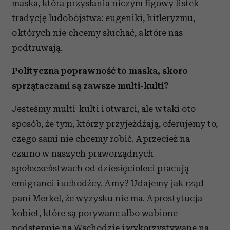
maska, która przysłania niczym figowy listek
tradycję ludobójstwa: eugeniki, hitleryzmu,
o których nie chcemy słuchać, a które nas
podtruwają.
Polityczna poprawność
to maska, skoro
sprzątaczami są zawsze multi-kulti?
Jesteśmy multi-kulti i otwarci, ale w taki oto
sposób, że tym, którzy przyjeżdżają, oferujemy to,
czego sami nie chcemy robić. A przecież na
czarno w naszych praworządnych
społeczeństwach od dziesięcioleci pracują
emigranci i uchodźcy. A my? Udajemy jak rząd
pani Merkel, że wyzysku nie ma. A prostytucja
kobiet, które są porywane albo wabione
podstępnie na Wschodzie i wykorzystywane na