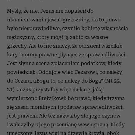
Myślę, że nie. Jezus nie dopuścił do
ukamienowania jawnogrzesznicy, bo to prawo
było niesprawiedliwe, czyniło kobietę własnością
mężczyzny, który mógł ją zabić za własne
grzechy. Ale to nie znaczy, że odrzucał wszelkie
kary i normy prawne płynące ze sprawiedliwości.
Jest słynna scena z płaceniem podatków, kiedy
powiedział: „Oddajcie więc Cezarowi, co należy
do Cezara, a Bogu to, co należy do Boga” (Mt 22,
21). Jezus przystałby więc na karę, jaką
wymierzono Breivikowi: bo prawo, kiedy trzyma
się zasad moralnych i podstaw sprawiedliwości,
jest prawem. Ale też nazwałby zło jego czynów
i walczyłby o jego przemianę wewnętrzną. Kiedy
umęczony Jezus wisi na drzewie krzyża, obok