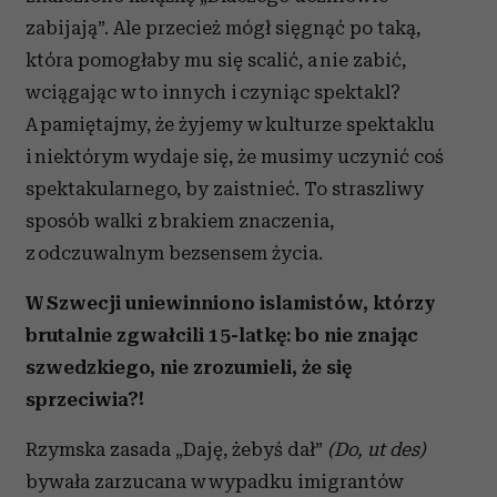
zabijają”. Ale przecież mógł sięgnąć po taką,
która pomogłaby mu się scalić, a nie zabić,
wciągając w to innych i czyniąc spektakl?
A pamiętajmy, że żyjemy w kulturze spektaklu
i niektórym wydaje się, że musimy uczynić coś
spektakularnego, by zaistnieć. To straszliwy
sposób walki z brakiem znaczenia,
z odczuwalnym bezsensem życia.
W Szwecji uniewinniono islamistów, którzy
brutalnie zgwałcili 15-latkę: bo nie znając
szwedzkiego, nie zrozumieli, że się
sprzeciwia?!
Rzymska zasada „Daję, żebyś dał”
(Do, ut des)
bywała zarzucana w wypadku imigrantów