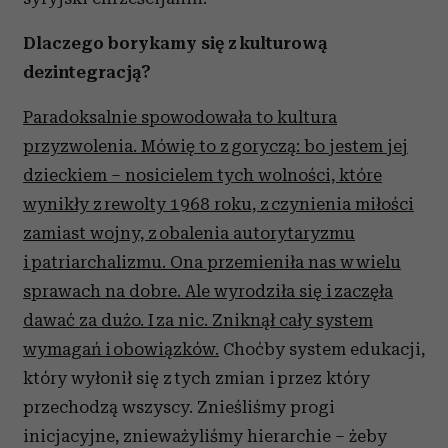
Dlaczego borykamy się z kulturową
dezintegracją?
Paradoksalnie spowodowała to kultura
przyzwolenia. Mówię to z goryczą: bo jestem jej
dzieckiem – nosicielem tych wolności, które
wynikły z rewolty 1968 roku, z czynienia miłości
zamiast wojny, z obalenia autorytaryzmu
i patriarchalizmu. Ona przemieniła nas w wielu
sprawach na dobre. Ale wyrodziła się i zaczęła
dawać za dużo. I za nic. Zniknął cały system
wymagań i obowiązków.
Choćby system edukacji,
który wyłonił się z tych zmian i przez który
przechodzą wszyscy. Znieśliśmy progi
inicjacyjne, znieważyliśmy hierarchie – żeby