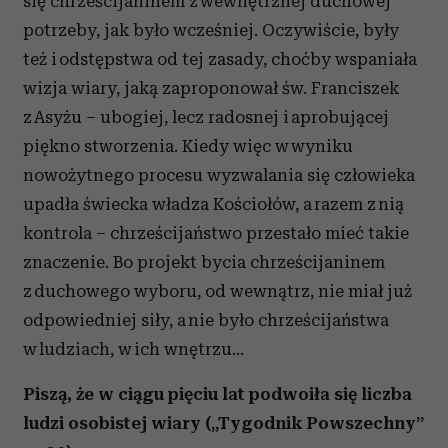
się chrześcijaninem z wewnętrznej duchowej
potrzeby, jak było wcześniej. Oczywiście, były
też i odstępstwa od tej zasady, choćby wspaniała
wizja wiary, jaką zaproponował św. Franciszek
z Asyżu – ubogiej, lecz radosnej i aprobującej
piękno stworzenia. Kiedy więc w wyniku
nowożytnego procesu wyzwalania się człowieka
upadła świecka władza Kościołów, a razem z nią
kontrola – chrześcijaństwo przestało mieć takie
znaczenie. Bo projekt bycia chrześcijaninem
z duchowego wyboru, od wewnątrz, nie miał już
odpowiedniej siły, a nie było chrześcijaństwa
w ludziach, w ich wnętrzu…
Piszą, że w ciągu pięciu lat podwoiła się liczba
ludzi osobistej wiary („Tygodnik Powszechny”