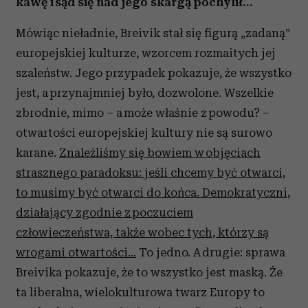
kawę i sąd się nad jego skargą pochylił…
Mówiąc nieładnie, Breivik stał się figurą „zadaną”
europejskiej kulturze, wzorcem rozmaitych jej
szaleństw. Jego przypadek pokazuje, że wszystko
jest, a przynajmniej było, dozwolone. Wszelkie
zbrodnie, mimo – a może właśnie z powodu? –
otwartości europejskiej kultury nie są surowo
karane.
Znaleźliśmy się bowiem w objęciach
strasznego paradoksu: jeśli chcemy być otwarci,
to musimy być otwarci do końca. Demokratyczni,
działający zgodnie z poczuciem
człowieczeństwa, także wobec tych, którzy są
wrogami otwartości…
To jedno. A drugie: sprawa
Breivika pokazuje, że to wszystko jest maską. Że
ta liberalna, wielokulturowa twarz Europy to