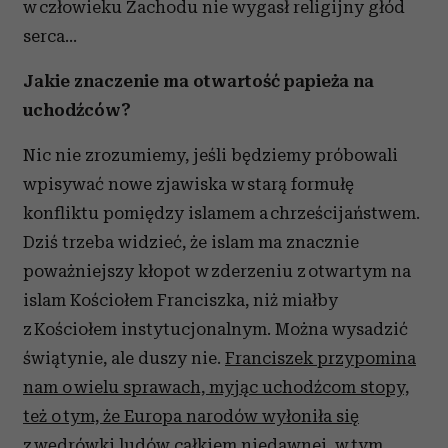
w człowieku Zachodu nie wygasł religijny głód
serca…
Jakie znaczenie ma otwartość papieża na
uchodźców?
Nic nie zrozumiemy, jeśli będziemy próbowali
wpisywać nowe zjawiska w starą formułę
konfliktu pomiędzy islamem a chrześcijaństwem.
Dziś trzeba widzieć, że islam ma znacznie
poważniejszy kłopot w zderzeniu z otwartym na
islam Kościołem Franciszka, niż miałby
z Kościołem instytucjonalnym. Można wysadzić
świątynie, ale duszy nie.
Franciszek przypomina
nam o wielu sprawach, myjąc uchodźcom stopy,
też o tym, że Europa narodów wyłoniła się
z wędrówki ludów całkiem niedawnej, w tym