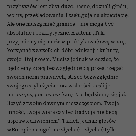
przybyszów jest zbyt dużo. Jasne, doznali głodu,
wojny, prześladowania. I zasługują na akceptację.
Ale one muszą mieć granice – nie mogą być
absolutne i bezkrytyczne. A zatem: „Tak,
przyjmiemy cię, możesz praktykować swą wiarę,
korzystać z wszelkich dóbr edukacji i kultury,
swojej i tej nowej. Musisz jednak wiedzieć, że
będziemy z całą bezwzględnością przestrzegać
swoich norm prawnych, strzec bezwzględnie
swojego stylu życia oraz wolności. Jeśli je
naruszysz, poniesiesz karę. Nie będziemy się już
liczyć z twoim dawnym nieszczęściem. Twoja
inność, twoja wiara czy też tradycja nie będą
usprawiedliwieniem”. Takich jednak głosów
w Europie na ogół nie słychać – słychać tylko