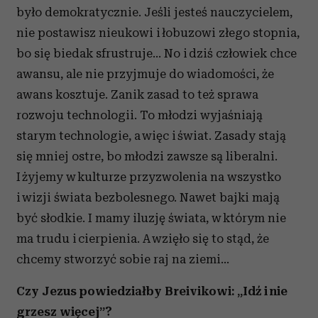
było demokratycznie. Jeśli jesteś nauczycielem,
nie postawisz nieukowi i łobuzowi złego stopnia,
bo się biedak sfrustruje... No i dziś człowiek chce
awansu, ale nie przyjmuje do wiadomości, że
awans kosztuje. Zanik zasad to też sprawa
rozwoju technologii. To młodzi wyjaśniają
starym technologie, a więc i świat. Zasady stają
się mniej ostre, bo młodzi zawsze są liberalni.
I żyjemy w kulturze przyzwolenia na wszystko
i wizji świata bezbolesnego. Nawet bajki mają
być słodkie. I mamy iluzję świata, w którym nie
ma trudu i cierpienia. A wzięło się to stąd, że
chcemy stworzyć sobie raj na ziemi...
Czy Jezus powiedziałby Breivikowi: „Idź i nie
grzesz więcej”?