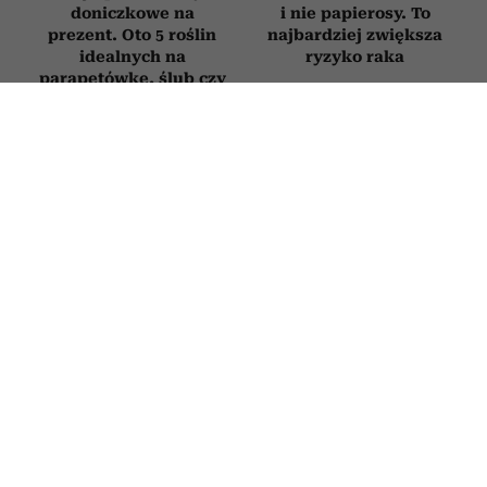
doniczkowe na
i nie papierosy. To
prezent. Oto 5 roślin
najbardziej zwiększa
idealnych na
ryzyko raka
parapetówkę, ślub czy
urodziny
STYL ŻYCIA
Ten efekt uboczny niepokoi osoby
stosujące m.in. Ozempic. Wyniki
nowego badania zainteresują
zwłaszcza kobiety
29 LIPCA 2026
EDYTA ZBĄSKA