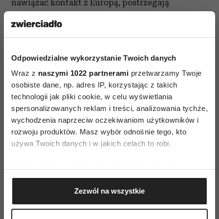
nawiązać kontakt z Europą, postrzegają
polityczną poprawność jako wymóg
dostosowania się do standardu cywilizacyjnego
– z czym jak najbardziej się zgadzam.
Odpowiedzialne wykorzystanie Twoich danych
Tymczasem inna grupa polityków jest
przekonana, że w ten sposób „sprzedajemy się”
Wraz z
naszymi 1022 partnerami
przetwarzamy Twoje
osobiste dane, np. adres IP, korzystając z takich
obcej kulturze i rzekomo wyzbywamy
technologii jak pliki cookie, w celu wyświetlania
tradycyjnych polskich swobód sarmackich,
spersonalizowanych reklam i treści, analizowania tychże,
wchodzą w tę grę na zasadzie buntu, piętnując
wychodzenia naprzeciw oczekiwaniom użytkowników i
i wyśmiewając polityczno-poprawnościowe
rozwoju produktów. Masz wybór odnośnie tego, kto
używa Twoich danych i w jakich celach to robi.
zachowania „lemingów”. Kiedy więc nazywa się
panią Muchę ministrą, jak zażyczyło sobie nasze
Jeśli wyrazisz na to zgodę, chcielibyśmy również:
lobby feministyczne, żartują sobie z tego
Gromadzić dane dotyczące Twojej lokalizacji
w sposób niewybredny i świadomie łamią pewne
Zezwól na wszystkie
geograficznej z dokładnością nawet do kilku metrów
tabu. Mówią tym samym: tu jest Polska, tu się
Identyfikować Twoje urządzenie, aktywnie
mówi inaczej, tu się mówi, jak kto chce. W Polsce
analizując charakteryzującego je zbiory danych