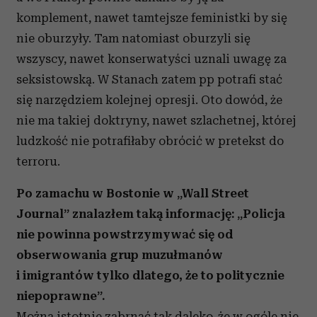
komplement, nawet tamtejsze feministki by się
nie oburzyły. Tam natomiast oburzyli się
wszyscy, nawet konserwatyści uznali uwagę za
seksistowską. W Stanach zatem pp potrafi stać
się narzędziem kolejnej opresji. Oto dowód, że
nie ma takiej doktryny, nawet szlachetnej, której
ludzkość nie potrafiłaby obrócić w pretekst do
terroru.
Po zamachu w Bostonie w „Wall Street
Journal” znalazłem taką informację: „Policja
nie powinna powstrzymywać się od
obserwowania grup muzułmanów
i imigrantów tylko dlatego, że to politycznie
niepoprawne”.
Można istotnie zabrnąć tak daleko, że w ogóle nie