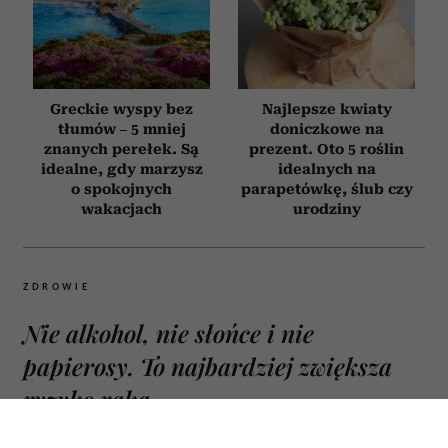
Greckie wyspy bez
Najlepsze kwiaty
tłumów – 5 mniej
doniczkowe na
znanych perełek. Są
prezent. Oto 5 roślin
idealne, gdy marzysz
idealnych na
o spokojnych
parapetówkę, ślub czy
wakacjach
urodziny
ZDROWIE
Nie alkohol, nie słońce i nie
papierosy. To najbardziej zwiększa
ryzyko raka