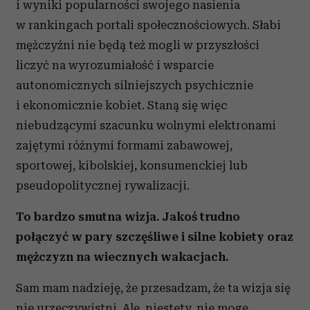
i wyniki popularności swojego nasienia
otrzymanymi od Ciebie lub uzyskanymi podczas
w rankingach portali społecznościowych. Słabi
korzystania z ich usług.
mężczyźni nie będą też mogli w przyszłości
liczyć na wyrozumiałość i wsparcie
autonomicznych silniejszych psychicznie
i ekonomicznie kobiet. Staną się więc
niebudzącymi szacunku wolnymi elektronami
zajętymi różnymi formami zabawowej,
sportowej, kibolskiej, konsumenckiej lub
pseudopolitycznej rywalizacji.
To bardzo smutna wizja. Jakoś trudno
połączyć w pary szczęśliwe i silne kobiety oraz
mężczyzn na wiecznych wakacjach.
Sam mam nadzieję, że przesadzam, że ta wizja się
nie urzeczywistni. Ale, niestety, nie mogę