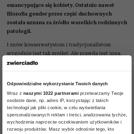
emancypujące się kobiety. Ostatnio nawet
filozofia gender przez część duchownych
została uznana za źródło wszelkich rodzinnych
patologii.
I znów konserwatystom i tradycjonalistom
wygodnie jest tak myśleć. Ale prawda jest inna.
Kobiety po raz pierwszy w zapisanej historii
mają możliwość nie tylko godnego życia, ale
nawet macierzyństwa bez udziału i pomocy
Odpowiedzialne wykorzystanie Twoich danych
mężczyzny. Już ich nie stygmatyzuje
bycie
Wraz z
naszymi 1022 partnerami
przetwarzamy Twoje
samotną mamą
czy singielką. A doświadczenie
osobiste dane, np. adres IP, korzystając z takich
bycia zachwycającą i upragnioną – niestety
technologii jak pliki cookie, w celu wyświetlania
mylone z miłością – oraz satysfakcję seksualną
spersonalizowanych reklam i treści, analizowania tychże,
wychodzenia naprzeciw oczekiwaniom użytkowników i
mogą sobie zapewnić bez ślubu, a nawet ryzyka
rozwoju produktów. Masz wybór odnośnie tego, kto
dłuższego związku. Oczywiście, kobiety mogą to