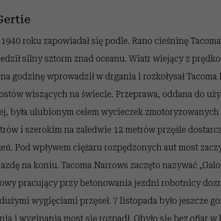
Gertie
 1940 roku zapowiadał się podle. Rano cieśninę Tacoma
dził silny sztorm znad oceanu. Wiatr wiejący z prędk
 na godzinę wprowadził w drgania i rozkołysał Tacoma 
mostów wiszących na świecie. Przeprawa, oddana do uży
ej, była ulubionym celem wycieczek zmotoryzowanych 
trów i szerokim na zaledwie 12 metrów przęśle dostarc
eń. Pod wpływem ciężaru rozpędzonych aut most zaczyn
jazdę na koniu. Tacoma Narrows zaczęto nazywać „Galop
dowy pracujący przy betonowania jezdni robotnicy doz
żymi wygięciami przęseł. 7 listopada było jeszcze gor
ia i wyginania most się rozpadł. Obyło się bez ofiar w 