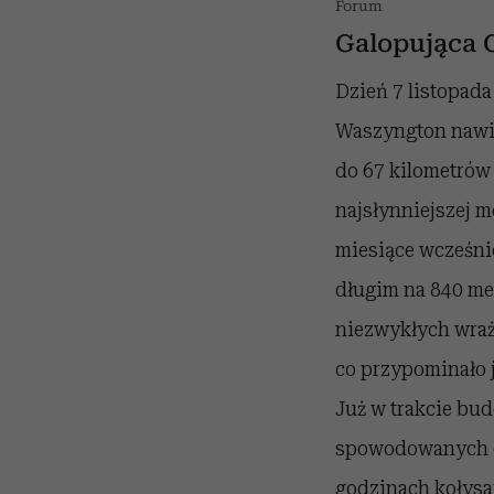
Forum
Galopująca 
Dzień 7 listopada
Waszyngton nawie
do 67 kilometrów
najsłynniejszej 
miesiące wcześni
długim na 840 me
niezwykłych wraż
co przypominało 
Już w trakcie bu
spowodowanych du
godzinach kołysan