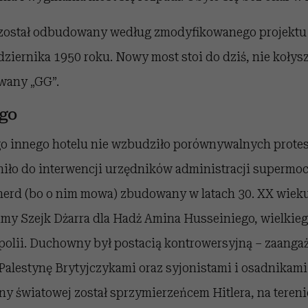
został odbudowany według zmodyfikowanego projektu 
dziernika 1950 roku. Nowy most stoi do dziś, nie kołysz
ywany „GG”.
ego
o innego hotelu nie wzbudziło porównywalnych prote
oniło do interwencji urzędników administracji supermoc
pherd (bo o nim mowa) zbudowany w latach 30. XX wieku
limy Szejk Dżarra dla Hadż Amina Husseiniego, wielkie
polii. Duchowny był postacią kontrowersyjną – zaanga
Palestynę Brytyjczykami oraz syjonistami i osadnikami
jny światowej został sprzymierzeńcem Hitlera, na tereni