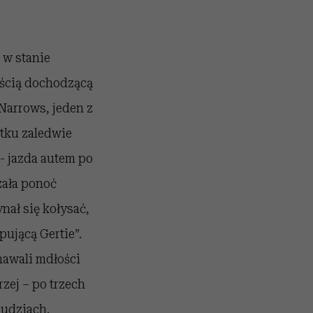
 w stanie
ością dochodzącą
Narrows, jeden z
tku zaledwie
- jazda autem po
zała ponoć
ał się kołysać,
ującą Gertie”.
nawali mdłości
zej – po trzech
ludziach.