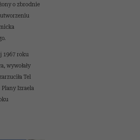
żony o zbrodnie
o utworzeniu
emicka
go.
j 1967 roku
ca, wywołały
arzuciła Tel
Plany Izraela
roku