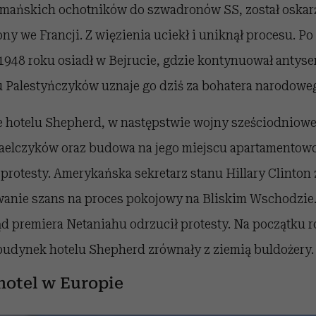
mańskich ochotników do szwadronów SS, został oskar
ny we Francji. Z więzienia uciekł i uniknął procesu. P
 1948 roku osiadł w Bejrucie, gdzie kontynuował antys
u Palestyńczyków uznaje go dziś za bohatera narodowe
e hotelu Shepherd, w następstwie wojny sześciodniowe
zraelczyków oraz budowa na jego miejscu apartamentow
otesty. Amerykańska sekretarz stanu Hillary Clinton z
anie szans na proces pokojowy na Bliskim Wschodzie. 
d premiera Netaniahu odrzucił protesty. Na początku 
udynek hotelu Shepherd zrównały z ziemią buldożery.
hotel w Europie