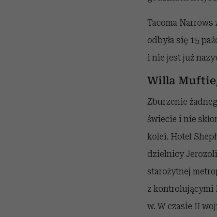
Tacoma Narrows 
odbyła się 15 paź
i nie jest już naz
Willa Mufti
Zburzenie żadneg
świecie i nie skł
kolei. Hotel She
dzielnicy Jerozo
starożytnej metro
z kontrolującymi 
w. W czasie II wo