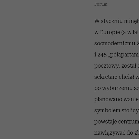
Forum
W styczniu minęła
w Europie (a w la
socmodernizmu 21-
i 245 „półapartam
pocztowy, został
sekretarz chciał 
po wyburzeniu s
planowano wznieś
symbolem stolicy 
powstaje centru
nawiązywać do zb