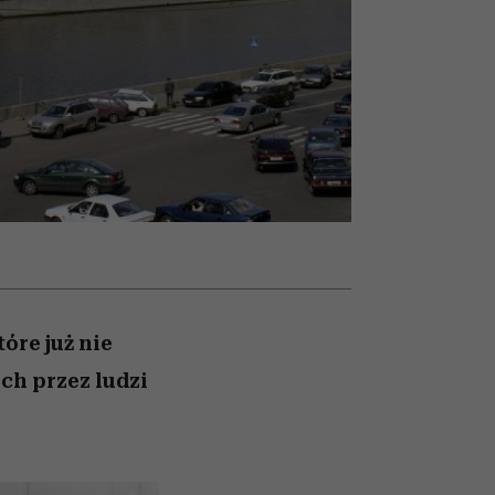
i dla
nił
ane
zonu
óre już nie
ch przez ludzi