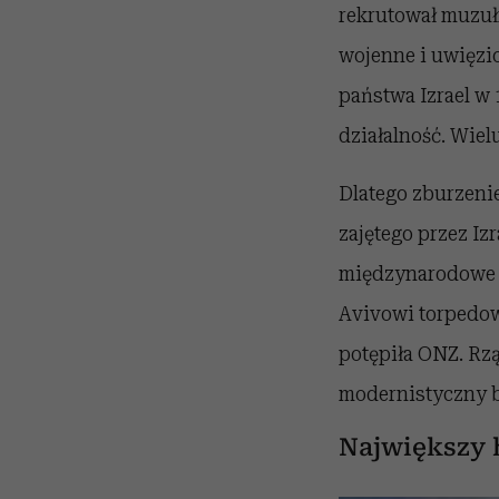
rekrutował muzuł
wojenne i uwięzio
państwa Izrael w
działalność. Wiel
Dlatego zburzeni
zajętego przez I
międzynarodowe pr
Avivowi torpedow
potępiła ONZ. Rzą
modernistyczny b
Największy 