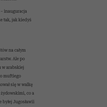
– inauguracja
e tak, jak kiedyś
stów na całym
arstw. Ale po
 w arabskiej
go muftiego
żował się w walkę
 żydowskimi, co a
e byłej Jugosławii