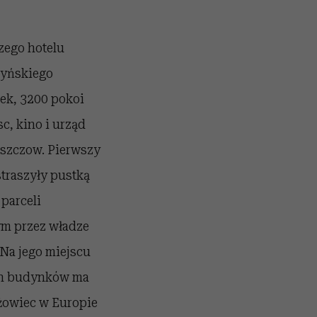
szego hotelu
tyńskiego
żek, 3200 pokoi
c, kino i urząd
uszczow. Pierwszy
straszyły pustką
parceli
ym przez władze
 Na jego miejscu
ch budynków ma
eżowiec w Europie