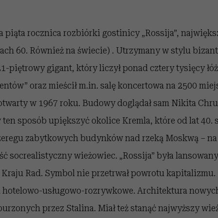
 piąta rocznica rozbiórki gostinicy „Rossija”, najwięk
tach 60. Również na świecie) . Utrzymany w stylu bizan
piętrowy gigant, który liczył ponad cztery tysięcy łó
entów” oraz mieścił m.in. salę koncertowa na 2500 miejs
 otwarty w 1967 roku. Budowy doglądał sam Nikita Chr
w ten sposób upiększyć okolice Kremla, które od lat 40. 
zeregu zabytkowych budynków nad rzeką Moskwą – na 
ć socrealistyczny wieżowiec. „Rossija” była lansowan
Kraju Rad. Symbol nie przetrwał powrotu kapitalizmu.
m hotelowo-usługowo-rozrywkowe. Architektura nowy
urzonych przez Stalina. Miał też stanąć najwyższy wi