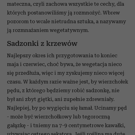
mateczna, czyli zachowa wszystkie te cechy, dla
których postanowiliśmy ją rozmnożyć. Wbrew
pozorom to wcale nietrudna sztuka, a nazywamy
ją rozmnażaniem wegetatywnym.
Sadzonki z krzewów
Najlepszy okres ich przygotowania to koniec
maja i czerwiec, choć bywa, że wegetacja nieco
się przedłuża, więc i my zyskujemy nieco więcej
czasu. W każdym razie ważne jest, by wierzchołek
pędu, z którego będziemy robić sadzonkę, nie
był ani zbyt giętki, ani zupełnie zdrewniały.
Najlepiej, by po wygięciu się łamał. Ucinamy pęd
- może być wierzchołkowy lub tegoroczną
gałązkę - i tniemy na 7-9 centymetrowe kawałki,
używając ostrego sekatora. Jeśli roślina ma duże