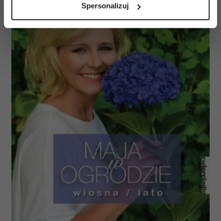
Spersonalizuj
(fingerprinting, czyli wirtualny odcisk palca)
Dowiedz się więcej odnośnie tego, jak Twoje osobiste
dane są przetwarzane oraz ustaw własne preferencje w
sekcji szczegółów
. W Deklaracji plików cookie możesz
zmienić lub wycofać swoją zgodę w dowolnej chwili.
Wykorzystujemy pliki cookie do spersonalizowania treści
i reklam, aby oferować funkcje społecznościowe i
analizować ruch w naszej witrynie. Informacje o tym, jak
korzystasz z naszej witryny, udostępniamy partnerom
społecznościowym, reklamowym i analitycznym.
Partnerzy mogą połączyć te informacje z innymi danymi
otrzymanymi od Ciebie lub uzyskanymi podczas
korzystania z ich usług.