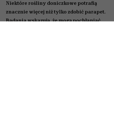
Niektóre rośliny doniczkowe potrafią
znacznie więcej niż tylko zdobić parapet.
Badania wskazują, że mogą pochłaniać
część zanieczyszczeń i tworzyć
przyjemniejszy mikroklimat w domu.
Sprawdź, które gatunki warto wybrać.
Spis treści:
1. Skrzydłokwiat
2. Sansewieria
3. Zielistka
4. Epipremnum złociste
5. Dracena obrzeżona