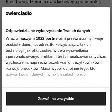
Przed wysadzeniem do właściwego pojemnika,
zahartujmy ją, zdejmując "pokrowiec".
Z wycieczką na dwór poczekajmy, aż ustabilizuje
się pogoda. W ten właśnie sposób rozmnażamy
Odpowiedzialne wykorzystanie Twoich danych
między innymi pelargonie, koleusy (ozdobne
Wraz z
naszymi 1022 partnerami
przetwarzamy Twoje
pokrzywki), fuksje, margerytki, heliotropy. To
osobiste dane, np. adres IP, korzystając z takich
jeśli chodzi o rośliny, które najczęściej są
technologii jak pliki cookie, w celu wyświetlania
hodowane w pojemnikach, a co z całą resztą?
spersonalizowanych reklam i treści, analizowania tychże,
wychodzenia naprzeciw oczekiwaniom użytkowników i
(...)
rozwoju produktów. Masz wybór odnośnie tego, kto
używa Twoich danych i w jakich celach to robi.
Jeśli wyrazisz na to zgodę, chcielibyśmy również:
Gromadzić dane dotyczące Twojej lokalizacji
Zezwól na wszystkie
geograficznej z dokładnością nawet do kilku metrów
Identyfikować Twoje urządzenie, aktywnie
analizując charakteryzującego je zbiory danych