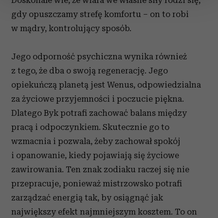
Doskonale wie, że wiara we własne siły rodzi się,
zmienić lub wycofać swoją zgodę w dowolnej chwili.
gdy opuszczamy strefę komfortu – on to robi
w mądry, kontrolujący sposób.
Wykorzystujemy pliki cookie do spersonalizowania treści
i reklam, aby oferować funkcje społecznościowe i
analizować ruch w naszej witrynie. Informacje o tym, jak
Jego odporność psychiczna wynika również
korzystasz z naszej witryny, udostępniamy partnerom
z tego, że dba o swoją regenerację. Jego
społecznościowym, reklamowym i analitycznym.
opiekuńczą planetą jest Wenus, odpowiedzialna
Partnerzy mogą połączyć te informacje z innymi danymi
otrzymanymi od Ciebie lub uzyskanymi podczas
za życiowe przyjemności i poczucie piękna.
korzystania z ich usług.
Dlatego Byk potrafi zachować balans między
pracą i odpoczynkiem. Skutecznie go to
wzmacnia i pozwala, żeby zachował spokój
i opanowanie, kiedy pojawiają się życiowe
zawirowania. Ten znak zodiaku raczej się nie
przepracuje, ponieważ mistrzowsko potrafi
zarządzać energią tak, by osiągnąć jak
największy efekt najmniejszym kosztem. To on