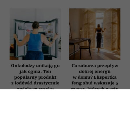
Onkolodzy unikają go
Co zaburza przepływ
jak ognia. Ten
dobrej energii
popularny produkt
w domu? Ekspertka
z lodówki drastycznie
feng shui wskazuje 5
zwiększa ryzyko
rzeczy, których warto
nowotworów
się pozbyć
WNĘTRZA