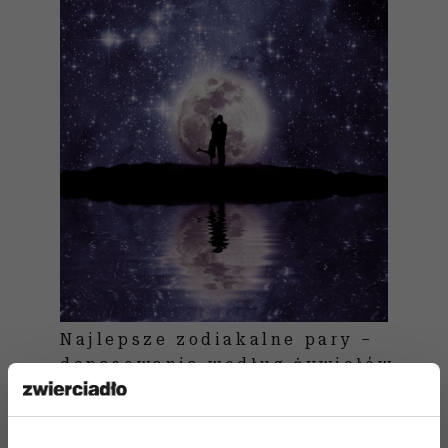
Najlepsze zodiakalne pary –
dopasowania według żywiołów