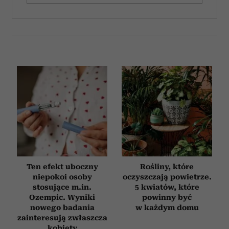
i reklam, aby oferować funkcje społecznościowe i
analizować ruch w naszej witrynie. Informacje o tym, jak
korzystasz z naszej witryny, udostępniamy partnerom
społecznościowym, reklamowym i analitycznym.
Partnerzy mogą połączyć te informacje z innymi danymi
otrzymanymi od Ciebie lub uzyskanymi podczas
korzystania z ich usług.
Ten efekt uboczny
Rośliny, które
niepokoi osoby
oczyszczają powietrze.
stosujące m.in.
5 kwiatów, które
Ozempic. Wyniki
powinny być
nowego badania
w każdym domu
zainteresują zwłaszcza
kobiety