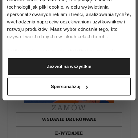
technologii jak pliki cookie, w celu wyświetlania
spersonalizowanych reklam i treści, analizowania tychże,
wychodzenia naprzeciw oczekiwaniom użytkowników i
rozwoju produktów. Masz wybór odnośnie tego, kto
używa Twoich danych i w jakich celach to robi.
Jeśli wyrazisz na to zgodę, chcielibyśmy również:
Gromadzić dane dotyczące Twojej lokalizacji
Zezwól na wszystkie
geograficznej z dokładnością nawet do kilku metrów
Identyfikować Twoje urządzenie, aktywnie
analizując charakteryzującego je zbiory danych
Spersonalizuj
(fingerprinting, czyli wirtualny odcisk palca)
Dowiedz się więcej odnośnie tego, jak Twoje osobiste
dane są przetwarzane oraz ustaw własne preferencje w
ZAMÓW
sekcji szczegółów
. W Deklaracji plików cookie możesz
WYDANIE DRUKOWANE
zmienić lub wycofać swoją zgodę w dowolnej chwili.
E-WYDANIE
Wykorzystujemy pliki cookie do spersonalizowania treści