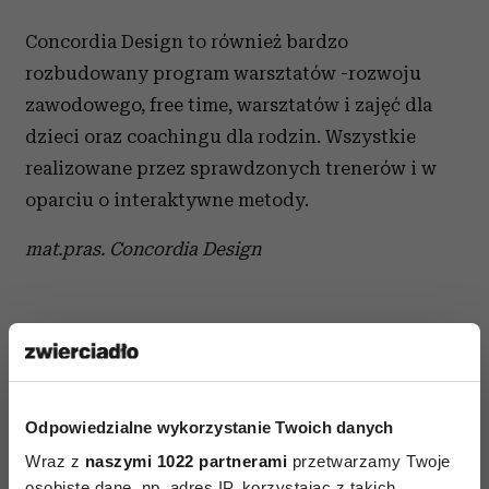
Concordia Design to również bardzo
rozbudowany program warsztatów -rozwoju
zawodowego, free time, warsztatów i zajęć dla
dzieci oraz coachingu dla rodzin. Wszystkie
realizowane przez sprawdzonych trenerów i w
oparciu o interaktywne metody.
mat.pras. Concordia Design
Odpowiedzialne wykorzystanie Twoich danych
AUTOPROMOCJA
Wraz z
naszymi 1022 partnerami
przetwarzamy Twoje
osobiste dane, np. adres IP, korzystając z takich