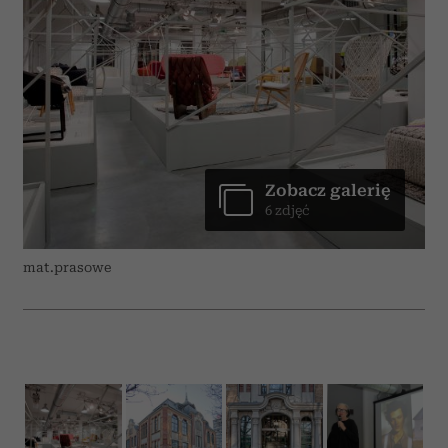
Zobacz galerię
6 zdjęć
mat.prasowe