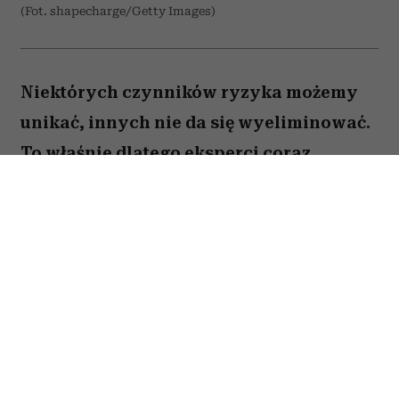
(Fot. shapecharge/Getty Images)
Niektórych czynników ryzyka możemy
unikać, innych nie da się wyeliminować.
To właśnie dlatego eksperci coraz
większą uwagę poświęcają nie tylko
profilaktyce nowotworów, ale także
potrzebom pacjentów, którzy stanowią
dziś najszybciej rosnącą grupę chorych.
Gdy myślimy o czynnikach zwiększających
ryzyko nowotworów, zwykle przychodzą nam do
głowy papierosy, nadmierne opalanie, alkohol