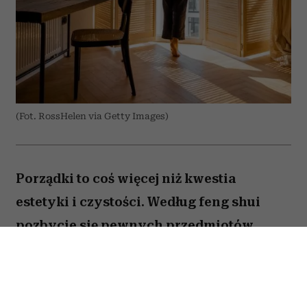
(Fot. RossHelen via Getty Images)
Porządki to coś więcej niż kwestia
estetyki i czystości. Według feng shui
pozbycie się pewnych przedmiotów
pomaga oczyścić przestrzeń z zastygłej
energii i przywrócić zaburzoną
harmonię. Ekspertka Helen Ye Plehn