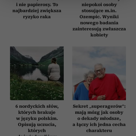
i nie papierosy. To
niepokoi osoby
zmienić lub wycofać swoją zgodę w dowolnej chwili.
najbardziej zwiększa
stosujące m.in.
ryzyko raka
Ozempic. Wyniki
Wykorzystujemy pliki cookie do spersonalizowania treści
nowego badania
i reklam, aby oferować funkcje społecznościowe i
zainteresują zwłaszcza
kobiety
analizować ruch w naszej witrynie. Informacje o tym, jak
korzystasz z naszej witryny, udostępniamy partnerom
społecznościowym, reklamowym i analitycznym.
Partnerzy mogą połączyć te informacje z innymi danymi
otrzymanymi od Ciebie lub uzyskanymi podczas
korzystania z ich usług.
6 nordyckich słów,
Sekret „superagerów”:
których brakuje
mają mózg jak osoby
w języku polskim.
o dekady młodsze,
Opisują uczucia,
a łączy ich jedna cecha
których
charakteru