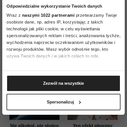
ZAMÓW
Odpowiedzialne wykorzystanie Twoich danych
Wraz z
naszymi 1022 partnerami
przetwarzamy Twoje
WYDANIE DRUKOWANE
osobiste dane, np. adres IP, korzystając z takich
technologii jak pliki cookie, w celu wyświetlania
E-WYDANIE
spersonalizowanych reklam i treści, analizowania tychże,
wychodzenia naprzeciw oczekiwaniom użytkowników i
rozwoju produktów. Masz wybór odnośnie tego, kto
używa Twoich danych i w jakich celach to robi.
Jeśli wyrazisz na to zgodę, chcielibyśmy również:
Gromadzić dane dotyczące Twojej lokalizacji
Zezwól na wszystkie
geograficznej z dokładnością nawet do kilku metrów
Identyfikować Twoje urządzenie, aktywnie
analizując charakteryzującego je zbiory danych
Spersonalizuj
(fingerprinting, czyli wirtualny odcisk palca)
Dowiedz się więcej odnośnie tego, jak Twoje osobiste
dane są przetwarzane oraz ustaw własne preferencje w
Nie alkohol, nie słońce
Ten efekt uboczny
sekcji szczegółów
. W Deklaracji plików cookie możesz