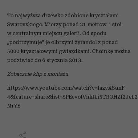
To najwyższa drzewko zdobione kryształami
Swarovskiego. Mierzy ponad 21 metrów i stoi
w centralnym miejscu galerii. Od spodu
„podtrzymuje” je olbrzymi żyrandol z ponad
5000 kryształowymi gwiazdkami. Choinkę można
podziwiać do 6 stycznia 2013.
Zobaczcie klip z montażu
https://www.youtube.com/watch?v=fazvXSunF-
4&feature=share&list=SPEevofVnkI1i5TROHZf2JeL
MrYE