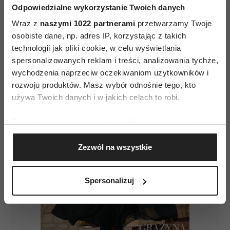
Odpowiedzialne wykorzystanie Twoich danych
Wraz z
naszymi 1022 partnerami
przetwarzamy Twoje
osobiste dane, np. adres IP, korzystając z takich
technologii jak pliki cookie, w celu wyświetlania
AUTOPROMOCJA
spersonalizowanych reklam i treści, analizowania tychże,
wychodzenia naprzeciw oczekiwaniom użytkowników i
rozwoju produktów. Masz wybór odnośnie tego, kto
używa Twoich danych i w jakich celach to robi.
Jeśli wyrazisz na to zgodę, chcielibyśmy również:
Gromadzić dane dotyczące Twojej lokalizacji
Zezwól na wszystkie
geograficznej z dokładnością nawet do kilku metrów
Identyfikować Twoje urządzenie, aktywnie
analizując charakteryzującego je zbiory danych
Spersonalizuj
(fingerprinting, czyli wirtualny odcisk palca)
Dowiedz się więcej odnośnie tego, jak Twoje osobiste
dane są przetwarzane oraz ustaw własne preferencje w
sekcji szczegółów
. W Deklaracji plików cookie możesz