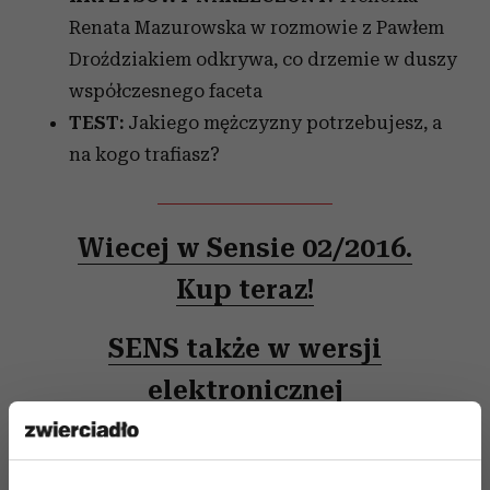
Renata Mazurowska w rozmowie z Pawłem
Droździakiem odkrywa, co drzemie w duszy
współczesnego faceta
TEST:
Jakiego mężczyzny potrzebujesz, a
na kogo trafiasz?
Wiecej w Sensie 02/2016.
Kup teraz!
SENS także w wersji
elektronicznej