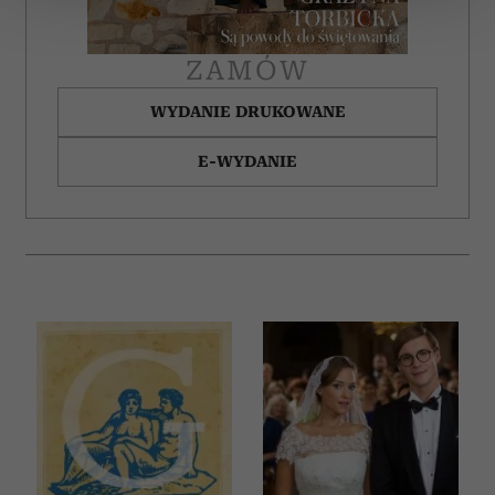
zmienić lub wycofać swoją zgodę w dowolnej chwili.
ZAMÓW
Wykorzystujemy pliki cookie do spersonalizowania treści
i reklam, aby oferować funkcje społecznościowe i
WYDANIE DRUKOWANE
analizować ruch w naszej witrynie. Informacje o tym, jak
korzystasz z naszej witryny, udostępniamy partnerom
E-WYDANIE
społecznościowym, reklamowym i analitycznym.
Partnerzy mogą połączyć te informacje z innymi danymi
otrzymanymi od Ciebie lub uzyskanymi podczas
korzystania z ich usług.