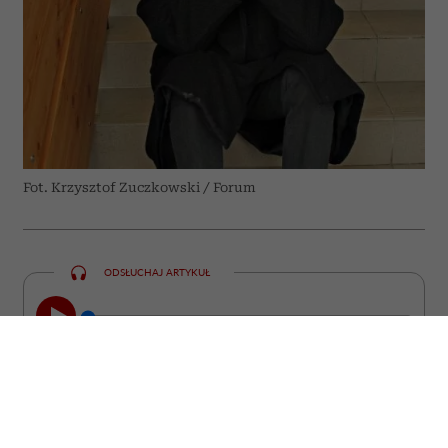
Fot. Krzysztof Zuczkowski / Forum
ODSŁUCHAJ ARTYKUŁ
00:00
23:47