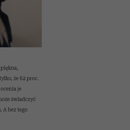
 piękna,
lko, że 62 proc.
 ocenia je
 może świadczyć
. A bez tego