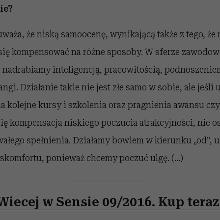
ie?
aża, że niską samoocenę, wynikającą także z tego, że 
 się kompensować na różne sposoby. W sferze zawodo
: nadrabiamy inteligencją, pracowitością, podnoszeniem
gi. Działanie takie nie jest złe samo w sobie, ale jeśli 
a kolejne kursy i szkolenia oraz pragnienia awansu cz
się kompensacja niskiego poczucia atrakcyjności, nie 
wałego spełnienia. Działamy bowiem w kierunku „od”, 
komfortu, ponieważ chcemy poczuć ulgę. (...)
Wiecej w Sensie 09/2016. Kup teraz