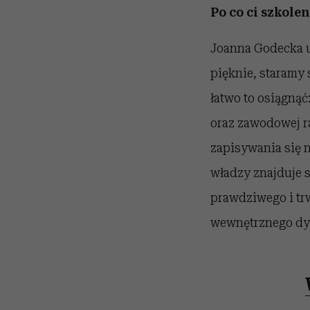
Po co ci szkolen
Joanna Godecka uw
pięknie, staramy
łatwo to osiągnąć
oraz zawodowej ran
zapisywania się n
władzy znajduje 
prawdziwego i tr
wewnętrznego dys