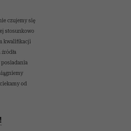
nie czujemy się
wej stosunkowo
 kwalifikacji
u źródła
y posiadania
osiągniemy
uciekamy od
!