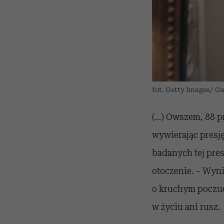
fot. Getty Images/ Ga
(...) Owszem, 88 p
wywierając presj
badanych tej presj
otoczenie. – Wyni
o kruchym poczuci
w życiu ani rusz.