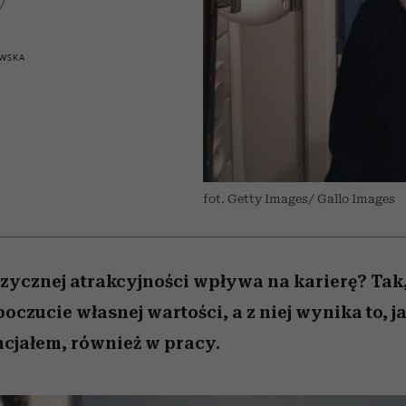
edź
 5,
j
Wiemy, gdzie go kupić
Miller s. 5, odc. 6]
przekraczają swoje g
sezon jesień–zima 2
w seksie?
WSKA
fot. Getty Images/ Gallo Images
izycznej atrakcyjności wpływa na karierę? Ta
 poczucie własnej wartości, a z niej wynika to,
cjałem, również w pracy.