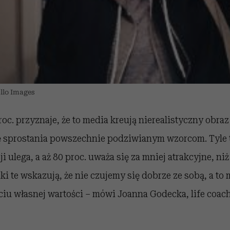
llo Images
roc. przyznaje, że to media kreują nierealistyczny obraz
ę sprostania powszechnie podziwianym wzorcom. Tyle ty
i ulega, a aż 80 proc. uważa się za mniej atrakcyjne, niż
ki te wskazują, że nie czujemy się dobrze ze sobą, a to
u własnej wartości – mówi Joanna Godecka, life coach