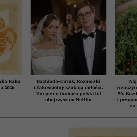
dla Raka
Bachleda-Curuś, Roznerski
Naj
ia 2026
i Zakościelny szukają miłości.
o zaczyn
Ten pełen humoru polski hit
50. Każd
obejrzysz na Netflix
i przypo
za