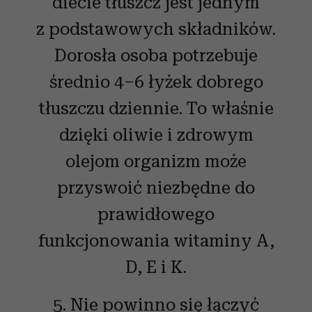
diecie tłuszcz jest jednym
analizować ruch w naszej witrynie. Informacje o tym, jak
korzystasz z naszej witryny, udostępniamy partnerom
z podstawowych składników.
społecznościowym, reklamowym i analitycznym.
Dorosła osoba potrzebuje
Partnerzy mogą połączyć te informacje z innymi danymi
otrzymanymi od Ciebie lub uzyskanymi podczas
średnio 4–6 łyżek dobrego
korzystania z ich usług.
tłuszczu dziennie. To właśnie
dzięki oliwie i zdrowym
olejom organizm może
przyswoić niezbędne do
prawidłowego
funkcjonowania witaminy A,
D, E i K.
5. Nie powinno się łączyć