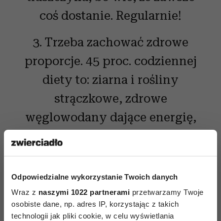
coś dostanie. Regularnie!
3. Trzeba zachować zdrowe
proporcje. 45 proc. codziennej
diety to: ziarna i rośliny
strączkowe, zdrowe
węglowodany dające energię,
witaminy, składniki mineralne
i błonnik. Pieczemy własny
chleb z pełnoziarnistej mąki.
Odpowiedzialne wykorzystanie Twoich danych
Jemy przeróżne kasze, fasole,
Wraz z
naszymi 1022 partnerami
przetwarzamy Twoje
osobiste dane, np. adres IP, korzystając z takich
ciecierzycę i soczewicę.
technologii jak pliki cookie, w celu wyświetlania