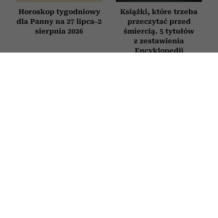
Horoskop tygodniowy
Książki, które trzeba
dla Panny na 27 lipca–2
przeczytać przed
sierpnia 2026
śmiercią. 5 tytułów
z zestawienia
Encyklopedii
Britannica
FILMY
Najpiękniejsze filmy o zaczynaniu
życia od nowa po 50. Każdy z nich
daje nadzieję i przypomina, że nigdy
nie jest za późno na zmianę
30 CZERWCA 2026
MARTA WASZKIEWICZ